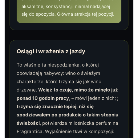
aksamitnej konsystencji, niemal nadającej
się do spożycia. Główna atrakcja tej pozycji.
Osiągi i wrażenia z jazdy
To właśnie ta niespodzianka, o której
opowiadają nabywcy: wino o świeżym
charakterze, które trzyma się jak wino
drzewne.
Wciąż to czuję, mimo że minęło już
ponad 10 godzin pracy
, – mówi jeden z nich; ;
trzyma się znacznie lepiej, niż się
spodziewałem po produkcie o takim stopniu
świeżości
, potwierdza miłośniczka perfum na
Fragrantica. Wyjaśnienie tkwi w kompozycji: