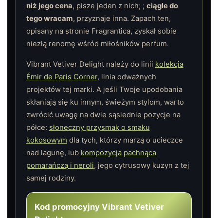
niż jego cena
, pisze jeden z nich; ;
ciągle do
tego wracam
, przyznaje inna. Zapach ten,
opisany na stronie Fragrantica, zyskał sobie
niezłą renomę wśród miłośników perfum.
Vibrant Vetiver Delight należy do linii
kolekcja
Émir de Paris Corner
, linia odważnych
projektów tej marki. A jeśli Twoje upodobania
skłaniają się ku innym, świeżym stylom, warto
zwrócić uwagę na dwie sąsiednie pozycje na
półce:
słoneczny przysmak o smaku
kokosowym
dla tych, którzy marzą o ucieczce
nad lagunę, lub
kompozycja pachnąca
pomarańczą i neroli
, jego cytrusowy kuzyn z tej
samej rodziny.
Kod promocyjny Vibrant Vetiver