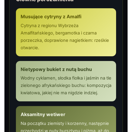
Musujące cytryny z Amalfi
Cytryna z regionu Wybrzeża
Amalfitańskiego, bergamotka i czarna
porzeczka, doprawione nagietkiem: rześkie
otwarcie.
Nietypowy bukiet z nutą buchu
Wodny cyklamen, słodka fiołka i jaśmin na tle
zielonego afrykańskiego buchu: kompozycja
kwiatowa, jakiej nie ma nigdzie indziej.
Aksamitny wetiwer
Na początku ziemisty i korzenny, następnie
przechodzi w nuty bursztynu i piżma, aż do