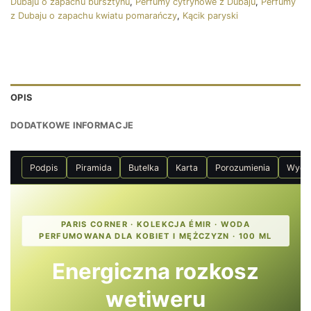
Dubaju o zapachu bursztynu
,
Perfumy cytrynowe z Dubaju
,
Perfumy
z Dubaju o zapachu kwiatu pomarańczy
,
Kącik paryski
OPIS
DODATKOWE INFORMACJE
Podpis
Piramida
Butelka
Karta
Porozumienia
Wyda
PARIS CORNER · KOLEKCJA ÉMIR · WODA
PERFUMOWANA DLA KOBIET I MĘŻCZYZN · 100 ML
Energiczna rozkosz
wetiweru