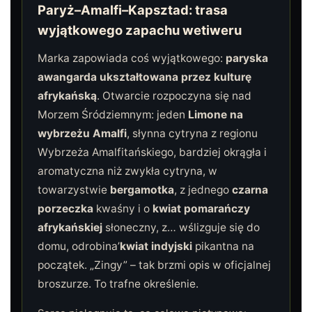
Paryż–Amalfi–Kapsztad: trasa
wyjątkowego zapachu wetiweru
Marka zapowiada coś wyjątkowego:
paryska
awangarda ukształtowana przez kulturę
afrykańską
. Otwarcie rozpoczyna się nad
Morzem Śródziemnym: jeden
Limone na
wybrzeżu Amalfi
, słynna cytryna z regionu
Wybrzeża Amalfitańskiego, bardziej okrągła i
aromatyczna niż zwykła cytryna, w
towarzystwie
bergamotka
, z jednego
czarna
porzeczka
kwaśny i o
kwiat pomarańczy
afrykańskiej
słoneczny, z… wślizguje się do
domu, odrobina’
kwiat indyjski
pikantna na
początek. „Zingy” – tak brzmi opis w oficjalnej
broszurze. To trafne określenie.