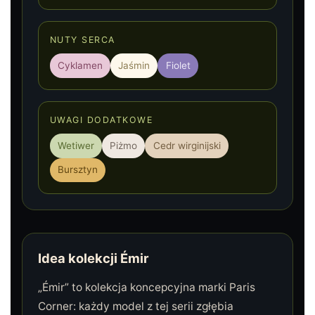
NUTY SERCA
Cyklamen
Jaśmin
Fiolet
UWAGI DODATKOWE
Wetiwer
Piżmo
Cedr wirginijski
Bursztyn
Idea kolekcji Émir
„Émir” to kolekcja koncepcyjna marki Paris
Corner: każdy model z tej serii zgłębia