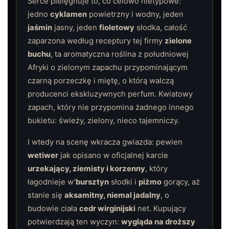
Serce pielęgnuje to, co celowo nietypowe:
jedno
cyklamen
powietrzny i wodny, jeden
jaśmin
jasny, jeden
fioletowy
słodka, całość
zaparzona według receptury tej firmy
zielone
buchu
, ta aromatyczna roślina z południowej
Afryki o zielonym zapachu przypominającym
czarną porzeczkę i miętę, o którą walczą
producenci ekskluzywnych perfum. Kwiatowy
zapach, który nie przypomina żadnego innego
bukietu: świeży, zielony, nieco tajemniczy.
I wtedy na scenę wkracza gwiazda: pewien
wetiwer
jak opisano w oficjalnej karcie
urzekający, ziemisty i korzenny
, który
łagodnieje w’
bursztyn
słodki i
piżmo
gorący, aż
stanie się
aksamitny, niemal jadalny
, o
budowie ciała
cedr wirginijski
net. Kupujący
potwierdzają ten wyczyn:
wygląda na droższy