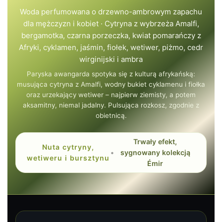
Woda perfumowana o drzewno-ambrowym zapachu
dla mężczyzn i kobiet · Cytryna z wybrzeża Amalfi,
bergamotka, czarna porzeczka, kwiat pomarańczy z
Afryki, cyklamen, jaśmin, fiołek, wetiwer, piżmo, cedr
wirginijski i ambra
Paryska awangarda spotyka się z kulturą afrykańską:
musująca cytryna z Amalfi, wodny bukiet cyklamenu i fiołka
oraz urzekający wetiwer – najpierw ziemisty, a potem
aksamitny, niemal jadalny. Pulsująca rozkosz, zgodnie z
obietnicą.
Trwały efekt,
Nuta cytryny,
•
sygnowany kolekcją
wetiweru i bursztynu
Émir