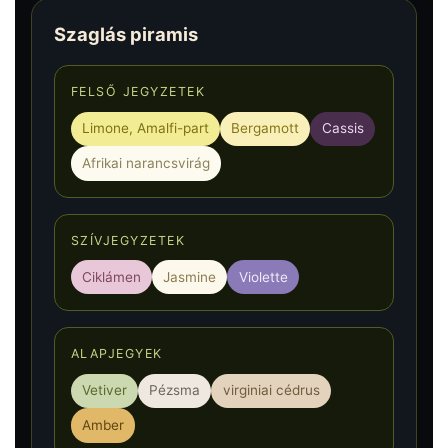
Szaglás piramis
FELSŐ JEGYZETEK
Limone, Amalfi-part
Bergamott
Cassis
Afrikai narancsvirág
SZÍVJEGYZETEK
Ciklámen
Jasmine
Violette
ALAPJEGYEK
Vetiver
Pézsma
virginiai cédrus
Amber