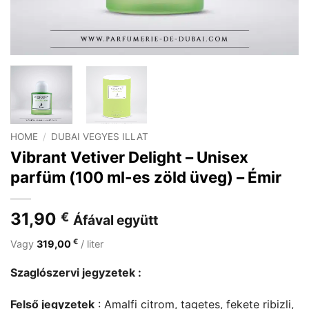
HOME
/
DUBAI VEGYES ILLAT
Vibrant Vetiver Delight – Unisex
parfüm (100 ml-es zöld üveg) – Émir
31,90
€
Áfával együtt
€
Vagy
319,00
/ liter
Szaglószervi jegyzetek :
Felső jegyzetek
: Amalfi citrom, tagetes, fekete ribizli,