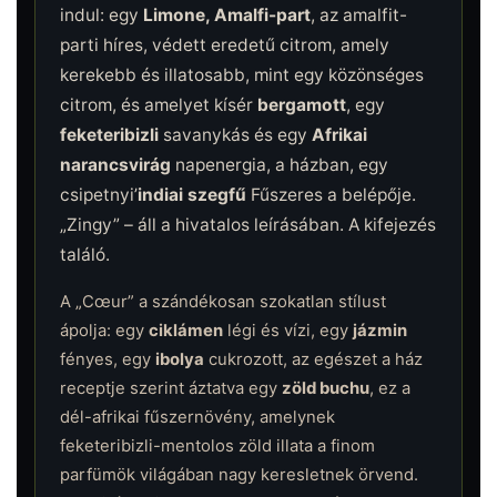
indul: egy
Limone, Amalfi-part
, az amalfit-
parti híres, védett eredetű citrom, amely
kerekebb és illatosabb, mint egy közönséges
citrom, és amelyet kísér
bergamott
, egy
feketeribizli
savanykás és egy
Afrikai
narancsvirág
napenergia, a házban, egy
csipetnyi’
indiai szegfű
Fűszeres a belépője.
„Zingy” – áll a hivatalos leírásában. A kifejezés
találó.
A „Cœur” a szándékosan szokatlan stílust
ápolja: egy
ciklámen
légi és vízi, egy
jázmin
fényes, egy
ibolya
cukrozott, az egészet a ház
receptje szerint áztatva egy
zöld buchu
, ez a
dél-afrikai fűszernövény, amelynek
feketeribizli-mentolos zöld illata a finom
parfümök világában nagy keresletnek örvend.