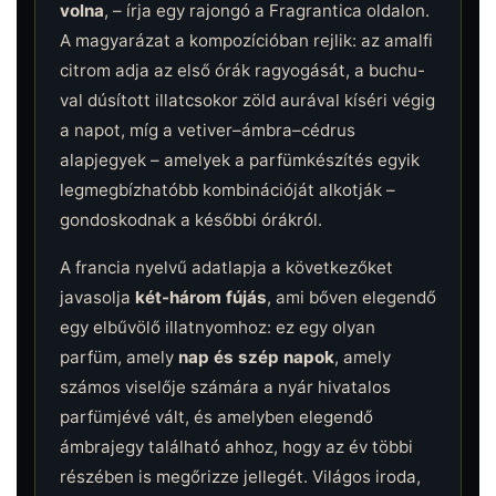
volna
, – írja egy rajongó a Fragrantica oldalon.
A magyarázat a kompozícióban rejlik: az amalfi
citrom adja az első órák ragyogását, a buchu-
val dúsított illatcsokor zöld aurával kíséri végig
a napot, míg a vetiver–ámbra–cédrus
alapjegyek – amelyek a parfümkészítés egyik
legmegbízhatóbb kombinációját alkotják –
gondoskodnak a későbbi órákról.
A francia nyelvű adatlapja a következőket
javasolja
két-három fújás
, ami bőven elegendő
egy elbűvölő illatnyomhoz: ez egy olyan
parfüm, amely
nap és szép napok
, amely
számos viselője számára a nyár hivatalos
parfümjévé vált, és amelyben elegendő
ámbrajegy található ahhoz, hogy az év többi
részében is megőrizze jellegét. Világos iroda,