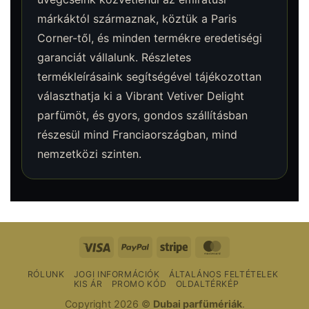
márkáktól származnak, köztük a Paris
Corner-től, és minden termékre eredetiségi
garanciát vállalunk. Részletes
termékleírásaink segítségével tájékozottan
választhatja ki a Vibrant Vetiver Delight
parfümöt, és gyors, gondos szállításban
részesül mind Franciaországban, mind
nemzetközi szinten.
Vízum
PayPal
Csíkos
MasterCard
RÓLUNK
JOGI INFORMÁCIÓK
ÁLTALÁNOS FELTÉTELEK
KIS ÁR
PROMO KÓD
OLDALTÉRKÉP
Copyright 2026 ©
Dubai parfümériák
.