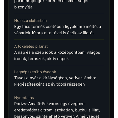
parfümrajongók körében elismertségét
bizonyítja
Hosszú élettartam
Egy friss termék esetében figyelemre méltó: a
vásárlók 10 óra elteltével is érzik az illatát
A tökéletes pillanat
A nap és a szép idők a középpontban: világos
irodák, teraszok, aktív napok
Legnépszerűbb évadok
Tavasz–nyár a királyságban, vetiver–ámbra
kiegészítésként az év többi részében
Nyomtatás
Párizs–Amalfi–Fokváros egy üvegben:
eredetvédett citrom, szokatlan, buchu-s illat,
bársonyos, szinte ehető vetiver. A mélységet