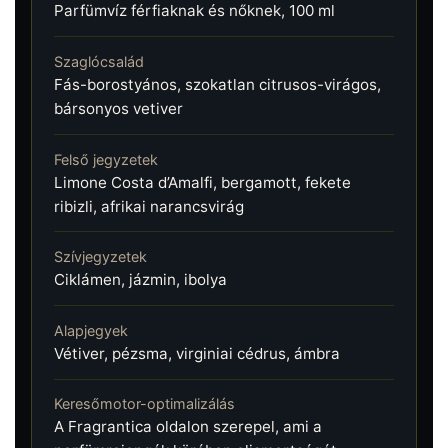
Parfümvíz férfiaknak és nőknek, 100 ml
Szaglócsalád
Fás-borostyános, szokatlan citrusos-virágos,
bársonyos vetiver
Felső jegyzetek
Limone Costa d’Amalfi, bergamott, fekete
ribizli, afrikai narancsvirág
Szívjegyzetek
Ciklámen, jázmin, ibolya
Alapjegyek
Vétiver, pézsma, virginiai cédrus, ámbra
Keresőmotor-optimalizálás
A Fragrantica oldalon szerepel, ami a