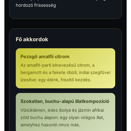
hordozó frissesség
Fő akkordok
Pezsgő amalfii citrom
Az amalfit-parti elnevezésű citrom, a
bergamott és a fekete ribizli, indiai szegfűvel
ízesítve: egy élénk, frissítő kezdés.
Szokatlan, buchu-alapú illatkompozíció
Víziciklámen, édes ibolya és jázmin afrikai
zöld buchu alapon: egy olyan virágos illat,
amelyhez hasonló nincs más.