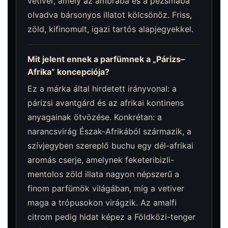
vetiver, amely az ámbrába és a pézsmába
olvadva bársonyos illatot kölcsönöz. Friss,
zöld, kifinomult, igazi tartós alapjegyekkel.
Mit jelent ennek a parfümnek a „Párizs–
Afrika” koncepciója?
Ez a márka által hirdetett irányvonal: a
párizsi avantgárd és az afrikai kontinens
anyagainak ötvözése. Konkrétan: a
narancsvirág Észak-Afrikából származik, a
szívjegyben szereplő buchu egy dél-afrikai
aromás cserje, amelynek feketeribizli-
mentolos zöld illata nagyon népszerű a
finom parfümök világában, míg a vetiver
maga a trópusokon virágzik. Az amalfi
citrom pedig hidat képez a Földközi-tenger