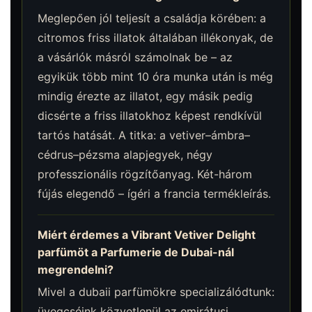
Meglepően jól teljesít a családja körében: a
citromos friss illatok általában illékonyak, de
a vásárlók másról számolnak be – az
egyikük több mint 10 óra munka után is még
mindig érezte az illatot, egy másik pedig
dicsérte a friss illatokhoz képest rendkívül
tartós hatását. A titka: a vetiver–ámbra–
cédrus–pézsma alapjegyek, négy
professzionális rögzítőanyag. Két-három
fújás elegendő – ígéri a francia termékleírás.
Miért érdemes a Vibrant Vetiver Delight
parfümöt a Parfumerie de Dubai-nál
megrendelni?
Mivel a dubaii parfümökre specializálódtunk:
üvegcséink közvetlenül az emirátusi