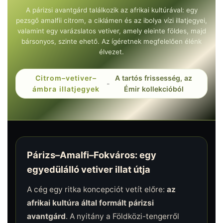
A párizsi avantgárd találkozik az afrikai kultúrával: egy
pezsgő amalfii citrom, a ciklámen és az ibolya vízi illatjegyei,
valamint egy varázslatos vetiver, amely eleinte földes, majd
bársonyos, szinte ehető. Az ígéretnek megfelelően élénk
élvezet.
Citrom–vetiver–
A tartós frissesség, az
-
ámbra illatjegyek
Émir kollekcióból
Párizs–Amalfi–Fokváros: egy
egyedülálló vetiver illat útja
A cég egy ritka koncepciót vetít előre:
az
afrikai kultúra által formált párizsi
avantgárd
. A nyitány a Földközi-tengerről