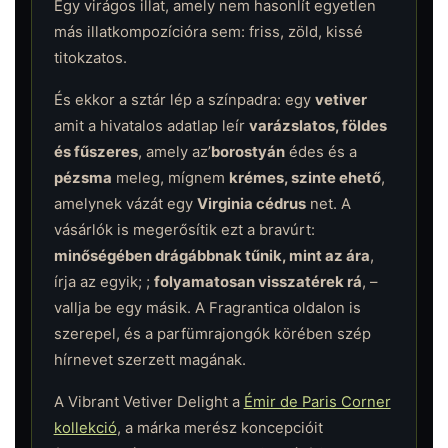
Egy virágos illat, amely nem hasonlít egyetlen
más illatkompozícióra sem: friss, zöld, kissé
titokzatos.
És ekkor a sztár lép a színpadra: egy
vetiver
amit a hivatalos adatlap leír
varázslatos, földes
és fűszeres
, amely az’
borostyán
édes és a
pézsma
meleg, mígnem
krémes, szinte ehető
,
amelynek vázát egy
Virginia cédrus
net. A
vásárlók is megerősítik ezt a bravúrt:
minőségében drágábbnak tűnik, mint az ára
,
írja az egyik; ;
folyamatosan visszatérek rá
, –
vallja be egy másik. A Fragrantica oldalon is
szerepel, és a parfümrajongók körében szép
hírnevet szerzett magának.
A Vibrant Vetiver Delight a
Émir de Paris Corner
kollekció
, a márka merész koncepcióit