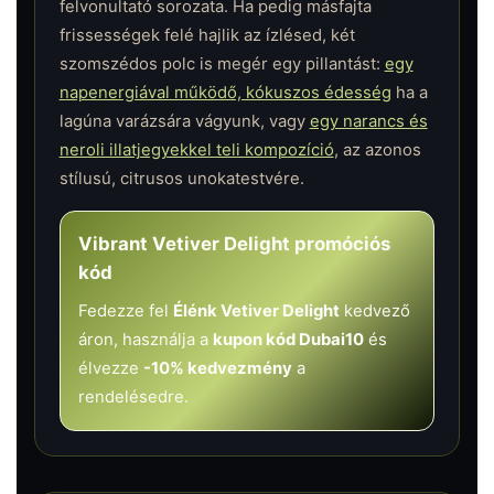
felvonultató sorozata. Ha pedig másfajta
frissességek felé hajlik az ízlésed, két
szomszédos polc is megér egy pillantást:
egy
napenergiával működő, kókuszos édesség
ha a
lagúna varázsára vágyunk, vagy
egy narancs és
neroli illatjegyekkel teli kompozíció
, az azonos
stílusú, citrusos unokatestvére.
Vibrant Vetiver Delight promóciós
kód
Fedezze fel
Élénk Vetiver Delight
kedvező
áron, használja a
kupon kód Dubai10
és
élvezze
-10% kedvezmény
a
rendelésedre.