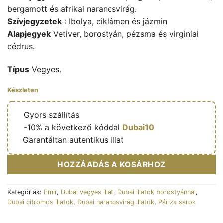
bergamott és afrikai narancsvirág.
Szívjegyzetek
: Ibolya, ciklámen és jázmin
Alapjegyek
Vetiver, borostyán, pézsma és virginiai
cédrus.
Típus
Vegyes.
Készleten
🔥
Gyors szállítás
🎁
-10% a következő kóddal
Dubai10
✅
Garantáltan autentikus illat
HOZZÁADÁS A KOSÁRHOZ
Kategóriák:
Emir
,
Dubai vegyes illat
,
Dubai illatok borostyánnal
,
Dubai citromos illatok
,
Dubai narancsvirág illatok
,
Párizs sarok