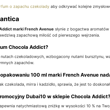
erfum o zapachu czekolady
aby odkrywać kolejne zmysłowe
antica
Addict marki French Avenue
słynie z bogactwa aromatów i 
wdziwą zapachową miłość od pierwszego wejrzenia.
rfum Chocola Addict?
nutach czekoladowych, wzbogacony nutami bursztynu, wani
 dymnych zapachów.
 opakowaniu 100 ml marki French Avenue nada
ak czekolada, mirra i kadzidło, sprawia, że jest to doskon
omocyjny Dubai10 w sklepie Chocola Addict
apewnia natychmiastową zniżkę w wysokości 10 % na Twoj