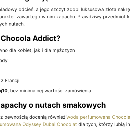
oladowy odcień, a jego szczyt zdobi luksusowa złota nakr
arakter zawartego w nim zapachu. Prawdziwy przedmiot ko
ych nutach.
 Chocola Addict?
no dla kobiet, jak i dla mężczyzn
lady
z Francji
j10
, bez minimalnej wartości zamówienia
zapachy o nutach smakowych
z pewnością docenią również’
woda perfumowana Chocolat
umowana Odyssey Dubai Chocolat
dla tych, którzy lubią 