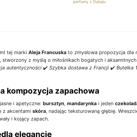
perfumy z Dubaju
l tej marki
Aleja Francuska
to zmysłowa propozycja dla 
stworzony z myślą o miłośnikach bogatych i aksamitnych 
ja autentyczności
✔️
Szybka dostawa z Francji
✔️
Butelka 
na kompozycja zapachowa
jasne i apetyczne:
bursztyn
,
mandarynka
i jeden
czekolad
ę z akcentami
skóra
, nadając teksturowaną głębię. Wreszci
wały i kojący zapach.
edla elegancję