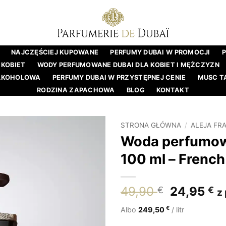
NAJCZĘŚCIEJ KUPOWANE
PERFUMY DUBAI W PROMOCJI
 KOBIET
WODY PERFUMOWANE DUBAI DLA KOBIET I MĘŻCZYZN
ALKOHOLOWA
PERFUMY DUBAI W PRZYSTĘPNEJ CENIE
MUSC T
RODZINA ZAPACHOWA
BLOG
KONTAKT
STRONA GŁÓWNA
/
ALEJA FR
Woda perfumow
100 ml – Frenc
Pierwotn
A
49,90
24,95
€
€
z
cena
c
€
Albo
249,50
/ litr
wynosiła
w