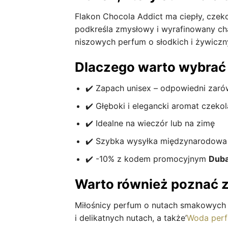
Flakon Chocola Addict ma ciepły, czek
podkreśla zmysłowy i wyrafinowany ch
niszowych perfum o słodkich i żywiczn
Dlaczego warto wybrać
✔️ Zapach unisex – odpowiedni zarów
✔️ Głęboki i elegancki aromat czeko
✔️ Idealne na wieczór lub na zimę
✔️ Szybka wysyłka międzynarodowa 
✔️ -10% z kodem promocyjnym
Duba
Warto również poznać 
Miłośnicy perfum o nutach smakowych 
i delikatnych nutach, a także’
Woda perf