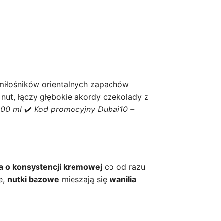
miłośników orientalnych zapachów
nut, łączy głębokie akordy czekolady z
100 ml
✔️
Kod promocyjny Dubai10 –
a o konsystencji kremowej
co od razu
e,
nutki bazowe
mieszają się
wanilia