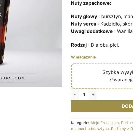
49,90 €.
24
Nuty zapachowe:
Nuty głowy
: bursztyn, ma
Nuty serca
: Kadzidło, skór
Uwagi dodatkowe
: Wanilia
Rodzaj
: Dla obu płci.
W magazynie
🔥
Szybka wysy
✅
Gwarancja
Ilość Eau de parfum Chocola 
DOD
Kategorie:
Aleja Francuska
,
Perfum
o zapachu bursztynu
,
Perfumy z D