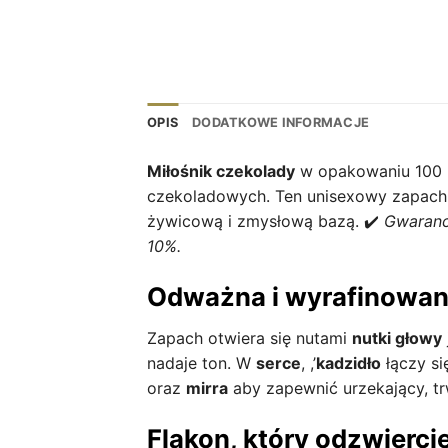
OPIS
DODATKOWE INFORMACJE
Miłośnik czekolady
w opakowaniu 100 m
czekoladowych. Ten unisexowy zapach, 
żywicową i zmysłową bazą. ✔️
Gwaranc
10%.
Odważna i wyrafinowa
Zapach otwiera się nutami
nutki głowy
nadaje ton. W
serce
, ,’
kadzidło
łączy si
oraz
mirra
aby zapewnić urzekający, tr
Flakon, który odzwierci