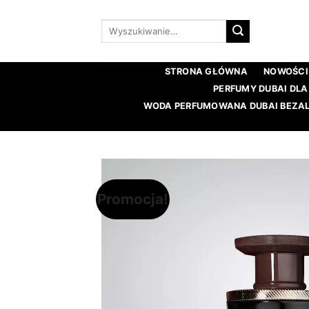
Przewiń
do
Wyszukaj:
zawartości
STRONA GŁÓWNA
NOWOŚCI
PERFUMY DUBAI DLA
WODA PERFUMOWANA DUBAI BEZ
Promocja!