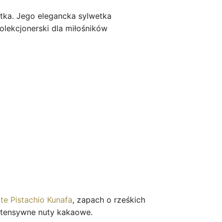
ętka. Jego elegancka sylwetka
lekcjonerski dla miłośników
e Pistachio Kunafa
, zapach o rześkich
intensywne nuty kakaowe.