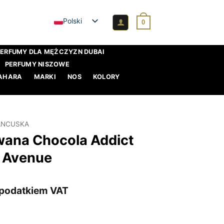
Polski
0
PERFUMY DLA MĘŻCZYZN DUBAI
PERFUMY NISZOWE
AHARA
MARKI
NOS
KOLORY
ANCUSKA
ana Chocola Addict
h Avenue
a
ktualna
 podatkiem VAT
ena
:
ynosi: