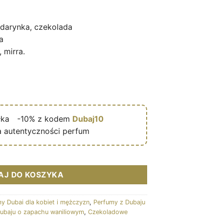
,95 €.
ndarynka, czekolada
a
, mirra.
łka
🎁
-10% z kodem
Dubaj10
 autentyczności perfum
Addict 100ml - French Avenue
AJ DO KOSZYKA
y Dubai dla kobiet i mężczyzn
,
Perfumy z Dubaju
ubaju o zapachu waniliowym
,
Czekoladowe