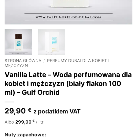
STRONA GŁÓWNA
/
PERFUMY DUBAI DLA KOBIET I
MĘŻCZYZN
Vanilla Latte – Woda perfumowana dla
kobiet i mężczyzn (biały flakon 100
ml) – Gulf Orchid
29,90
€
z podatkiem VAT
€
Albo
299,00
/ litr
Nuty zapachowe: