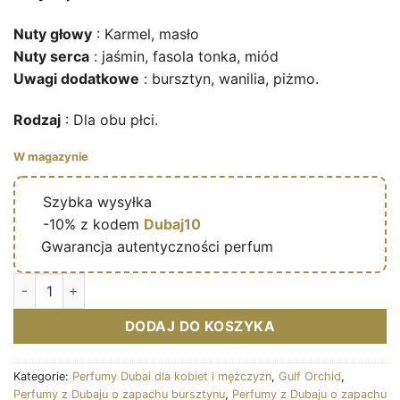
Nuty głowy
: Karmel, masło
Nuty serca
: jaśmin, fasola tonka, miód
Uwagi dodatkowe
: bursztyn, wanilia, piżmo.
Rodzaj
: Dla obu płci.
W magazynie
🔥
Szybka wysyłka
🎁
-10% z kodem
Dubaj10
✅
Gwarancja autentyczności perfum
Ilość Vanilla Latte - Eau de parfum mixte (flacon blanc 100 ml)
DODAJ DO KOSZYKA
Kategorie:
Perfumy Dubai dla kobiet i mężczyzn
,
Gulf Orchid
,
Perfumy z Dubaju o zapachu bursztynu
,
Perfumy z Dubaju o zapachu