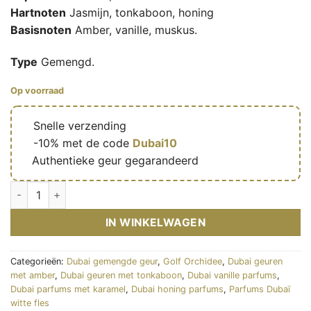
Hartnoten
Jasmijn, tonkaboon, honing
Basisnoten
Amber, vanille, muskus.
Type
Gemengd.
Op voorraad
🔥
Snelle verzending
🎁
-10% met de code
Dubai10
✅
Authentieke geur gegarandeerd
Vanilla Latte - Eau de parfum mixte (flacon blanc 100 ml) - Gul
IN WINKELWAGEN
Categorieën:
Dubai gemengde geur
,
Golf Orchidee
,
Dubai geuren
met amber
,
Dubai geuren met tonkaboon
,
Dubai vanille parfums
,
Dubai parfums met karamel
,
Dubai honing parfums
,
Parfums Dubaï
witte fles