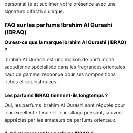
personnalité et sublimer votre présence avec une
signature olfactive unique.
FAQ sur les parfums Ibrahim Al Qurashi
(IBRAQ)
Qu’est-ce que la marque Ibrahim Al Qurashi (IBRAQ)
?
Ibrahim Al Qurashi est une maison de parfumerie
saoudienne spécialisée dans les fragrances orientales
haut de gamme, reconnue pour ses compositions
riches et sophistiquées.
Les parfums IBRAQ tiennent-ils longtemps ?
Oui, les parfums Ibrahim Al Qurashi sont réputés pour
leur excellente tenue et leur sillage puissant, souvent
appréciés par les amateurs de parfums orientaux.