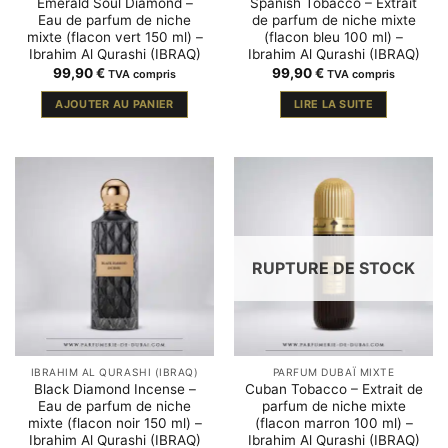
Emerald Soul Diamond –
Spanish Tobacco – Extrait
Eau de parfum de niche
de parfum de niche mixte
mixte (flacon vert 150 ml) –
(flacon bleu 100 ml) –
Ibrahim Al Qurashi (IBRAQ)
Ibrahim Al Qurashi (IBRAQ)
99,90
€
99,90
€
TVA compris
TVA compris
AJOUTER AU PANIER
LIRE LA SUITE
RUPTURE DE STOCK
IBRAHIM AL QURASHI (IBRAQ)
PARFUM DUBAÏ MIXTE
Black Diamond Incense –
Cuban Tobacco – Extrait de
Eau de parfum de niche
parfum de niche mixte
mixte (flacon noir 150 ml) –
(flacon marron 100 ml) –
Ibrahim Al Qurashi (IBRAQ)
Ibrahim Al Qurashi (IBRAQ)