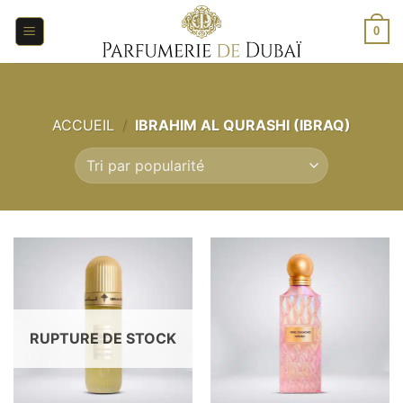
Aller
au
0
contenu
ACCUEIL
/
IBRAHIM AL QURASHI (IBRAQ)
RUPTURE DE STOCK