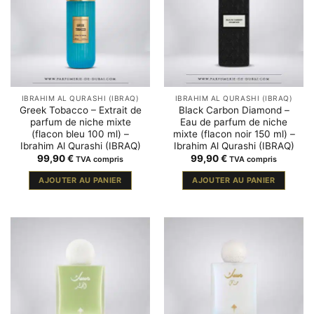
IBRAHIM AL QURASHI (IBRAQ)
IBRAHIM AL QURASHI (IBRAQ)
Greek Tobacco – Extrait de
Black Carbon Diamond –
parfum de niche mixte
Eau de parfum de niche
(flacon bleu 100 ml) –
mixte (flacon noir 150 ml) –
Ibrahim Al Qurashi (IBRAQ)
Ibrahim Al Qurashi (IBRAQ)
99,90
€
99,90
€
TVA compris
TVA compris
AJOUTER AU PANIER
AJOUTER AU PANIER