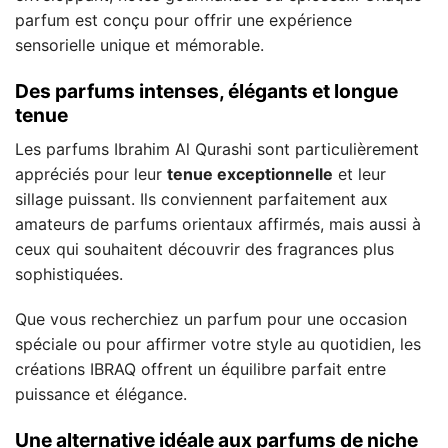
parfum est conçu pour offrir une expérience
sensorielle unique et mémorable.
Des parfums intenses, élégants et longue
tenue
Les parfums Ibrahim Al Qurashi sont particulièrement
appréciés pour leur
tenue exceptionnelle
et leur
sillage puissant. Ils conviennent parfaitement aux
amateurs de parfums orientaux affirmés, mais aussi à
ceux qui souhaitent découvrir des fragrances plus
sophistiquées.
Que vous recherchiez un parfum pour une occasion
spéciale ou pour affirmer votre style au quotidien, les
créations IBRAQ offrent un équilibre parfait entre
puissance et élégance.
Une alternative idéale aux parfums de niche