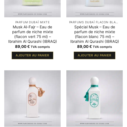
PARFUM DUBAÏ MIXTE
PARFUMS DUBAÏ FLACON BLANC
Musk Al-Fajr – Eau de
Spécial Musk – Eau de
parfum de niche mixte
parfum de niche mixte
(flacon vert 75 ml) –
(flacon blanc 75 ml) –
Ibrahim Al Qurashi (IBRAQ)
Ibrahim Al Qurashi (IBRAQ)
89,00
€
89,00
€
TVA compris
TVA compris
AJOUTER AU PANIER
AJOUTER AU PANIER