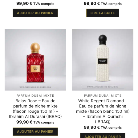
99,90
€
99,90
€
TVA compris
TVA compris
AJOUTER AU PANIER
LIRE LA SUITE
PARFUM DUBAÏ MIXTE
PARFUM DUBAÏ MIXTE
Balas Rose – Eau de
White Regent Diamond –
parfum de niche mixte
Eau de parfum de niche
(flacon rouge 150 ml) –
mixte (flacon blanc 150 ml)
Ibrahim Al Qurashi (IBRAQ)
– Ibrahim Al Qurashi
(IBRAQ)
99,90
€
TVA compris
99,90
€
TVA compris
AJOUTER AU PANIER
AJOUTER AU PANIER