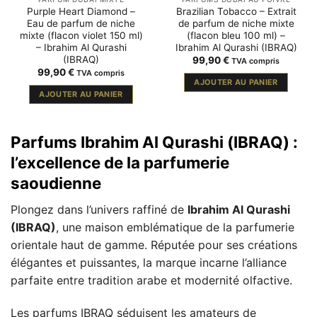
Purple Heart Diamond –
Brazilian Tobacco – Extrait
Eau de parfum de niche
de parfum de niche mixte
mixte (flacon violet 150 ml)
(flacon bleu 100 ml) –
– Ibrahim Al Qurashi
Ibrahim Al Qurashi (IBRAQ)
(IBRAQ)
99,90
€
TVA compris
99,90
€
TVA compris
AJOUTER AU PANIER
AJOUTER AU PANIER
Parfums Ibrahim Al Qurashi (IBRAQ) :
l’excellence de la parfumerie
saoudienne
Plongez dans l’univers raffiné de
Ibrahim Al Qurashi
(IBRAQ)
, une maison emblématique de la parfumerie
orientale haut de gamme. Réputée pour ses créations
élégantes et puissantes, la marque incarne l’alliance
parfaite entre tradition arabe et modernité olfactive.
Les parfums IBRAQ séduisent les amateurs de