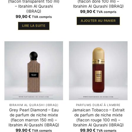
(flacon transparent 150 ml)
(flacon doré 100 ml) –
– Ibrahim Al Qurashi
Ibrahim Al Qurashi (IBRAQ)
(IBRAQ)
99,90
€
TVA compris
99,90
€
TVA compris
AJOUTER AU PANIER
LIRE LA SUITE
IBRAHIM AL QURASHI (IBRAQ)
PARFUMS DUBAÏ À L'AMBRE
Grey Pearl Diamond – Eau
Jamaican Tobacco – Extrait
de parfum de niche mixte
de parfum de niche mixte
(flacon marron 150 ml) –
(flacon rouge 100 ml) –
Ibrahim Al Qurashi (IBRAQ)
Ibrahim Al Qurashi (IBRAQ)
99,90
€
99,90
€
TVA compris
TVA compris