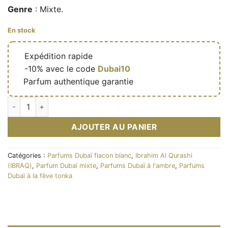
Genre
: Mixte.
En stock
🔥
Expédition rapide
🎁
-10% avec le code
Dubai10
✅
Parfum authentique garantie
quantité de Spécial Musk – Eau de parfum de niche mixte (flac
AJOUTER AU PANIER
Catégories :
Parfums Dubaï flacon blanc
,
Ibrahim Al Qurashi
(IBRAQ)
,
Parfum Dubaï mixte
,
Parfums Dubaï à l'ambre
,
Parfums
Dubaï à la fève tonka