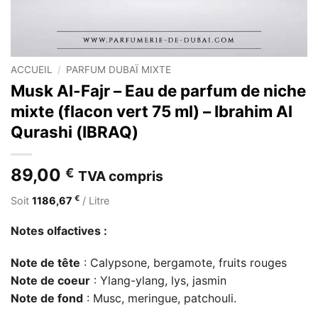
ACCUEIL
/
PARFUM DUBAÏ MIXTE
Musk Al-Fajr – Eau de parfum de niche
mixte (flacon vert 75 ml) – Ibrahim Al
Qurashi (IBRAQ)
89,00
€
TVA compris
€
Soit
1186,67
/ Litre
Notes olfactives :
Note de tête
: Calypsone, bergamote, fruits rouges
Note de coeur
: Ylang-ylang, lys, jasmin
Note de fond
: Musc, meringue, patchouli.