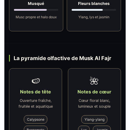
Musqué
Fleurs blanches
Musc propre et halo doux
Ylang, lys et jasmin
La pyramide olfactive de Musk Al Fajr
🍉
🌺
Notes de tête
Notes de cœur
Ouverture fraîche,
Cœur floral blanc,
fruitée et aquatique
lumineux et souple
Calypsone
Ylang-ylang
Bergamote
Lys
Jasmin