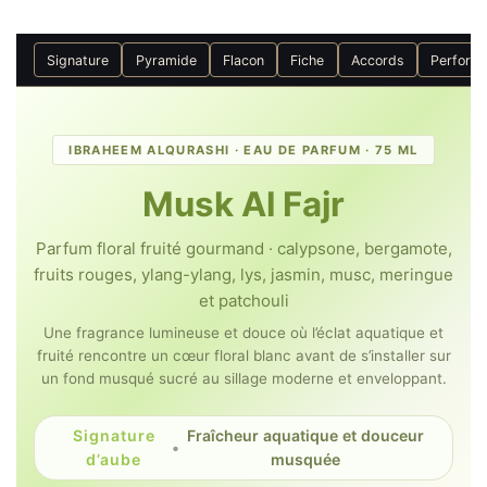
Signature
Pyramide
Flacon
Fiche
Accords
Perform
IBRAHEEM ALQURASHI · EAU DE PARFUM · 75 ML
Musk Al Fajr
Parfum floral fruité gourmand · calypsone, bergamote,
fruits rouges, ylang-ylang, lys, jasmin, musc, meringue
et patchouli
Une fragrance lumineuse et douce où l’éclat aquatique et
fruité rencontre un cœur floral blanc avant de s’installer sur
un fond musqué sucré au sillage moderne et enveloppant.
Signature
Fraîcheur aquatique et douceur
•
d’aube
musquée