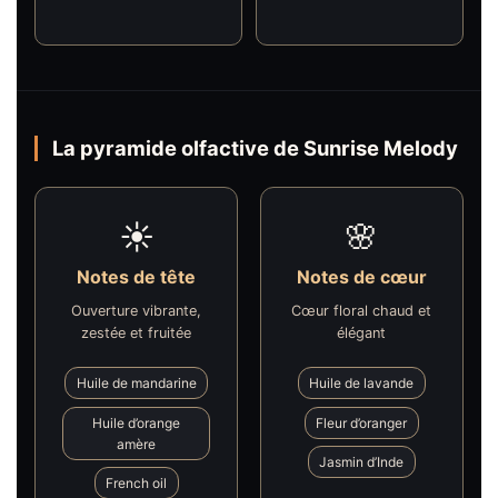
La pyramide olfactive de Sunrise Melody
☀️
🌸
Notes de tête
Notes de cœur
Ouverture vibrante,
Cœur floral chaud et
zestée et fruitée
élégant
Huile de mandarine
Huile de lavande
Huile d’orange
Fleur d’oranger
amère
Jasmin d’Inde
French oil