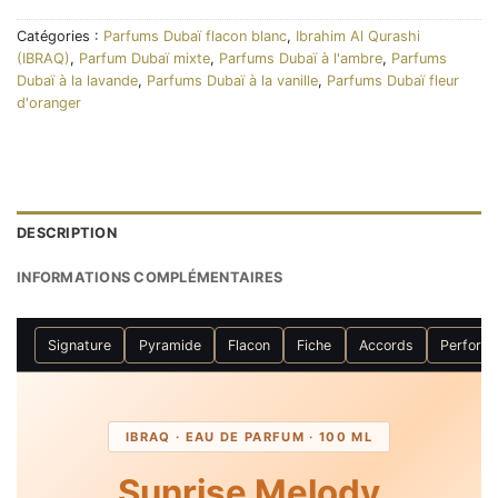
Catégories :
Parfums Dubaï flacon blanc
,
Ibrahim Al Qurashi
(IBRAQ)
,
Parfum Dubaï mixte
,
Parfums Dubaï à l'ambre
,
Parfums
Dubaï à la lavande
,
Parfums Dubaï à la vanille
,
Parfums Dubaï fleur
d'oranger
DESCRIPTION
INFORMATIONS COMPLÉMENTAIRES
Signature
Pyramide
Flacon
Fiche
Accords
Perform
IBRAQ · EAU DE PARFUM · 100 ML
Sunrise Melody