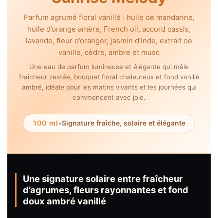
Parfum agrumé floral vanillé · huile de mandarine,
huile d’orange amère, French oil, accord cassis,
lavande, fleur d’oranger, jasmin d’Inde, extrait de
vanille, cèdre, ambre et musc
Une eau de parfum lumineuse et élégante qui mêle
fraîcheur zestée, bouquet floral chaleureux et fond vanillé
ambré, idéale pour les matins vivants et les journées qui
commencent avec joie.
100 ml
•
Signature fraîche, solaire et élégante
Une signature solaire entre fraîcheur
d’agrumes, fleurs rayonnantes et fond
doux ambré vanillé