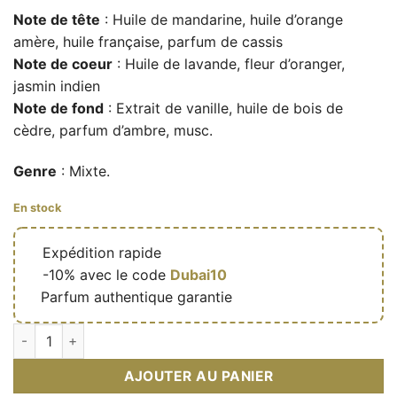
Note de tête
: Huile de mandarine, huile d’orange
amère, huile française, parfum de cassis
Note de coeur
: Huile de lavande, fleur d’oranger,
jasmin indien
Note de fond
: Extrait de vanille, huile de bois de
cèdre, parfum d’ambre, musc.
Genre
: Mixte.
En stock
🔥
Expédition rapide
🎁
-10% avec le code
Dubai10
✅
Parfum authentique garantie
quantité de Sunrise Melody – Eau de parfum de niche mixte (fl
AJOUTER AU PANIER