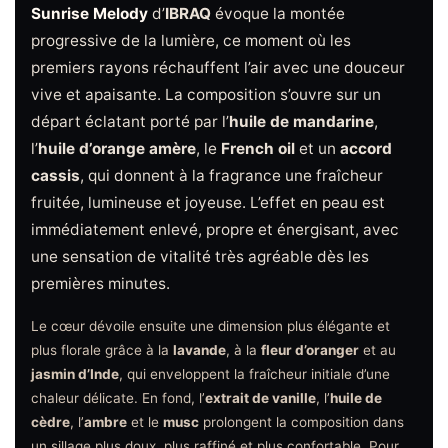
Sunrise Melody
d’
IBRAQ
évoque la montée
progressive de la lumière, ce moment où les
premiers rayons réchauffent l’air avec une douceur
vive et apaisante. La composition s’ouvre sur un
départ éclatant porté par l’
huile de mandarine
,
l’
huile d’orange amère
, le
French oil
et un
accord
cassis
, qui donnent à la fragrance une fraîcheur
fruitée, lumineuse et joyeuse. L’effet en peau est
immédiatement enlevé, propre et énergisant, avec
une sensation de vitalité très agréable dès les
premières minutes.
Le cœur dévoile ensuite une dimension plus élégante et
plus florale grâce à la
lavande
, à la
fleur d’oranger
et au
jasmin d’Inde
, qui enveloppent la fraîcheur initiale d’une
chaleur délicate. En fond, l’
extrait de vanille
, l’
huile de
cèdre
, l’
ambre
et le
musc
prolongent la composition dans
un sillage plus doux, plus raffiné et plus confortable. Pour