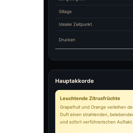
Sillage
Idealer Zeitpunkt
Drucken
Hauptakkorde
Leuchtende Zitrusfrüchte
Grapefruit und Orange verleihen d
Duft einen strahlenden, belebende
und sofort verführerischen Auftakt.