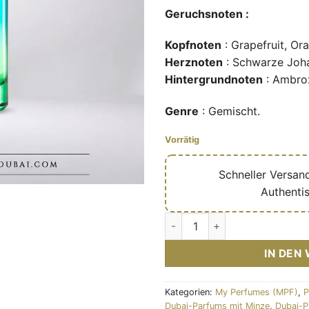
Geruchsnoten :
Kopfnoten
: Grapefruit, Or
Herznoten
: Schwarze Joha
Hintergrundnoten
: Ambro
Genre
: Gemischt.
Vorrätig
🔥
Schneller Versan
✅
Authenti
Pacific Drift – Eau de parfum
IN DEN
Kategorien:
My Perfumes (MPF)
,
P
Dubai-Parfums mit Minze
,
Dubai-P