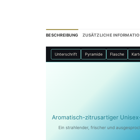
BESCHREIBUNG
ZUSÄTZLICHE INFORMATI
Unterschrift
Pyramide
Flasche
Kart
Aromatisch-zitrusartiger Unise
Ein strahlender, frischer und ausgespro