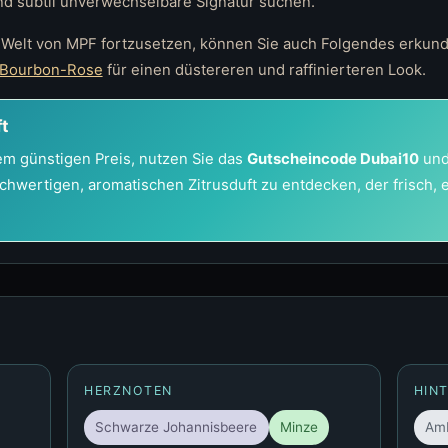
und subtil unverwechselbare Signatur suchen.
 Welt von MPF fortzusetzen, können Sie auch Folgendes erkun
Bourbon-Rose
für einen düstereren und raffinierteren Look.
ft
m günstigen Preis, nutzen Sie das
Gutscheincode Dubai10
und
chwertigen, aromatischen Zitrusduft zu entdecken, der frisch,
HERZNOTEN
HIN
Schwarze Johannisbeere
Minze
Am