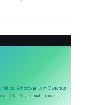
re, Minze, Ambroxan und Moschus
omatisch-grüne Herznote und eine moderne