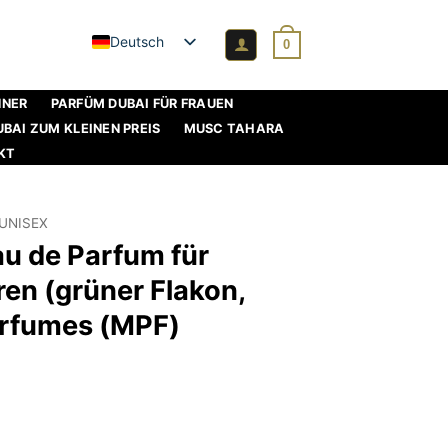
Deutsch
0
NNER
PARFÜM DUBAI FÜR FRAUEN
BAI ZUM KLEINEN PREIS
MUSC TAHARA
KT
UNISEX
Eau de Parfum für
en (grüner Flakon,
erfumes (MPF)