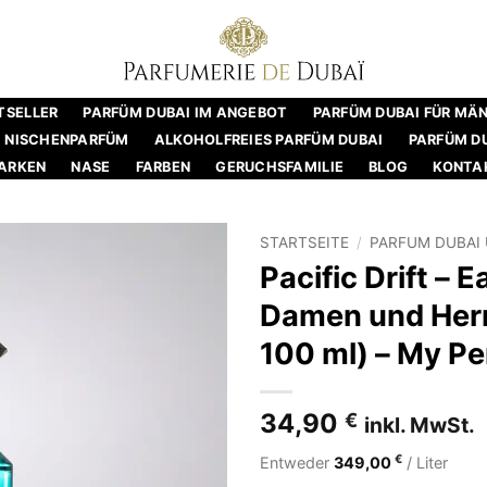
TSELLER
PARFÜM DUBAI IM ANGEBOT
PARFÜM DUBAI FÜR MÄ
NISCHENPARFÜM
ALKOHOLFREIES PARFÜM DUBAI
PARFÜM DU
ARKEN
NASE
FARBEN
GERUCHSFAMILIE
BLOG
KONTA
STARTSEITE
/
PARFUM DUBAI 
Pacific Drift – 
Damen und Herr
100 ml) – My P
34,90
€
inkl. MwSt.
€
Entweder
349,00
/ Liter