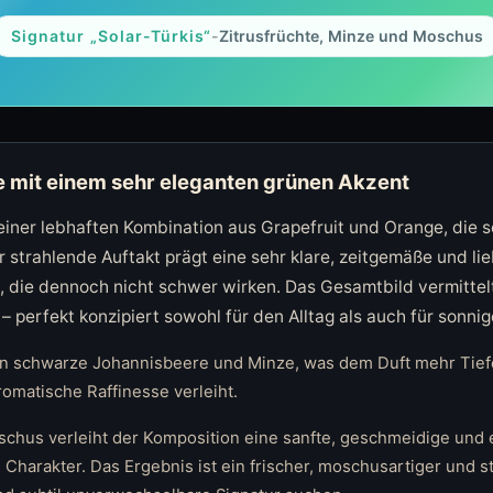
Signatur „Solar-Türkis“
-
Zitrusfrüchte, Minze und Moschus
e mit einem sehr eleganten grünen Akzent
einer lebhaften Kombination aus Grapefruit und Orange, die so
er strahlende Auftakt prägt eine sehr klare, zeitgemäße und li
, die dennoch nicht schwer wirken. Das Gesamtbild vermittelt
– perfekt konzipiert sowohl für den Alltag als auch für sonnig
n schwarze Johannisbeere und Minze, was dem Duft mehr Tiefe
omatische Raffinesse verleiht.
hus verleiht der Komposition eine sanfte, geschmeidige und e
harakter. Das Ergebnis ist ein frischer, moschusartiger und str