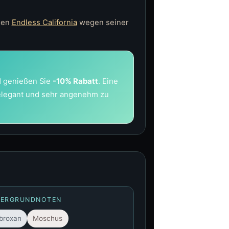
den
Endless California
wegen seiner
 genießen Sie
-10% Rabatt
. Eine
 elegant und sehr angenehm zu
TERGRUNDNOTEN
broxan
Moschus