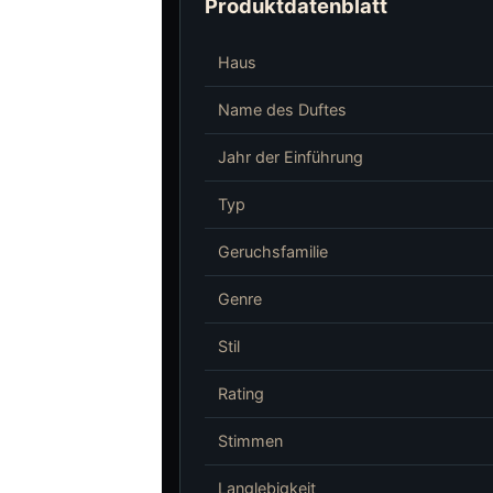
Produktdatenblatt
Haus
Name des Duftes
Jahr der Einführung
Typ
Geruchsfamilie
Genre
Stil
Rating
Stimmen
Langlebigkeit