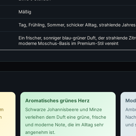
Mäßig
Tag, Frühling, Sommer, schicker Alltag, strahlende Jahres
Ein frischer, sonniger blau-grüner Duft, der strahlende Zit
moderne Moschus-Basis im Premium-Stil vereint
Aromatisches grünes Herz
Mod
em
Schwarze Johannisbeere und Minze
Ambr
n
verleihen dem Duft eine grüne, frische
Nach
und moderne Note, die im Alltag sehr
und 
angenehm ist.