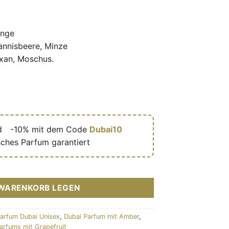
ange
nnisbeere, Minze
xan, Moschus.
d
🎁
-10% mit dem Code
Dubai10
sches Parfum garantiert
 mixte (flacon vert 100 ml) – My Perfumes (MPF) Menge
 WARENKORB LEGEN
arfum Dubai Unisex
,
Dubai Parfum mit Amber
,
arfums mit Grapefruit