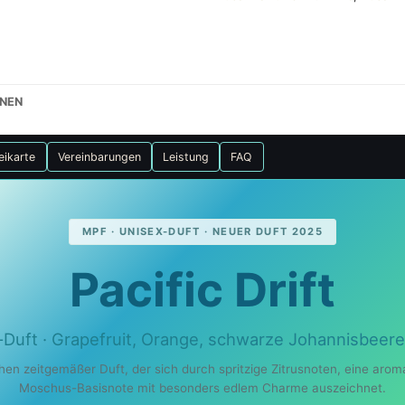
ONEN
eikarte
Vereinbarungen
Leistung
FAQ
MPF · UNISEX-DUFT · NEUER DUFT 2025
Pacific Drift
x-Duft · Grapefruit, Orange, schwarze Johannisbee
chen zeitgemäßer Duft, der sich durch spritzige Zitrusnoten, eine ar
Moschus-Basisnote mit besonders edlem Charme auszeichnet.