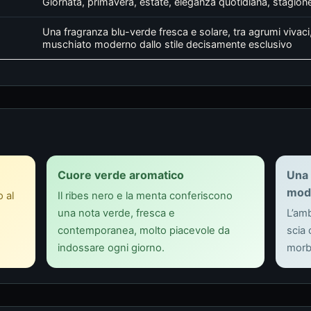
Giornata, primavera, estate, eleganza quotidiana, stagion
Una fragranza blu-verde fresca e solare, tra agrumi vivaci
muschiato moderno dallo stile decisamente esclusivo
Cuore verde aromatico
Una 
mod
 al
Il ribes nero e la menta conferiscono
una nota verde, fresca e
L’am
contemporanea, molto piacevole da
scia 
indossare ogni giorno.
morb