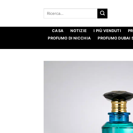
Salta
ai
Ricerca
per:
contenuti
CASA
NOTIZIE
I PIÙ VENDUTI
P
PROFUMO DI NICCHIA
PROFUMO DUBAI 