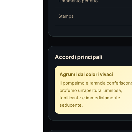
Il momento perfetto
Stampa
Accordi principali
Agrumi dai colori vivaci
Il pompelmo e l’arancia conferiscono
profumo un’apertura luminosa,
tonificante e immediatamente
seducente.