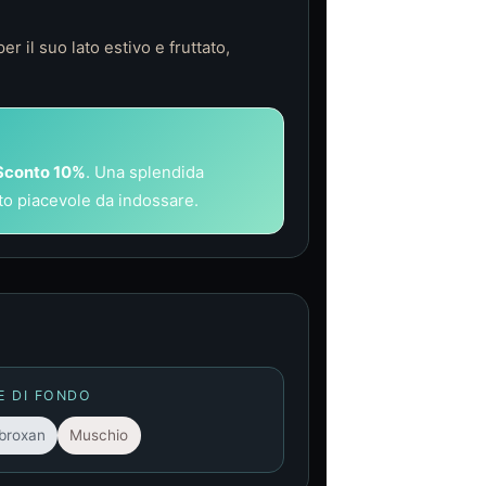
er il suo lato estivo e fruttato,
Sconto 10%
. Una splendida
o piacevole da indossare.
E DI FONDO
broxan
Muschio