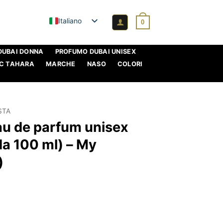
Italiano
0
DUBAI DONNA
PROFUMO DUBAI UNISEX
C TAHARA
MARCHE
NASO
COLORI
STA
Eau de parfum unisex
da 100 ml) – My
)