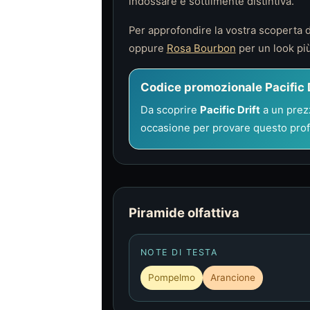
indossare e sottilmente distintiva.
Per approfondire la vostra scoperta 
oppure
Rosa Bourbon
per un look più
Codice promozionale Pacific D
Da scoprire
Pacific Drift
a un prezz
occasione per provare questo prof
Piramide olfattiva
NOTE DI TESTA
Pompelmo
Arancione