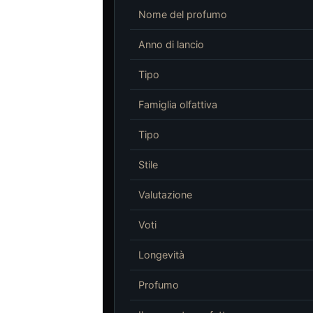
Nome del profumo
Anno di lancio
Tipo
Famiglia olfattiva
Tipo
Stile
Valutazione
Voti
Longevità
Profumo