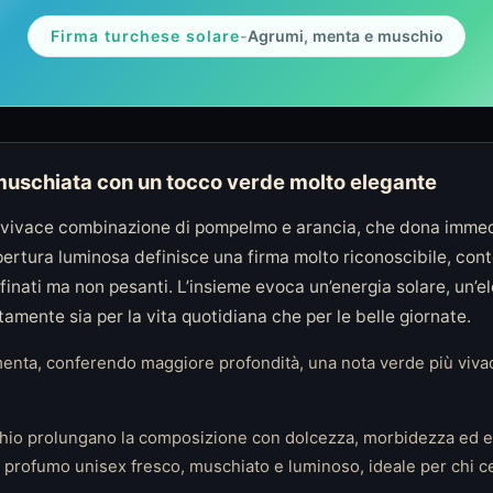
Firma turchese solare
-
Agrumi, menta e muschio
uschiata con un tocco verde molto elegante
na vivace combinazione di pompelmo e arancia, che dona imme
pertura luminosa definisce una firma molto riconoscibile, co
ffinati ma non pesanti. L’insieme evoca un’energia solare, un’e
amente sia per la vita quotidiana che per le belle giornate.
a menta, conferendo maggiore profondità, una nota verde più viva
io prolungano la composizione con dolcezza, morbidezza ed ele
 è un profumo unisex fresco, muschiato e luminoso, ideale per chi 