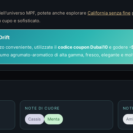
dell'universo MPF, potete anche esplorare
California senza fine
p
 cupo e sofisticato.
rift
o conveniente, utilizzate il
codice coupon Dubai10
e godere
-
umo agrumato-aromatico di alta gamma, fresco, elegante e molt
NOTE DI CUORE
NOT
Cassis
Menta
Am