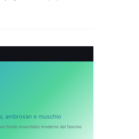
ta, ambroxan e muschio
 un fondo muschiato moderno dal fascino