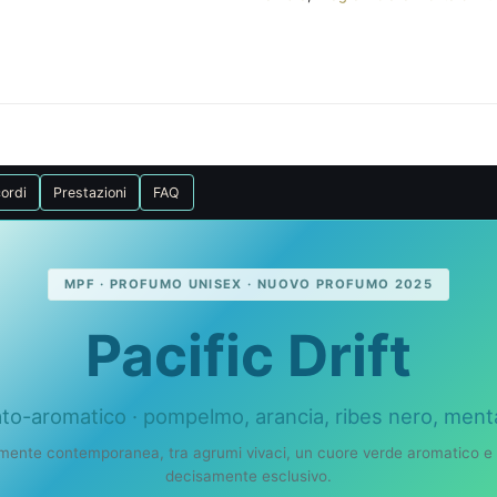
ordi
Prestazioni
FAQ
MPF · PROFUMO UNISEX · NUOVO PROFUMO 2025
Pacific Drift
o-aromatico · pompelmo, arancia, ribes nero, men
amente contemporanea, tra agrumi vivaci, un cuore verde aromatico e
decisamente esclusivo.