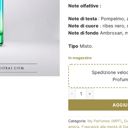
Note olfattive :
Note di testa
: Pompelmo, a
Note di cuore
: ribes nero,
Note di fondo
Ambroxan, m
Tipo
Misto.
In magazzino
🔥
Spedizione velo
✅
Profum
Pacific Drift – Eau de parfum 
AGGIU
Categorie:
My Perfumes (MPF)
,
Du
ambra
,
Fragranze alla menta di Du