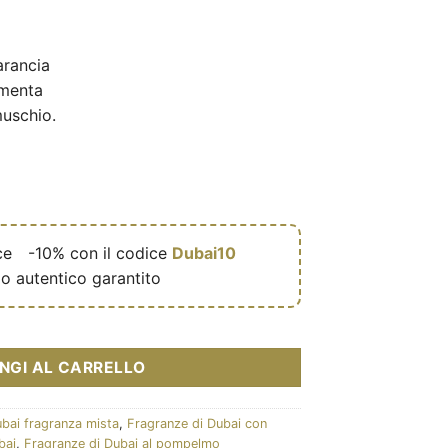
rancia
 menta
uschio.
ce
🎁
-10% con il codice
Dubai10
o autentico garantito
mixte (flacon vert 100 ml) – My Perfumes (MPF) quantità
NGI AL CARRELLO
bai fragranza mista
,
Fragranze di Dubai con
bai
,
Fragranze di Dubai al pompelmo