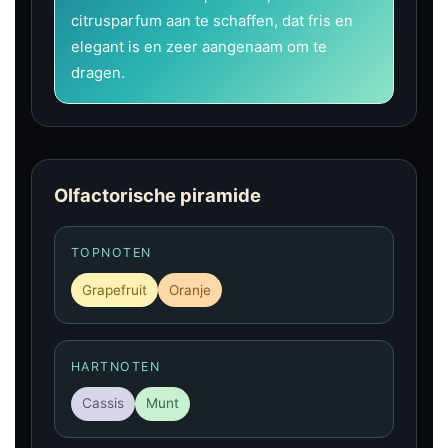
citrusparfum aan te schaffen, dat fris en
elegant is en zeer aangenaam om te
dragen.
Olfactorische piramide
TOPNOTEN
Grapefruit
Oranje
HARTNOTEN
Cassis
Munt