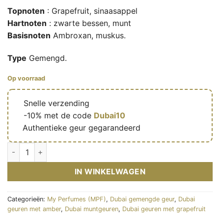
Topnoten
: Grapefruit, sinaasappel
Hartnoten
: zwarte bessen, munt
Basisnoten
Ambroxan, muskus.
Type
Gemengd.
Op voorraad
🔥
Snelle verzending
🎁
-10% met de code
Dubai10
✅
Authentieke geur gegarandeerd
Pacific Drift – Eau de parfum mixte (flacon vert 100 ml) – My 
IN WINKELWAGEN
Categorieën:
My Perfumes (MPF)
,
Dubai gemengde geur
,
Dubai
geuren met amber
,
Dubai muntgeuren
,
Dubai geuren met grapefruit