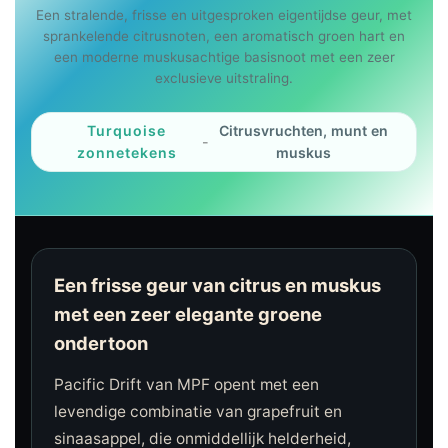
Een stralende, frisse en uitgesproken eigentijdse geur, met
sprankelende citrusnoten, een aromatisch groen hart en
een moderne muskusachtige basisnoot met een zeer
exclusieve uitstraling.
Turquoise
Citrusvruchten, munt en
-
zonnetekens
muskus
Een frisse geur van citrus en muskus
met een zeer elegante groene
ondertoon
Pacific Drift van MPF opent met een
levendige combinatie van grapefruit en
sinaasappel, die onmiddellijk helderheid,