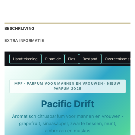
BESCHRIJVING
EXTRA INFORMATIE
Handtekening
Piramide
Fles
Bestand
Overeenkomste
MPF · PARFUM VOOR MANNEN EN VROUWEN · NIEUW
PARFUM 2025
Pacific Drift
Aromatisch citrusparfum voor mannen en vrouwen ·
grapefruit, sinaasappel, zwarte bessen, munt,
ambroxan en muskus