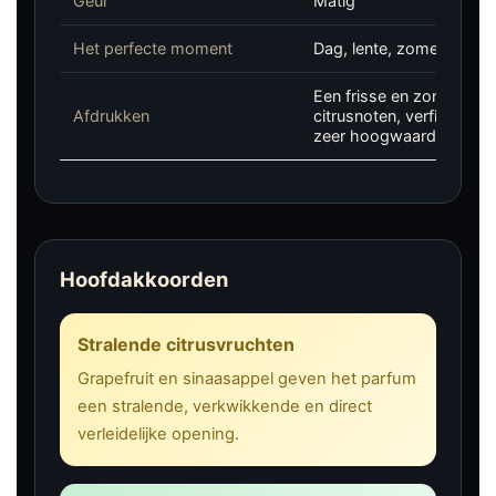
Geur
Matig
Het perfecte moment
Dag, lente, zomer, chiqu
Een frisse en zonnige b
Afdrukken
citrusnoten, verfijnde 
zeer hoogwaardige stijl
Hoofdakkoorden
Stralende citrusvruchten
Grapefruit en sinaasappel geven het parfum
een stralende, verkwikkende en direct
verleidelijke opening.