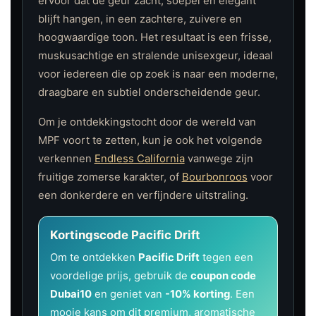
ervoor dat de geur zacht, soepel en elegant
blijft hangen, in een zachtere, zuivere en
hoogwaardige toon. Het resultaat is een frisse,
muskusachtige en stralende unisexgeur, ideaal
voor iedereen die op zoek is naar een moderne,
draagbare en subtiel onderscheidende geur.
Om je ontdekkingstocht door de wereld van
MPF voort te zetten, kun je ook het volgende
verkennen
Endless California
vanwege zijn
fruitige zomerse karakter, of
Bourbonroos
voor
een donkerdere en verfijndere uitstraling.
Kortingscode Pacific Drift
Om te ontdekken
Pacific Drift
tegen een
voordelige prijs, gebruik de
coupon code
Dubai10
en geniet van
-10% korting
. Een
mooie kans om dit premium, aromatische