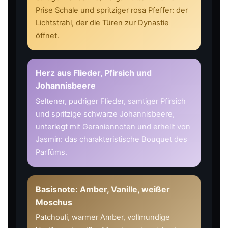
Prise Schale und spritziger rosa Pfeffer: der
Lichtstrahl, der die Türen zur Dynastie
öffnet.
Herz aus Flieder, Pfirsich und
Johannisbeere
Seltener, pudriger Flieder, samtiger Pfirsich
und spritzige schwarze Johannisbeere,
unterlegt mit Geraniennoten und erhellt von
Jasmin: das charakteristische Bouquet des
Parfüms.
Basisnote: Amber, Vanille, weißer
Moschus
Patchouli, warmer Amber, vollmundige