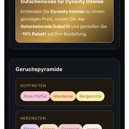
Gutscheincode für Dynasty Intense
Entdecken Sie
Dynasty Intense
zu einem
günstigen Preis, nutzen Sie das
Gutscheincode Dubai10
und genießen Sie
-10% Rabatt
auf Ihre Bestellung.
Geruchspyramide
KOPFNOTEN
Rosa Pfeffer
Mandarine
Bergamotte
HERZNOTEN
Flieder
Angeln
Geranium
Jasmin