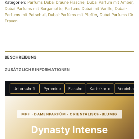
Kategorien:
Parfums Dubai braune Flasche
,
Dubai Parfum mit Amber
,
Dubai Parfums mit Bergamotte
,
Parfums Dubai mit Vanille
,
Dubai-
Parfums mit Patschuli
,
Dubai-Parfüms mit Pfeffer
,
Dubai Parfums für
Frauen
BESCHREIBUNG
ZUSÄTZLICHE INFORMATIONEN
Unterschrift
Pyramide
Flasche
Karteikarte
Vereinbaru
MPF · DAMENPARFÜM · ORIENTALISCH-BLUMIG
Dynasty Intense