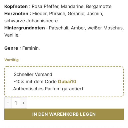
Kopfnoten
: Rosa Pfeffer, Mandarine, Bergamotte
Herznoten
: Flieder, Pfirsich, Geranie, Jasmin,
schwarze Johannisbeere
Hintergrundnoten
: Patschuli, Amber, weißer Moschus,
Vanille.
Genre
: Feminin.
Vorrätig
🔥
Schneller Versand
🎁
-10% mit dem Code
Dubai10
✅
Authentisches Parfum garantiert
Dynasty Intense – Eau de parfum féminine (flacon marron 10
IN DEN WARENKORB LEGEN