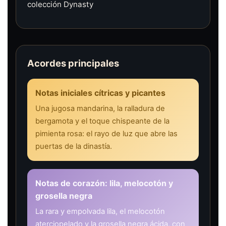
colección Dynasty
Acordes principales
Notas iniciales cítricas y picantes
Una jugosa mandarina, la ralladura de
bergamota y el toque chispeante de la
pimienta rosa: el rayo de luz que abre las
puertas de la dinastía.
Notas de corazón: lila, melocotón y
grosella negra
La rara y empolvada lila, el melocotón
aterciopelado y la grosella negra ácida, con