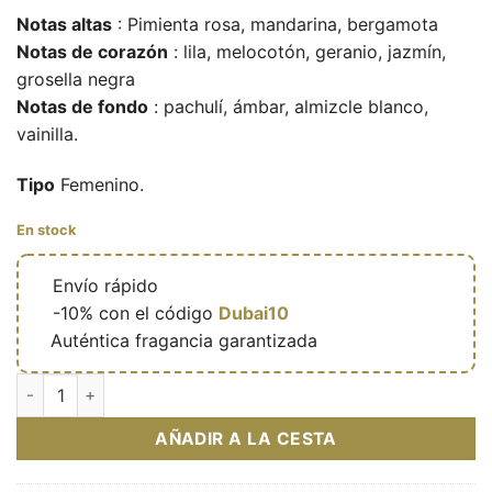
Notas altas
: Pimienta rosa, mandarina, bergamota
Notas de corazón
: lila, melocotón, geranio, jazmín,
grosella negra
Notas de fondo
: pachulí, ámbar, almizcle blanco,
vainilla.
Tipo
Femenino.
En stock
🔥
Envío rápido
🎁
-10% con el código
Dubai10
✅
Auténtica fragancia garantizada
Dynasty Intense – Eau de parfum féminine (flacon marron 100
AÑADIR A LA CESTA