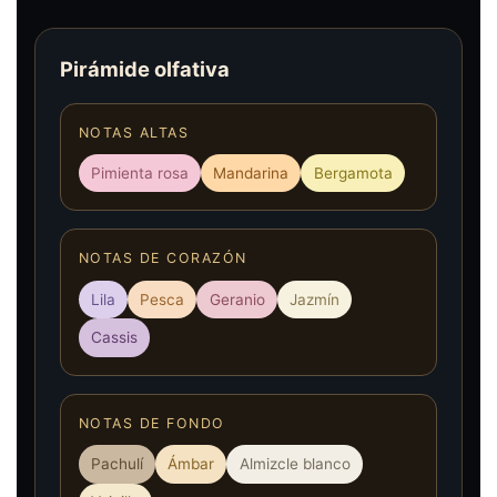
Pirámide olfativa
NOTAS ALTAS
Pimienta rosa
Mandarina
Bergamota
NOTAS DE CORAZÓN
Lila
Pesca
Geranio
Jazmín
Cassis
NOTAS DE FONDO
Pachulí
Ámbar
Almizcle blanco