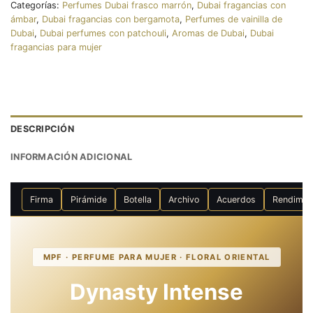
Categorías:
Perfumes Dubai frasco marrón
,
Dubai fragancias con
ámbar
,
Dubai fragancias con bergamota
,
Perfumes de vainilla de
Dubai
,
Dubai perfumes con patchouli
,
Aromas de Dubai
,
Dubai
fragancias para mujer
DESCRIPCIÓN
INFORMACIÓN ADICIONAL
Firma
Pirámide
Botella
Archivo
Acuerdos
Rendimie
MPF · PERFUME PARA MUJER · FLORAL ORIENTAL
Dynasty Intense