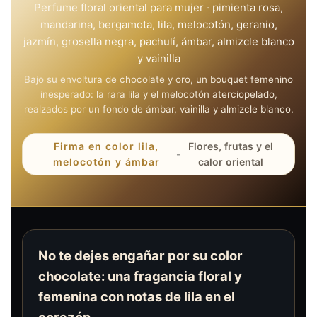
Perfume floral oriental para mujer · pimienta rosa,
mandarina, bergamota, lila, melocotón, geranio,
jazmín, grosella negra, pachulí, ámbar, almizcle blanco
y vainilla
Bajo su envoltura de chocolate y oro, un bouquet femenino
inesperado: la rara lila y el melocotón aterciopelado,
realzados por un fondo de ámbar, vainilla y almizcle blanco.
Firma en color lila,
Flores, frutas y el
-
melocotón y ámbar
calor oriental
No te dejes engañar por su color
chocolate: una fragancia floral y
femenina con notas de lila en el