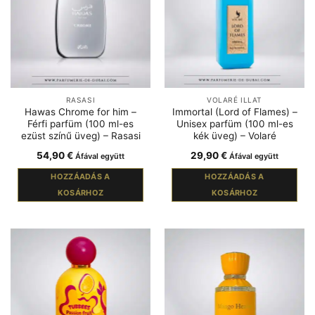
RASASI
VOLARÉ ILLAT
Hawas Chrome for him –
Immortal (Lord of Flames) –
Férfi parfüm (100 ml-es
Unisex parfüm (100 ml-es
ezüst színű üveg) – Rasasi
kék üveg) – Volaré
54,90
€
29,90
€
Áfával együtt
Áfával együtt
HOZZÁADÁS A
HOZZÁADÁS A
KOSÁRHOZ
KOSÁRHOZ