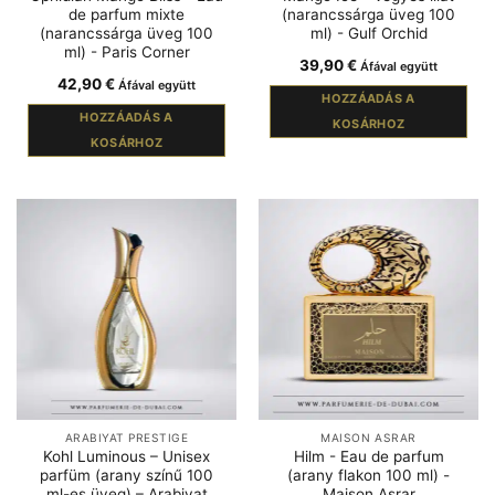
de parfum mixte
(narancssárga üveg 100
(narancssárga üveg 100
ml) - Gulf Orchid
ml) - Paris Corner
39,90
€
Áfával együtt
42,90
€
Áfával együtt
HOZZÁADÁS A
HOZZÁADÁS A
KOSÁRHOZ
KOSÁRHOZ
ARABIYAT PRESTIGE
MAISON ASRAR
Kohl Luminous – Unisex
Hilm - Eau de parfum
parfüm (arany színű 100
(arany flakon 100 ml) -
ml-es üveg) – Arabiyat
Maison Asrar