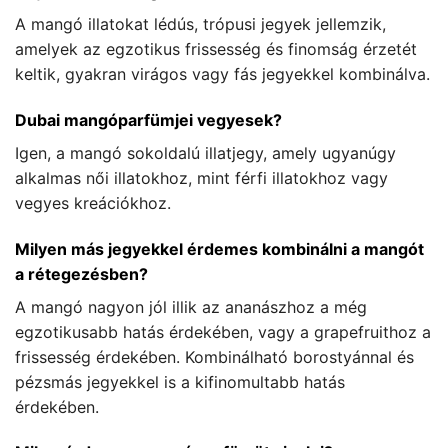
A mangó illatokat lédús, trópusi jegyek jellemzik,
amelyek az egzotikus frissesség és finomság érzetét
keltik, gyakran virágos vagy fás jegyekkel kombinálva.
Dubai mangóparfümjei vegyesek?
Igen, a mangó sokoldalú illatjegy, amely ugyanúgy
alkalmas női illatokhoz, mint férfi illatokhoz vagy
vegyes kreációkhoz.
Milyen más jegyekkel érdemes kombinálni a mangót
a rétegezésben?
A mangó nagyon jól illik az ananászhoz a még
egzotikusabb hatás érdekében, vagy a grapefruithoz a
frissesség érdekében. Kombinálható borostyánnal és
pézsmás jegyekkel is a kifinomultabb hatás
érdekében.