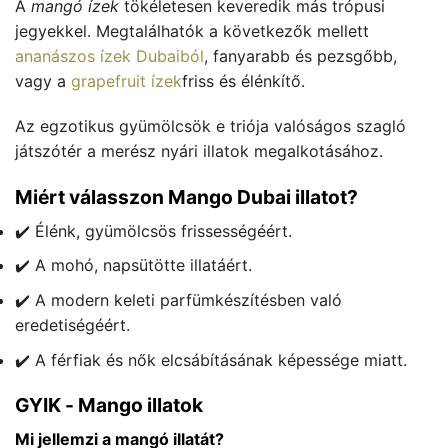
A
mangó ízek
tökéletesen keveredik más trópusi
jegyekkel. Megtalálhatók a következők mellett
ananászos ízek Dubaiból
, fanyarabb és pezsgőbb,
vagy a
grapefruit ízek
friss és élénkítő.
Az egzotikus gyümölcsök e triója valóságos szagló
játszótér a merész nyári illatok megalkotásához.
Miért válasszon Mango Dubai illatot?
✔️ Élénk, gyümölcsös frissességéért.
✔️ A mohó, napsütötte illatáért.
✔️ A modern keleti parfümkészítésben való
eredetiségéért.
✔️ A férfiak és nők elcsábításának képessége miatt.
GYIK - Mango illatok
Mi jellemzi a mangó illatát?