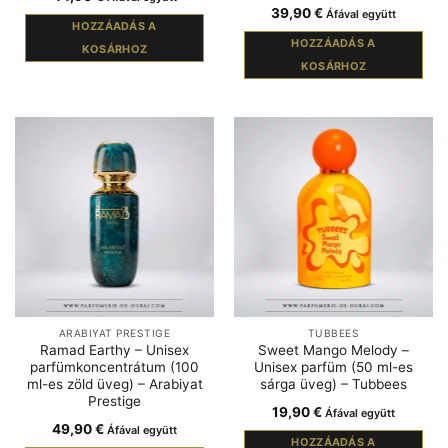
39,90
€
Áfával együtt
HOZZÁADÁS A
HOZZÁADÁS A
KOSÁRHOZ
KOSÁRHOZ
ARABIYAT PRESTIGE
TUBBEES
Ramad Earthy – Unisex
Sweet Mango Melody –
parfümkoncentrátum (100
Unisex parfüm (50 ml-es
ml-es zöld üveg) – Arabiyat
sárga üveg) – Tubbees
Prestige
19,90
€
Áfával együtt
49,90
€
Áfával együtt
HOZZÁADÁS A