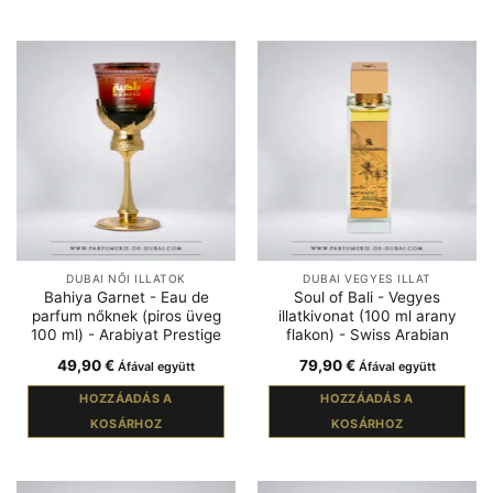
DUBAI NŐI ILLATOK
DUBAI VEGYES ILLAT
Bahiya Garnet - Eau de
Soul of Bali - Vegyes
parfum nőknek (piros üveg
illatkivonat (100 ml arany
100 ml) - Arabiyat Prestige
flakon) - Swiss Arabian
49,90
€
79,90
€
Áfával együtt
Áfával együtt
HOZZÁADÁS A
HOZZÁADÁS A
KOSÁRHOZ
KOSÁRHOZ