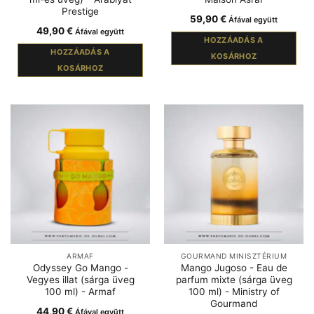
Prestige
59,90
€
Áfával együtt
49,90
€
Áfával együtt
HOZZÁADÁS A
HOZZÁADÁS A
KOSÁRHOZ
KOSÁRHOZ
ARMAF
GOURMAND MINISZTÉRIUM
Odyssey Go Mango -
Mango Jugoso - Eau de
Vegyes illat (sárga üveg
parfum mixte (sárga üveg
100 ml) - Armaf
100 ml) - Ministry of
Gourmand
44,90
€
Áfával együtt