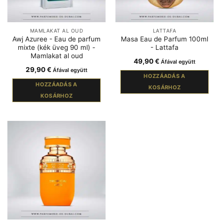
MAMLAKAT AL OUD
LATTAFA
Awj Azuree - Eau de parfum
Masa Eau de Parfum 100ml
mixte (kék üveg 90 ml) -
- Lattafa
Mamlakat al oud
49,90
€
Áfával együtt
29,90
€
Áfával együtt
HOZZÁADÁS A
HOZZÁADÁS A
KOSÁRHOZ
KOSÁRHOZ