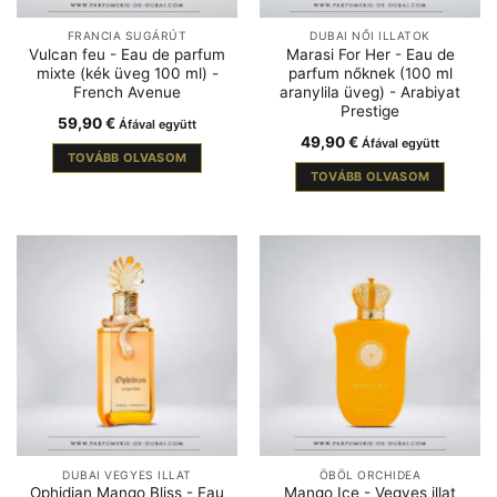
FRANCIA SUGÁRÚT
DUBAI NŐI ILLATOK
Vulcan feu - Eau de parfum
Marasi For Her - Eau de
mixte (kék üveg 100 ml) -
parfum nőknek (100 ml
French Avenue
aranylila üveg) - Arabiyat
Prestige
59,90
€
Áfával együtt
49,90
€
Áfával együtt
TOVÁBB OLVASOM
TOVÁBB OLVASOM
DUBAI VEGYES ILLAT
ÖBÖL ORCHIDEA
Ophidian Mango Bliss - Eau
Mango Ice - Vegyes illat