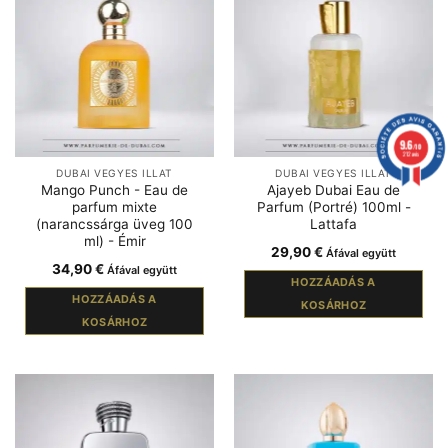
9.6
/10
212 avis
DUBAI VEGYES ILLAT
DUBAI VEGYES ILLAT
Mango Punch - Eau de
Ajayeb Dubai Eau de
parfum mixte
Parfum (Portré) 100ml -
(narancssárga üveg 100
Lattafa
ml) - Émir
29,90
€
Áfával együtt
34,90
€
Áfával együtt
HOZZÁADÁS A
HOZZÁADÁS A
KOSÁRHOZ
KOSÁRHOZ