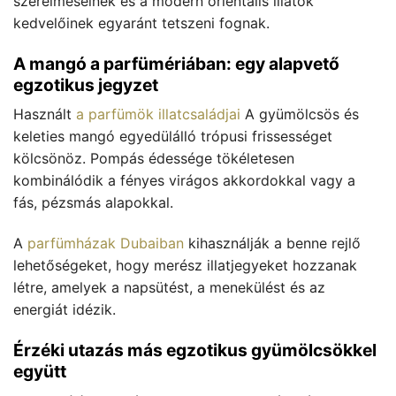
szerelmeseinek és a modern orientális illatok
kedvelőinek egyaránt tetszeni fognak.
A mangó a parfümériában: egy alapvető
egzotikus jegyzet
Használt
a parfümök illatcsaládjai
A gyümölcsös és
keleties mangó egyedülálló trópusi frissességet
kölcsönöz. Pompás édessége tökéletesen
kombinálódik a fényes virágos akkordokkal vagy a
fás, pézsmás alapokkal.
A
parfümházak Dubaiban
kihasználják a benne rejlő
lehetőségeket, hogy merész illatjegyeket hozzanak
létre, amelyek a napsütést, a menekülést és az
energiát idézik.
Érzéki utazás más egzotikus gyümölcsökkel
együtt