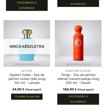
HOZZÁADÁS A
KOSÁRHOZ
KOSÁRHOZ
NINCS KÉSZLETEN
LATTAFA
DUBAI NŐI ILLATOK
Opulent Dubai - Eau de
Tango - Eau de parfum
parfum unisex (kék üveg
nőknek (narancssárga üveg
100 ml) - Lattafa
200 ml) - Gissah
34,90
€
169,90
€
Áfával együtt
Áfával együtt
HOZZÁADÁS A
TOVÁBB OLVASOM
KOSÁRHOZ