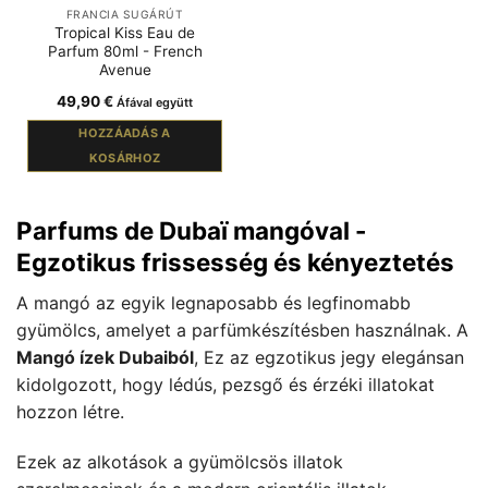
FRANCIA SUGÁRÚT
Tropical Kiss Eau de
Parfum 80ml - French
Avenue
49,90
€
Áfával együtt
HOZZÁADÁS A
KOSÁRHOZ
Parfums de Dubaï mangóval -
Egzotikus frissesség és kényeztetés
A mangó az egyik legnaposabb és legfinomabb
gyümölcs, amelyet a parfümkészítésben használnak. A
Mangó ízek Dubaiból
, Ez az egzotikus jegy elegánsan
kidolgozott, hogy lédús, pezsgő és érzéki illatokat
hozzon létre.
Ezek az alkotások a gyümölcsös illatok