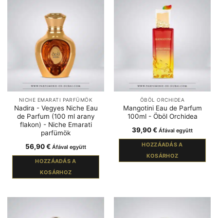
NICHE EMARATI PARFÜMÖK
ÖBÖL ORCHIDEA
Nadira - Vegyes Niche Eau
Mangotini Eau de Parfum
de Parfum (100 ml arany
100ml - Öböl Orchidea
flakon) - Niche Emarati
39,90
€
Áfával együtt
parfümök
HOZZÁADÁS A
56,90
€
Áfával együtt
KOSÁRHOZ
HOZZÁADÁS A
KOSÁRHOZ