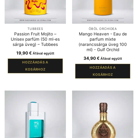
TUBBEES
ÖBÖL ORCHIDEA
Passion Fruit Mojito –
Mango Heaven - Eau de
Unisex parfüm (50 ml-es
parfum mixte
sárga üveg) – Tubbees
(narancssárga üveg 100
ml) - Gulf Orchid
19,90
€
Áfával együtt
34,90
€
Áfával együtt
HOZZÁADÁS A
HOZZÁADÁS A
KOSÁRHOZ
KOSÁRHOZ