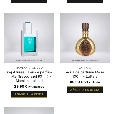
MAMLAKAT AL OUD
LATTAFA
Awj Azuree - Eau de parfum
Agua de perfume Masa
mixte (frasco azul 90 ml) -
100ml - Lattafa
Mamlakat al oud
49,90
€
IVA incluido
29,90
€
IVA incluido
AÑADIR A LA CESTA
AÑADIR A LA CESTA