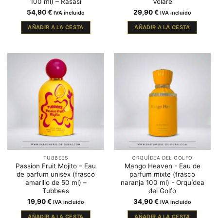
100 ml) – Rasasi
Volaré
54,90
€
29,90
€
IVA incluido
IVA incluido
AÑADIR A LA CESTA
AÑADIR A LA CESTA
TUBBEES
ORQUÍDEA DEL GOLFO
Passion Fruit Mojito – Eau
Mango Heaven - Eau de
de parfum unisex (frasco
parfum mixte (frasco
amarillo de 50 ml) –
naranja 100 ml) - Orquídea
Tubbees
del Golfo
19,90
€
34,90
€
IVA incluido
IVA incluido
AÑADIR A LA CESTA
AÑADIR A LA CESTA