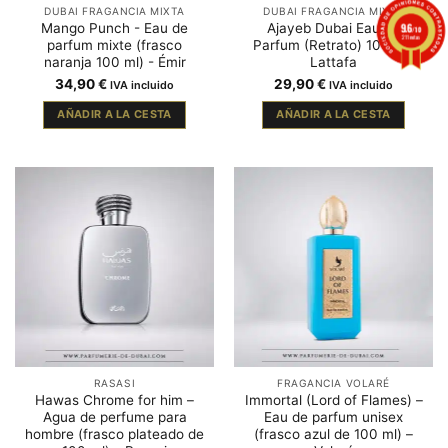
DUBAI FRAGANCIA MIXTA
DUBAI FRAGANCIA MIXTA
9.6
Mango Punch - Eau de
Ajayeb Dubai Eau de
/10
211 notas
parfum mixte (frasco
Parfum (Retrato) 100ml -
naranja 100 ml) - Émir
Lattafa
34,90
€
29,90
€
IVA incluido
IVA incluido
AÑADIR A LA CESTA
AÑADIR A LA CESTA
RASASI
FRAGANCIA VOLARÉ
Hawas Chrome for him –
Immortal (Lord of Flames) –
Agua de perfume para
Eau de parfum unisex
hombre (frasco plateado de
(frasco azul de 100 ml) –