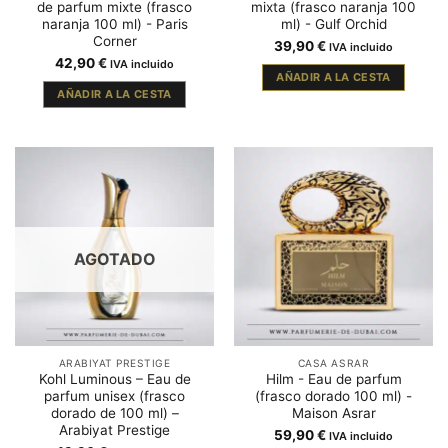
de parfum mixte (frasco
mixta (frasco naranja 100
naranja 100 ml) - Paris
ml) - Gulf Orchid
Corner
39,90
€
IVA incluido
42,90
€
IVA incluido
AÑADIR A LA CESTA
AÑADIR A LA CESTA
AGOTADO
ARABIYAT PRESTIGE
CASA ASRAR
Kohl Luminous – Eau de
Hilm - Eau de parfum
parfum unisex (frasco
(frasco dorado 100 ml) -
dorado de 100 ml) –
Maison Asrar
Arabiyat Prestige
59,90
€
IVA incluido