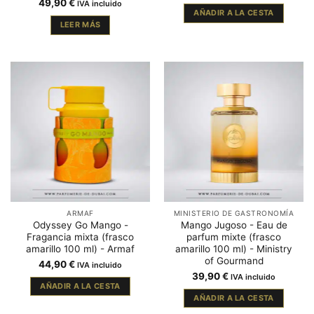
49,90
€
IVA incluido
AÑADIR A LA CESTA
LEER MÁS
ARMAF
MINISTERIO DE GASTRONOMÍA
Odyssey Go Mango -
Mango Jugoso - Eau de
Fragancia mixta (frasco
parfum mixte (frasco
amarillo 100 ml) - Armaf
amarillo 100 ml) - Ministry
of Gourmand
44,90
€
IVA incluido
39,90
€
IVA incluido
AÑADIR A LA CESTA
AÑADIR A LA CESTA