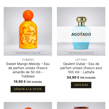
AGOTADO
TUBBEES
LATTAFA
Sweet Mango Melody – Eau
Opulent Dubai - Eau de
de parfum unisex (frasco
parfum unisex (frasco azul
amarillo de 50 ml) –
100 ml) - Lattafa
Tubbees
34,90
€
IVA incluido
19,90
€
IVA incluido
LEER MÁS
AÑADIR A LA CESTA