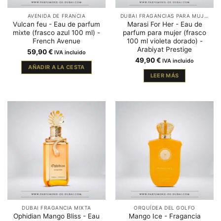
AVENIDA DE FRANCIA
DUBAI FRAGANCIAS PARA MUJER
Vulcan feu - Eau de parfum
Marasi For Her - Eau de
mixte (frasco azul 100 ml) -
parfum para mujer (frasco
French Avenue
100 ml violeta dorado) -
Arabiyat Prestige
59,90
€
IVA incluido
49,90
€
IVA incluido
AÑADIR A LA CESTA
LEER MÁS
DUBAI FRAGANCIA MIXTA
ORQUÍDEA DEL GOLFO
Ophidian Mango Bliss - Eau
Mango Ice - Fragancia