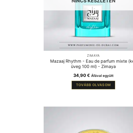
NINCS KÉSZLETEN
ZIMAYA
Mazaaj Rhythm - Eau de parfum mixte (k
üveg 100 ml) - Zimaya
34,90
€
Áfával együtt
TOVÁBB OLVASOM