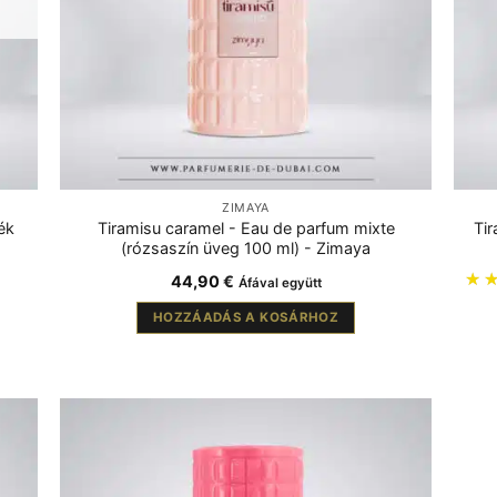
ZIMAYA
ék
Tiramisu caramel - Eau de parfum mixte
Tir
(rózsaszín üveg 100 ml) - Zimaya
44,90
€
Áfával együtt
HOZZÁADÁS A KOSÁRHOZ