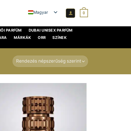
Magyar
0
NŐI PARFÜM
DUBAI UNISEX PARFÜM
ARA
MÁRKÁK
ORR
SZÍNEK