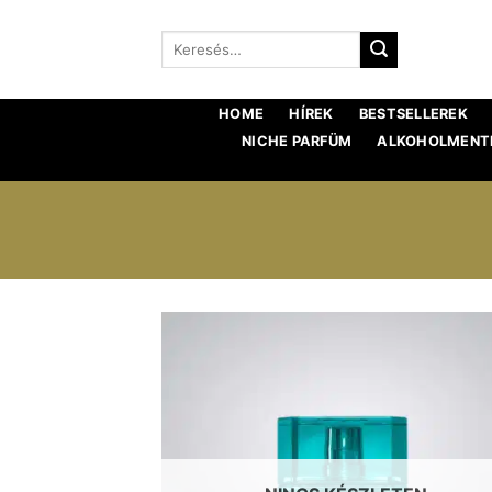
Ugrás
a
Keresés:
tartalomra
HOME
HÍREK
BESTSELLEREK
NICHE PARFÜM
ALKOHOLMENTE