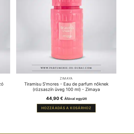
ZIMAYA
zó
Tiramisu S'mores - Eau de parfum nőknek
(rózsaszín üveg 100 ml) - Zimaya
44,90
€
Áfával együtt
HOZZÁADÁS A KOSÁRHOZ