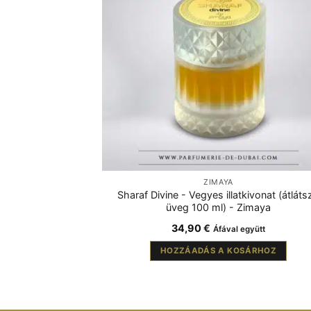
ZIMAYA
Sharaf Divine - Vegyes illatkivonat (átláts
üveg 100 ml) - Zimaya
34,90
€
Áfával együtt
HOZZÁADÁS A KOSÁRHOZ