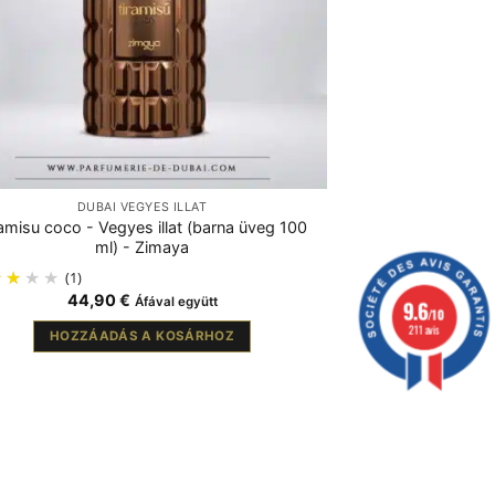
DUBAI VEGYES ILLAT
amisu coco - Vegyes illat (barna üveg 100
ml) - Zimaya
(1)
44,90
€
Áfával együtt
9.6
/10
211 avis
HOZZÁADÁS A KOSÁRHOZ