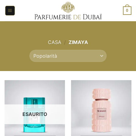
Salta
ai
0
contenuti
CASA
/
ZIMAYA
ESAURITO