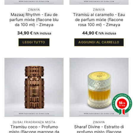
ZIMAYA
ZIMAYA
Mazaaj Rhythm - Eau de
Tiramisù al caramello - Eau
parfum mixte (flacone blu
de parfum mixte (flacone
da 100 ml) - Zimaya
rosa 100 ml) - Zimaya
34,90
€
44,90
€
IVA inclusa
IVA inclusa
LEGGI TUTTO
AGGIUNGI AL CARRELLO
9.6
/10
212 ratings
DUBAI FRAGRANZA MISTA
ZIMAYA
Tiramisu coco - Profumo
Sharaf Divine - Estratto di
misto (flacone marrone da
profumo misto (flacone