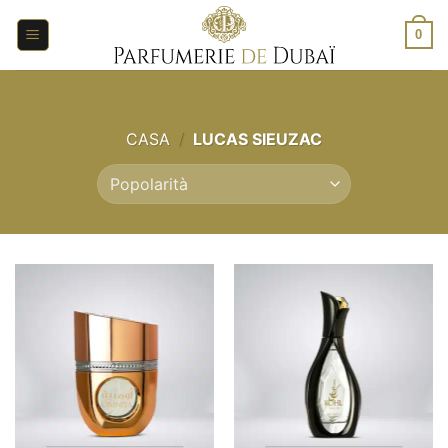
Salta
ai
0
contenuti
CASA
/
LUCAS SIEUZAC