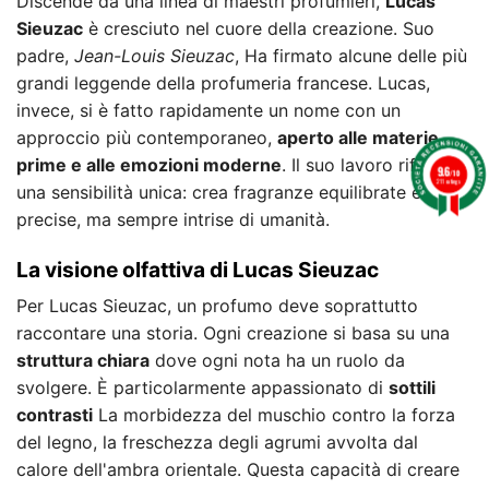
Discende da una linea di maestri profumieri,
Lucas
Sieuzac
è cresciuto nel cuore della creazione. Suo
padre,
Jean-Louis Sieuzac
, Ha firmato alcune delle più
grandi leggende della profumeria francese. Lucas,
invece, si è fatto rapidamente un nome con un
approccio più contemporaneo,
aperto alle materie
prime e alle emozioni moderne
. Il suo lavoro riflette
9.6
/10
211 ratings
una sensibilità unica: crea fragranze equilibrate e
precise, ma sempre intrise di umanità.
La visione olfattiva di Lucas Sieuzac
Per Lucas Sieuzac, un profumo deve soprattutto
raccontare una storia. Ogni creazione si basa su una
struttura chiara
dove ogni nota ha un ruolo da
svolgere. È particolarmente appassionato di
sottili
contrasti
La morbidezza del muschio contro la forza
del legno, la freschezza degli agrumi avvolta dal
calore dell'ambra orientale. Questa capacità di creare