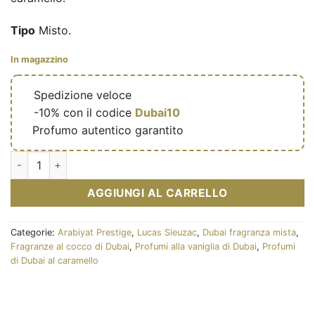
Tipo
Misto.
In magazzino
🔥
Spedizione veloce
🎁
-10% con il codice
Dubai10
✅
Profumo autentico garantito
Coconut Chiffon – Eau de parfum mixte (flacon jaune 100 ml) –
AGGIUNGI AL CARRELLO
Categorie:
Arabiyat Prestige
,
Lucas Sieuzac
,
Dubai fragranza mista
,
Fragranze al cocco di Dubai
,
Profumi alla vaniglia di Dubai
,
Profumi
di Dubai al caramello