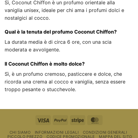
Sì, Coconut Chiffon è un profumo orientale alla
vaniglia unisex, ideale per chi ama i profumi dolci e
nostalgici al cocco.
Qual è la tenuta del profumo Coconut Chiffon?
La durata media è di circa 6 ore, con una scia
moderata e avvolgente.
Il Coconut Chiffon è molto dolce?
Sì, è un profumo cremoso, pasticcere e dolce, che
ricorda una crema al cocco e vaniglia, senza essere
troppo pesante o stucchevole.
Visto
PayPal
Striscia
MasterCard
CHI SIAMO
INFORMAZIONI LEGALI
CONDIZIONI GENERALI
PICCOLO PREZZO
CODICE PROMOZIONALE
MAPPA DEL SITO