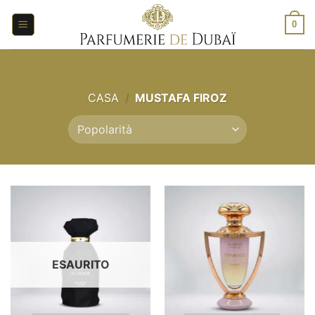
Salta
ai
0
contenuti
CASA
/
MUSTAFA FIROZ
ESAURITO