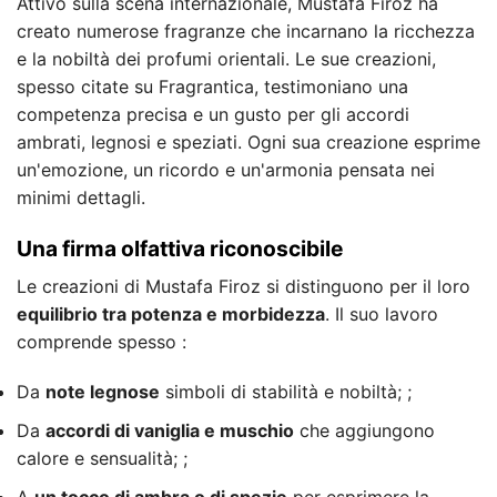
Attivo sulla scena internazionale, Mustafa Firoz ha
creato numerose fragranze che incarnano la ricchezza
e la nobiltà dei profumi orientali. Le sue creazioni,
spesso citate su Fragrantica, testimoniano una
competenza precisa e un gusto per gli accordi
ambrati, legnosi e speziati. Ogni sua creazione esprime
un'emozione, un ricordo e un'armonia pensata nei
minimi dettagli.
Una firma olfattiva riconoscibile
Le creazioni di Mustafa Firoz si distinguono per il loro
equilibrio tra potenza e morbidezza
. Il suo lavoro
comprende spesso :
Da
note legnose
simboli di stabilità e nobiltà; ;
Da
accordi di vaniglia e muschio
che aggiungono
calore e sensualità; ;
A
un tocco di ambra o di spezie
per esprimere la