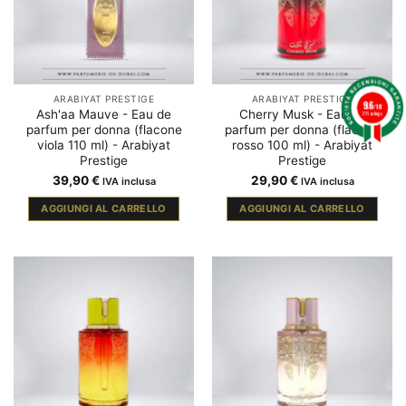
ARABIYAT PRESTIGE
ARABIYAT PRESTIGE
9.6
/10
Ash'aa Mauve - Eau de
Cherry Musk - Eau de
211 ratings
parfum per donna (flacone
parfum per donna (flacone
viola 110 ml) - Arabiyat
rosso 100 ml) - Arabiyat
Prestige
Prestige
39,90
€
29,90
€
IVA inclusa
IVA inclusa
AGGIUNGI AL CARRELLO
AGGIUNGI AL CARRELLO