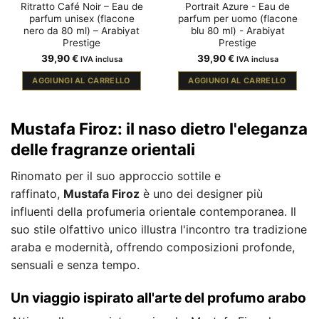
Ritratto Café Noir – Eau de
Portrait Azure - Eau de
parfum unisex (flacone
parfum per uomo (flacone
nero da 80 ml) – Arabiyat
blu 80 ml) - Arabiyat
Prestige
Prestige
39,90
€
39,90
€
IVA inclusa
IVA inclusa
AGGIUNGI AL CARRELLO
AGGIUNGI AL CARRELLO
Mustafa Firoz: il naso dietro l'eleganza
delle fragranze orientali
Rinomato per il suo approccio sottile e
raffinato,
Mustafa Firoz
è uno dei designer più
influenti della profumeria orientale contemporanea. Il
suo stile olfattivo unico illustra l'incontro tra tradizione
araba e modernità, offrendo composizioni profonde,
sensuali e senza tempo.
Un viaggio ispirato all'arte del profumo arabo