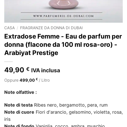
CASA
/
FRAGRANZE DA DONNA DI DUBAI
Extradose Femme - Eau de parfum per
donna (flacone da 100 ml rosa-oro) -
Arabiyat Prestige
49,90
€
IVA inclusa
€
Oppure
499,00
/ Litro
Note olfattive :
Note di testa
Ribes nero, bergamotto, pera, rum
Note di cuore
Fiori d'arancio, gelsomino, violetta, rosa,
iris
Note di fondo
Vaniglia, cocco, ambra, muschio.