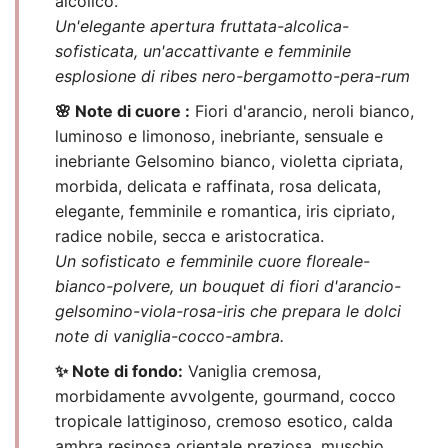
alcolico.
Un'elegante apertura fruttata-alcolica-
sofisticata, un'accattivante e femminile
esplosione di ribes nero-bergamotto-pera-rum
🌸 Note di cuore :
Fiori d'arancio, neroli bianco,
luminoso e limonoso, inebriante, sensuale e
inebriante Gelsomino bianco, violetta cipriata,
morbida, delicata e raffinata, rosa delicata,
elegante, femminile e romantica, iris cipriato,
radice nobile, secca e aristocratica.
Un sofisticato e femminile cuore floreale-
bianco-polvere, un bouquet di fiori d'arancio-
gelsomino-viola-rosa-iris che prepara le dolci
note di vaniglia-cocco-ambra.
✨ Note di fondo:
Vaniglia cremosa,
morbidamente avvolgente, gourmand, cocco
tropicale lattiginoso, cremoso esotico, calda
ambra resinosa orientale preziosa, muschio