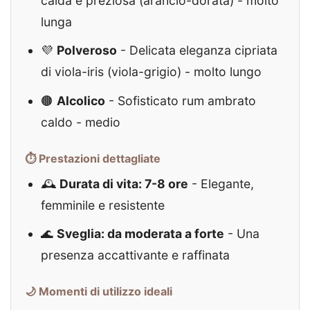
calda e preziosa (arancio-dorata) - molto
lunga
💜
Polveroso
- Delicata eleganza cipriata
di viola-iris (viola-grigio) - molto lungo
🟤
Alcolico
- Sofisticato rum ambrato
caldo - medio
⏱️ Prestazioni dettagliate
🕰️
Durata di vita: 7-8 ore
- Elegante,
femminile e resistente
🌊
Sveglia: da moderata a forte
- Una
presenza accattivante e raffinata
🌙 Momenti di utilizzo ideali