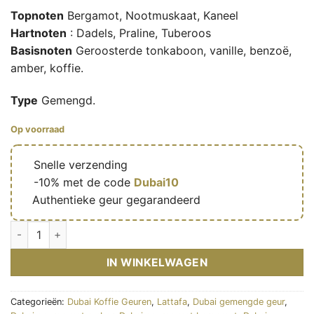
Topnoten
Bergamot, Nootmuskaat, Kaneel
Hartnoten
: Dadels, Praline, Tuberoos
Basisnoten
Geroosterde tonkaboon, vanille, benzoë,
amber, koffie.
Type
Gemengd.
Op voorraad
🔥
Snelle verzending
🎁
-10% met de code
Dubai10
✅
Authentieke geur gegarandeerd
Khamrah Qahwa - Eau de parfum mixte (flacon transparent 100 
IN WINKELWAGEN
Categorieën:
Dubai Koffie Geuren
,
Lattafa
,
Dubai gemengde geur
,