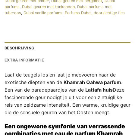
Dubai geuren met amber
,
Dubai geuren met bergamot
,
Dubai
parfums
,
Dubai geuren met tonkaboon
,
Dubai parfums met
tuberoos
,
Dubai vanille parfums
,
Parfums Dubai, doorzichtige fles
BESCHRIJVING
EXTRA INFORMATIE
Laat de teugels los en laat je meevoeren naar de
exotische diepten van de
Khamrah Qahwa parfum
.
Een van de paradepaardjes van de
Lattafa huis
Deze
fascinerende geur nodigt je uit voor een zintuiglijke
reis van zeldzame intensiteit. Een warme, kruidige geur
die de sensuele geuren van het Oosten mengt.
Een ongewone symfonie van verrassende
combinaties met eau de parfum
Khamrah