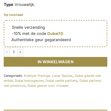
Type
Vrouwelijk.
Op voorraad
🔥
Snelle verzending
🎁
-10% met de code
Dubai10
✅
Authentieke geur gegarandeerd
Cotton Blush - Eau de parfum féminine (flacon rose 100 ml) - 
IN WINKELWAGEN
Categorieën:
Arabiyat Prestige
,
Lucas Sieuzac
,
Dubai geuren met
amber
,
Dubai kokosgeuren
,
Dubai vanille parfums
,
Dubai parfums
met pioenroos
,
Dubai geuren voor vrouwen