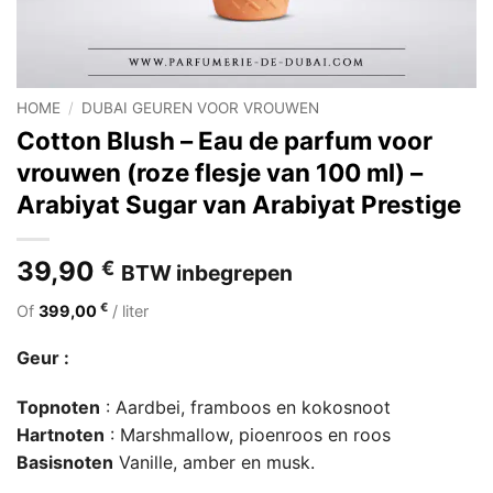
HOME
/
DUBAI GEUREN VOOR VROUWEN
Cotton Blush – Eau de parfum voor
vrouwen (roze flesje van 100 ml) –
Arabiyat Sugar van Arabiyat Prestige
39,90
€
BTW inbegrepen
€
Of
399,00
/ liter
Geur :
Topnoten
: Aardbei, framboos en kokosnoot
Hartnoten
: Marshmallow, pioenroos en roos
Basisnoten
Vanille, amber en musk.