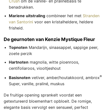
Crush
om de vanille- en pralinebasis te
benadrukken.
Mariene uitstraling
combineer het met
Stranden
van Santorini
voor een kristalheldere, heldere
frisheid.
De geurnoten van Kenzie Mystique Fleur
Topnoten
Mandarijn, sinaasappel, sappige peer,
zoete perzik
Hartnoten
magnolia, witte pioenroos,
centifoliaroos, viooltjeshout
®
Basisnoten
vetiver, amber/houtakkoord, ambrox
Super, vanille, praliné, muskus
De fruitige opening sprankelt voordat een
getextureerd bloemenhart opbloeit. De romige,
elegante basis vervolgt een sensueel, perfect