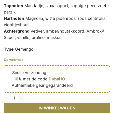
Topnoten
Mandarijn, sinaasappel, sappige peer, zoete
perzik
Hartnoten
Magnolia, witte pioenroos, roos centifolia,
viooltjeshout
Achtergrond
Vetiver, amber/houtakkoord, Ambrox®
Super, vanille, praline, muskus.
Type
Gemengd.
Op voorraad
🔥
Snelle verzending
🎁
-10% met de code
Dubai10
✅
Authentieke geur gegarandeerd
Kenzie Mystique Fleur - Eau de parfum mixte (flacon rouge 100
IN WINKELWAGEN