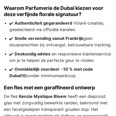
Waarom Parfumerie de Dubaï kiezen voor
deze verfijnde florale signatuur?
✔️
Authenticiteit gegarandeerd
Volaré-creaties,
geselecteerd via officiële kanalen.
✔️
Snelle verzending vanuit Frankrijk
geen
douanerechten bij ontvangst, betrouwbare tracking.
✔️
Deskundig advies
en responsieve klantenservice
om je te helpen de perfecte geur te vinden.
✔️
Onmiddellijk voordeel
:
-10 % met code
Dubai10
zonder minimumaankoop.
Een fles met een geraffineerd ontwerp
De fles
Kenzie Mystique Bloem
heeft een dieprood
glas met zorgvuldig bewerkte randen, bekroond met
een facetgeslepen transparant gouden dop. Het
silhouet is zowel modern als tijdloos en weerspiegelt