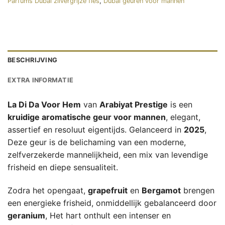
Parfums Dubaï zilvergrijze fles
,
Dubai geuren voor mannen
BESCHRIJVING
EXTRA INFORMATIE
La Di Da Voor Hem
van
Arabiyat Prestige
is een
kruidige aromatische geur voor mannen
, elegant,
assertief en resoluut eigentijds. Gelanceerd in
2025
,
Deze geur is de belichaming van een moderne,
zelfverzekerde mannelijkheid, een mix van levendige
frisheid en diepe sensualiteit.
Zodra het opengaat,
grapefruit
en
Bergamot
brengen
een energieke frisheid, onmiddellijk gebalanceerd door
geranium
, Het hart onthult een intenser en