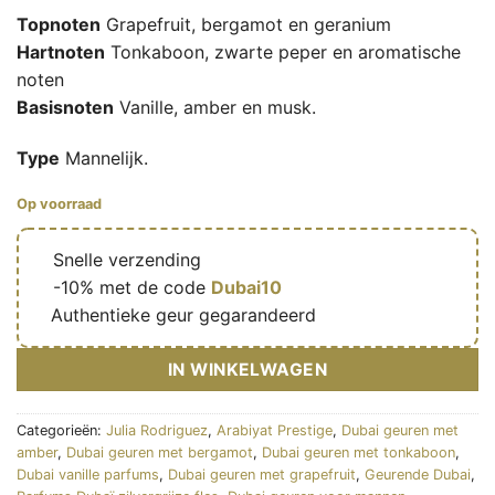
Topnoten
Grapefruit, bergamot en geranium
Hartnoten
Tonkaboon, zwarte peper en aromatische
noten
Basisnoten
Vanille, amber en musk.
Type
Mannelijk.
Op voorraad
🔥
Snelle verzending
🎁
-10% met de code
Dubai10
✅
Authentieke geur gegarandeerd
IN WINKELWAGEN
Categorieën:
Julia Rodriguez
,
Arabiyat Prestige
,
Dubai geuren met
amber
,
Dubai geuren met bergamot
,
Dubai geuren met tonkaboon
,
Dubai vanille parfums
,
Dubai geuren met grapefruit
,
Geurende Dubai
,