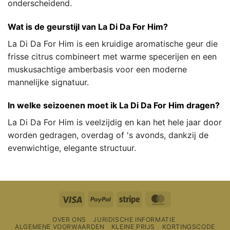
onderscheidend.
Wat is de geurstijl van La Di Da For Him?
La Di Da For Him is een kruidige aromatische geur die
frisse citrus combineert met warme specerijen en een
muskusachtige amberbasis voor een moderne
mannelijke signatuur.
In welke seizoenen moet ik La Di Da For Him dragen?
La Di Da For Him is veelzijdig en kan het hele jaar door
worden gedragen, overdag of 's avonds, dankzij de
evenwichtige, elegante structuur.
Visa
PayPal
Streep
MasterCard
OVER ONS
JURIDISCHE INFORMATIE
ALGEMENE VOORWAARDEN
KLEINE PRIJS
KORTINGSCODE