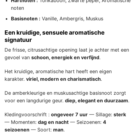
Hartnoten :
Tonkaboon, Zwarte peper, Aromatische
noten
Basisnoten :
Vanille, Ambergris, Muskus
Een kruidige, sensuele aromatische
signatuur
De frisse, citrusachtige opening laat je achter met een
gevoel van
schoon, energiek en verfijnd
.
Het kruidige, aromatische hart heeft een eigen
karakter.
viriel, modern en charismatisch
.
De amberkleurige en muskusachtige basisnoot zorgt
voor een langdurige geur.
diep, elegant en duurzaam
.
Kledingvoorschrift :
ongeveer 7 uur
— Sillage:
sterk
— Momenten:
dag en nacht
— Seizoenen:
4
seizoenen
— Soort:
man
.