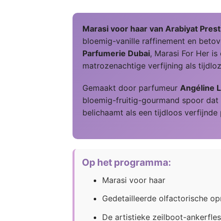
Marasi voor haar van Arabiyat Prest
bloemig-vanille raffinement en beto
Parfumerie Dubai
, Marasi For Her i
matrozenachtige verfijning als tijdlo
Gemaakt door parfumeur
Angéline L
bloemig-fruitig-gourmand spoor dat 
belichaamt als een tijdloos verfijnd
Op het programma:
Marasi voor haar
Gedetailleerde olfactorische o
De artistieke zeilboot-ankerfles