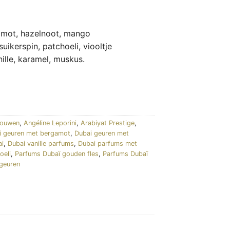
mot, hazelnoot, mango
ikerspin, patchoeli, viooltje
lle, karamel, muskus.
rouwen
,
Angéline Leporini
,
Arabiyat Prestige
,
i geuren met bergamot
,
Dubai geuren met
ai
,
Dubai vanille parfums
,
Dubai parfums met
oeli
,
Parfums Dubaï gouden fles
,
Parfums Dubaï
geuren