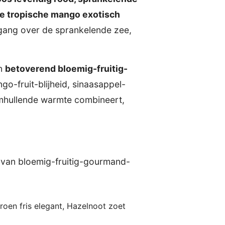
ge tropische mango exotisch
ergang over de sprankelende zee,
n
betoverend bloemig-fruitig-
o-fruit-blijheid, sinaasappel-
mhullende warmte combineert,
l van bloemig-fruitig-gourmand-
oen fris elegant, Hazelnoot zoet