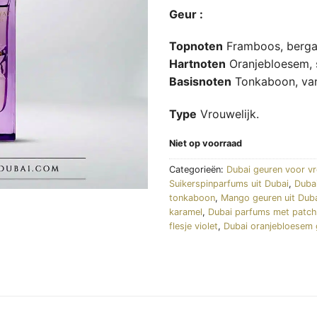
Geur :
Topnoten
Framboos, berga
Hartnoten
Oranjebloesem, su
Basisnoten
Tonkaboon, vani
Type
Vrouwelijk.
Niet op voorraad
Categorieën:
Dubai geuren voor v
Suikerspinparfums uit Dubai
,
Duba
tonkaboon
,
Mango geuren uit Dub
karamel
,
Dubai parfums met patch
flesje violet
,
Dubai oranjebloesem 