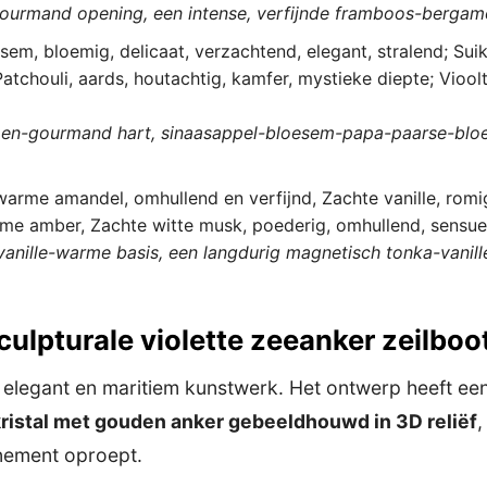
g-gourmand opening, een intense, verfijnde framboos-berga
em, bloemig, delicaat, verzachtend, elegant, stralend; Sui
atchouli, aards, houtachtig, kamfer, mystieke diepte; Vioolt
emen-gourmand hart, sinaasappel-bloesem-papa-paarse-blo
rme amandel, omhullend en verfijnd, Zachte vanille, romi
e amber, Zachte witte musk, poederig, omhullend, sensuee
vanille-warme basis, een langdurig magnetisch tonka-vani
sculpturale violette zeeanker zeilboo
 elegant en maritiem kunstwerk. Het ontwerp heeft ee
, kristal met gouden anker gebeeldhouwd in 3D reliëf
,
inement oproept.