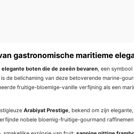
 van gastronomische maritieme eleg
n elegante boten die de zeeën bevaren
, een symbool 
is de belichaming van deze betoverende marine-gour
ineerde fruitige-bloemige-vanille verfijning als een ma
estigieuze
Arabiyat Prestige
, bekend om zijn elegante
verfijnde nobele bloemig-fruitige-gourmand raffinement
smakelijke explosie van fruit:
sappige pittige framb