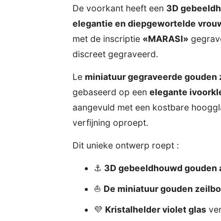
De voorkant heeft een
3D gebeeldh
elegantie en diepgewortelde vrouw
met de inscriptie
«MARASI»
gegrave
discreet gegraveerd.
Le
miniatuur gegraveerde gouden 
gebaseerd op een
elegante ivoorkl
aangevuld met een kostbare hooggla
verfijning oproept.
Dit unieke ontwerp roept :
⚓
3D gebeeldhouwd gouden 
⛵
De miniatuur gouden zeilbo
💜
Kristalhelder violet glas
ver