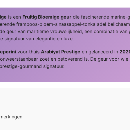
ige
is een
Fruitig Bloemige geur
die fascinerende marine-go
verende framboos-bloem-sinaasappel-tonka adel belichaamt
s de geur van maritieme vrouwelijkheid, een combinatie va
ze signatuur van elegantie en luxe.
eporini
voor thuis
Arabiyat Prestige
en gelanceerd in
202
onweerstaanbaar zoet en betoverend is. De geur voor wie 
e prestige-gourmand signatuur.
pmerkingen