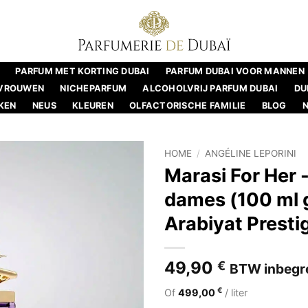
PARFUM MET KORTING DUBAI
PARFUM DUBAI VOOR MANNEN
 VROUWEN
NICHEPARFUM
ALCOHOLVRIJ PARFUM DUBAI
DU
KEN
NEUS
KLEUREN
OLFACTORISCHE FAMILIE
BLOG
HOME
/
ANGÉLINE LEPORINI
Marasi For Her 
dames (100 ml g
Arabiyat Presti
49,90
€
BTW inbegr
€
Of
499,00
/ liter