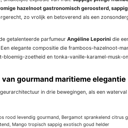
 romige hazelnoot gastronomisch geroosterd, sappi
voorgerecht, zo vrolijk en betoverend als een zonsond
 de getalenteerde parfumeur
Angéline Leporini
die ee
. Een elegante compositie die framboos-hazelnoot-mang
-bloemig-zoetheid en tonka-vanille-karamel-musk-o
en van gourmand maritieme elegantie
 geurarchitectuur in drie bewegingen, als een waterva
s rood levendig gourmand, Bergamot sprankelend citrus gr
end, Mango tropisch sappig exotisch goud helder