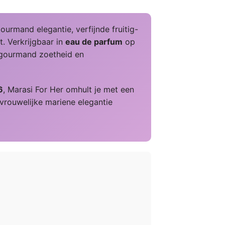
urmand elegantie, verfijnde fruitig-
. Verkrijgbaar in
eau de parfum
op
n gourmand zoetheid en
6
, Marasi For Her omhult je met een
vrouwelijke mariene elegantie