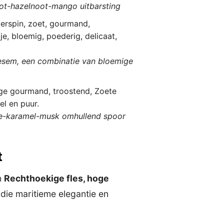
mot-hazelnoot-mango uitbarsting
kerspin, zoet, gourmand,
je, bloemig, poederig, delicaat,
esem, een combinatie van bloemige
ge gourmand, troostend, Zoete
l en puur.
lle-karamel-musk omhullend spoor
t
n
Rechthoekige fles, hoge
 die maritieme elegantie en