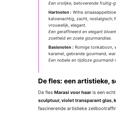
Een vrolijke, betoverende fruiti
Hartnoten :
Witte sinaasappelbloes
katoenachtig, zacht, nostalgisch; P
vrouwelijk, elegant.
Een geraffineerd en elegant blo
zoetheid en zoete gourmandise.
Basisnoten :
Romige tonkaboon, wa
karamel, gebrande gourmand, warm
Een nobele en tijdloze gourmand-
De fles: een artistieke, 
De fles
Marasi voor haar
is een echt
sculptuur, violet transparant glas
fascinerende artistieke zeilbootraff