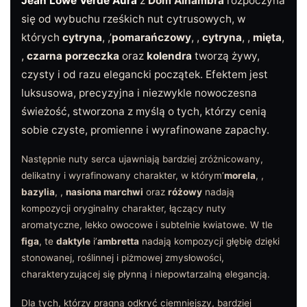
Jean Lowe Verdé Aura
z
Dom Alhambra
rozpoczyna
się od wybuchu rześkich nut cytrusowych, w
których
cytryna
, ,’
pomarańczowy
, ,
cytryna
, ,
mięta
,
,
czarna porzeczka
oraz
kolendra
tworzą żywy,
czysty i od razu elegancki początek. Efektem jest
luksusowa, precyzyjna i niezwykle nowoczesna
świeżość, stworzona z myślą o tych, którzy cenią
sobie czyste, promienne i wyrafinowane zapachy.
Następnie nuty serca ujawniają bardziej zróżnicowany,
delikatny i wyrafinowany charakter, w którym’
morela
, ,
bazylia
, ,
nasiona marchwi
oraz
różowy
nadają
kompozycji oryginalny charakter, łączący nuty
aromatyczne, lekko owocowe i subtelnie kwiatowe. W tle
figa
, te
daktyle
i’
ambretta
nadają kompozycji głębię dzięki
stonowanej, roślinnej i piżmowej zmysłowości,
charakteryzującej się płynną i niepowtarzalną elegancją.
Dla tych, którzy pragną odkryć ciemniejszy, bardziej