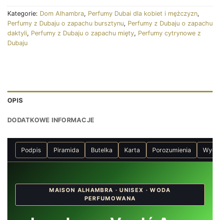
Kategorie:
Dom Alhambra
,
Perfumy Dubai dla kobiet i mężczyzn
,
Perfumy z Dubaju o zapachu bursztynu
,
Perfumy z Dubaju o zapachu
daktyli
,
Perfumy z Dubaju o zapachu mięty
,
Perfumy cytrynowe z
Dubaju
OPIS
DODATKOWE INFORMACJE
Podpis
Piramida
Butelka
Karta
Porozumienia
Wyda
MAISON ALHAMBRA · UNISEX · WODA
PERFUMOWANA