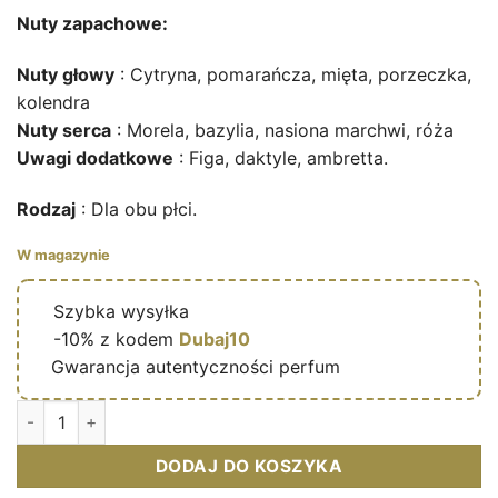
Nuty zapachowe:
Nuty głowy
: Cytryna, pomarańcza, mięta, porzeczka,
kolendra
Nuty serca
: Morela, bazylia, nasiona marchwi, róża
Uwagi dodatkowe
: Figa, daktyle, ambretta.
Rodzaj
: Dla obu płci.
W magazynie
🔥
Szybka wysyłka
🎁
-10% z kodem
Dubaj10
✅
Gwarancja autentyczności perfum
Ilość Jean Lowe Verdé Aura – Eau de parfum mixte (flacon ver
DODAJ DO KOSZYKA