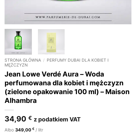
STRONA GŁÓWNA
/
PERFUMY DUBAI DLA KOBIET I
MĘŻCZYZN
Jean Lowe Verdé Aura – Woda
perfumowana dla kobiet i mężczyzn
(zielone opakowanie 100 ml) – Maison
Alhambra
34,90
€
z podatkiem VAT
€
Albo
349,00
/ litr