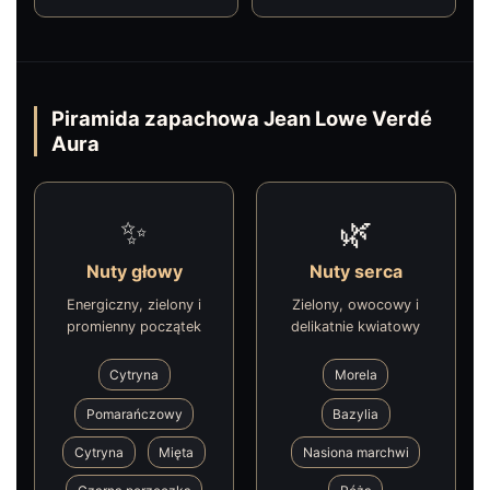
Piramida zapachowa Jean Lowe Verdé
Aura
✨
🌿
Nuty głowy
Nuty serca
Energiczny, zielony i
Zielony, owocowy i
promienny początek
delikatnie kwiatowy
Cytryna
Morela
Pomarańczowy
Bazylia
Cytryna
Mięta
Nasiona marchwi