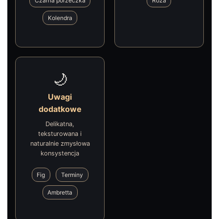
Czarna porzeczka
Róża
Kolendra
🌙
Uwagi
dodatkowe
Delikatna,
teksturowana i
naturalnie zmysłowa
konsystencja
Fig
Terminy
Ambretta