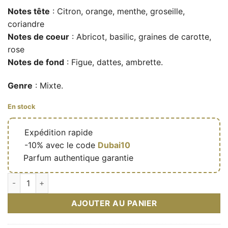
Notes tête
: Citron, orange, menthe, groseille,
coriandre
Notes de coeur
: Abricot, basilic, graines de carotte,
rose
Notes de fond
: Figue, dattes, ambrette.
Genre
: Mixte.
En stock
🔥
Expédition rapide
🎁
-10% avec le code
Dubai10
✅
Parfum authentique garantie
quantité de Jean Lowe Verdé Aura – Eau de parfum mixte (fla
AJOUTER AU PANIER