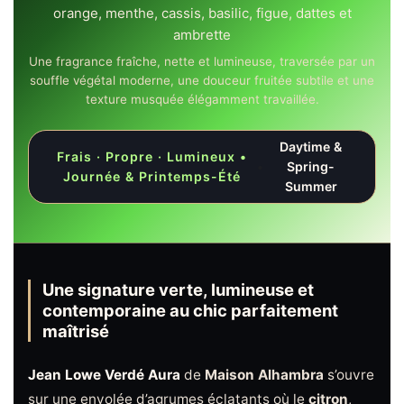
orange, menthe, cassis, basilic, figue, dattes et
ambrette
Une fragrance fraîche, nette et lumineuse, traversée par un
souffle végétal moderne, une douceur fruitée subtile et une
texture musquée élégamment travaillée.
Daytime &
Frais · Propre · Lumineux •
•
Spring-
Journée & Printemps-Été
Summer
Une signature verte, lumineuse et
contemporaine au chic parfaitement
maîtrisé
Jean Lowe Verdé Aura
de
Maison Alhambra
s’ouvre
sur une envolée d’agrumes éclatants où le
citron
,