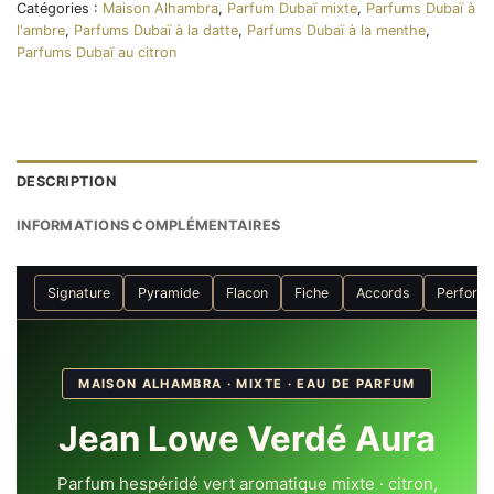
Catégories :
Maison Alhambra
,
Parfum Dubaï mixte
,
Parfums Dubaï à
l'ambre
,
Parfums Dubaï à la datte
,
Parfums Dubaï à la menthe
,
Parfums Dubaï au citron
DESCRIPTION
INFORMATIONS COMPLÉMENTAIRES
Signature
Pyramide
Flacon
Fiche
Accords
Perform
MAISON ALHAMBRA · MIXTE · EAU DE PARFUM
Jean Lowe Verdé Aura
Parfum hespéridé vert aromatique mixte · citron,