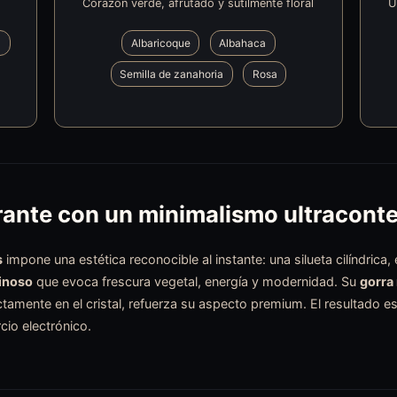
Corazón verde, afrutado y sutilmente floral
U
a
Albaricoque
Albahaca
Semilla de zanahoria
Rosa
brante con un minimalismo ultracon
s
impone una estética reconocible al instante: una silueta cilíndrica,
minoso
que evoca frescura vegetal, energía y modernidad. Su
gorra
tamente en el cristal, refuerza su aspecto premium. El resultado es 
io electrónico.