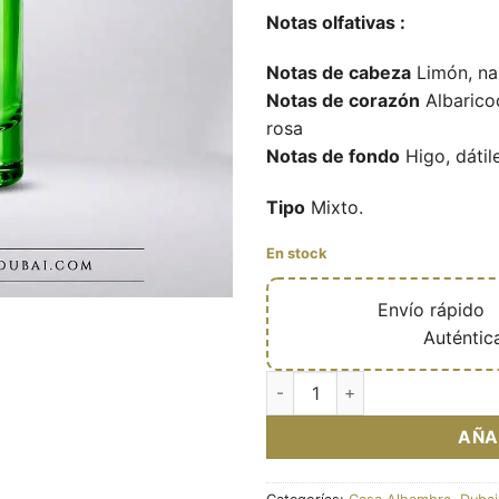
Notas olfativas :
Notas de cabeza
Limón, nar
Notas de corazón
Albaricoq
rosa
Notas de fondo
Higo, dátil
Tipo
Mixto.
En stock
🔥
Envío rápido

✅
Auténtic
Jean Lowe Verdé Aura – Eau d
AÑA