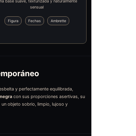
na base suave, texturizada y naturalmente
sensual
Figura
Fechas
Ambrette
temporáneo
 esbelta y perfectamente equilibrada,
 negra
con sus proporciones asertivas, su
un objeto sobrio, limpio, lujoso y