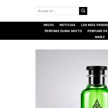
Saltar
al
Buscar:
contenido
INICIO
NOTICIAS
LOS MÁS VENDI
PERFUME DUBAI MIXTO
PERFUME DE
NARIZ