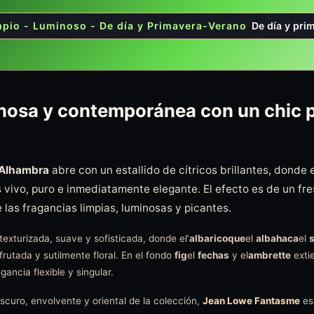
mpio - Luminoso - De día y Primavera-Verano
-
De día y pri
inosa y contemporánea con un chic
Alhambra
abre con un estallido de cítricos brillantes, donde 
 vivo, puro e inmediatamente elegante. El efecto es de un fre
as fragancias limpias, luminosas y picantes.
exturizada, suave y sofisticada, donde el’
albaricoque
el
albahaca
el
s
frutada y sutilmente floral. En el fondo
fig
el
fechas
y el
ambrette
exti
gancia flexible y singular.
curo, envolvente y oriental de la colección,
Jean Lowe Fantasme
es 