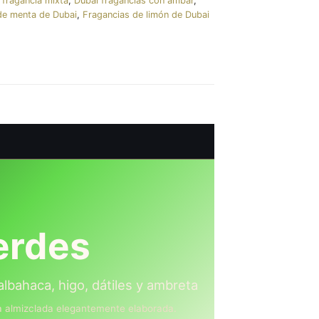
 fragancia mixta
,
Dubai fragancias con ámbar
,
de menta de Dubai
,
Fragancias de limón de Dubai
erdes
albahaca, higo, dátiles y ambreta
ra almizclada elegantemente elaborada.