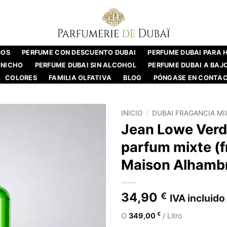
DOS
PERFUME CON DESCUENTO DUBAI
PERFUME DUBAI PARA
 NICHO
PERFUME DUBAI SIN ALCOHOL
PERFUME DUBAI A BAJ
COLORES
FAMILIA OLFATIVA
BLOG
PÓNGASE EN CONTA
INICIO
/
DUBAI FRAGANCIA MI
Jean Lowe Verd
parfum mixte (f
Maison Alhamb
34,90
€
IVA incluido
€
O
349,00
/ Litro