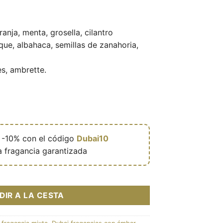
anja, menta, grosella, cilantro
ue, albahaca, semillas de zanahoria,
es, ambrette.

-10% con el código
Dubai10
a fragancia garantizada
e parfum mixte (flacon vert 100 ml) – Maison Alhambra cantidad
DIR A LA CESTA