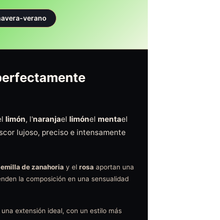
mavera-verano
 perfectamente
el
limón
, l'
naranja
el
limón
el
menta
el
scor lujoso, preciso e intensamente
emilla de zanahoria
y el
rosa
aportan una
enden la composición en una sensualidad
una extensión ideal, con un estilo más