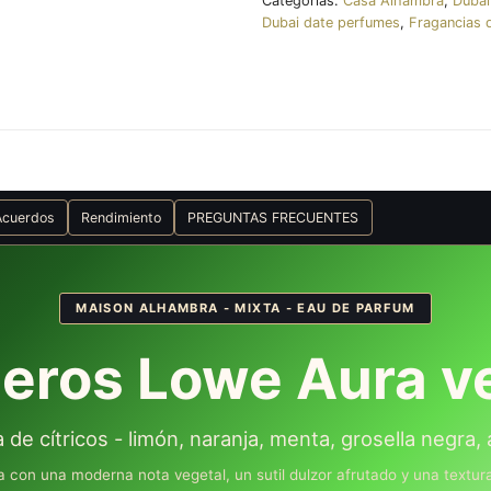
Categorías:
Casa Alhambra
,
Dubai
Dubai date perfumes
,
Fragancias 
Acuerdos
Rendimiento
PREGUNTAS FRECUENTES
MAISON ALHAMBRA - MIXTA - EAU DE PARFUM
eros Lowe Aura v
de cítricos - limón, naranja, menta, grosella negra, 
sa con una moderna nota vegetal, un sutil dulzor afrutado y una textu