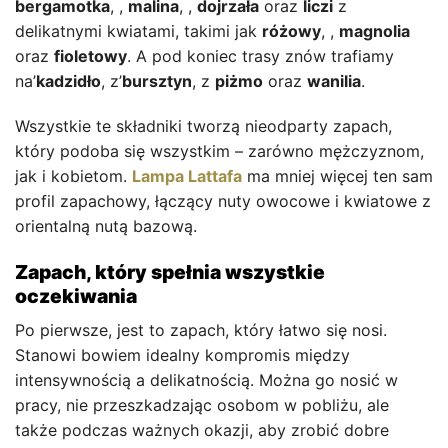
bergamotka
, ,
malina
, ,
dojrzała
oraz
liczi
z
delikatnymi kwiatami, takimi jak
różowy
, ,
magnolia
oraz
fioletowy
. A pod koniec trasy znów trafiamy
na’
kadzidło
, z’
bursztyn
, z
piżmo
oraz
wanilia
.
Wszystkie te składniki tworzą nieodparty zapach,
który podoba się wszystkim – zarówno mężczyznom,
jak i kobietom.
Lampa Lattafa
ma mniej więcej ten sam
profil zapachowy, łączący nuty owocowe i kwiatowe z
orientalną nutą bazową.
Zapach, który spełnia wszystkie
oczekiwania
Po pierwsze, jest to zapach, który łatwo się nosi.
Stanowi bowiem idealny kompromis między
intensywnością a delikatnością. Można go nosić w
pracy, nie przeszkadzając osobom w pobliżu, ale
także podczas ważnych okazji, aby zrobić dobre