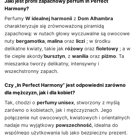
Jaki jest profil zapachowy perfum In Perfect
Harmony?
Perfumy
W idealnej harmonii
z
Dom Alhambra
charakteryzuje się zrównoważoną piramidą
zapachową: w nutach głowy wyczuwalne są owocowe
nuty
bergamotka
,
malina
oraz
liczi
; w środku
delikatne kwiaty, takie jak
różowy
oraz
fioletowy
; a w
tle ciepłe akordy’
bursztyn
, z
wanilia
oraz
piżmo
. Ta
mieszanka tworzy delikatny, intensywny i
wszechstronny zapach.
Czy „In Perfect Harmony” jest odpowiedni zarówno
dla mężczyzn, jak i dla kobiet?
Tak, chodzi o
perfumy unisex
, stworzony z myślą
zarówno o kobietach, jak i mężczyznach. Jego
połączenie nut owocowych, kwiatowych i orientalnych
nadaje mu wyjątkowy
powszechność
, idealna do
wspólnego użytkowania lub jako bezpieczny prezent.