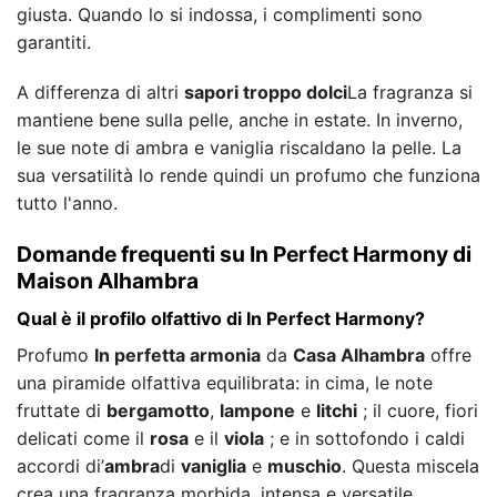
giusta. Quando lo si indossa, i complimenti sono
garantiti.
A differenza di altri
sapori troppo dolci
La fragranza si
mantiene bene sulla pelle, anche in estate. In inverno,
le sue note di ambra e vaniglia riscaldano la pelle. La
sua versatilità lo rende quindi un profumo che funziona
tutto l'anno.
Domande frequenti su In Perfect Harmony di
Maison Alhambra
Qual è il profilo olfattivo di In Perfect Harmony?
Profumo
In perfetta armonia
da
Casa Alhambra
offre
una piramide olfattiva equilibrata: in cima, le note
fruttate di
bergamotto
,
lampone
e
litchi
; il cuore, fiori
delicati come il
rosa
e il
viola
; e in sottofondo i caldi
accordi di’
ambra
di
vaniglia
e
muschio
. Questa miscela
crea una fragranza morbida, intensa e versatile.