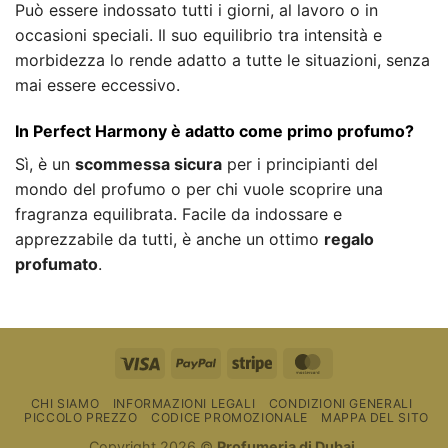
Può essere indossato tutti i giorni, al lavoro o in
occasioni speciali. Il suo equilibrio tra intensità e
morbidezza lo rende adatto a tutte le situazioni, senza
mai essere eccessivo.
In Perfect Harmony è adatto come primo profumo?
Sì, è un
scommessa sicura
per i principianti del
mondo del profumo o per chi vuole scoprire una
fragranza equilibrata. Facile da indossare e
apprezzabile da tutti, è anche un ottimo
regalo
profumato
.
Visto
PayPal
Striscia
MasterCard
CHI SIAMO
INFORMAZIONI LEGALI
CONDIZIONI GENERALI
PICCOLO PREZZO
CODICE PROMOZIONALE
MAPPA DEL SITO
Copyright 2026 ©
Profumeria di Dubai
.