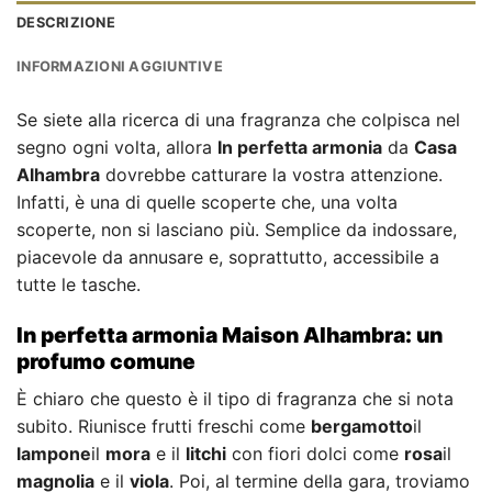
DESCRIZIONE
INFORMAZIONI AGGIUNTIVE
Se siete alla ricerca di una fragranza che colpisca nel
segno ogni volta, allora
In perfetta armonia
da
Casa
Alhambra
dovrebbe catturare la vostra attenzione.
Infatti, è una di quelle scoperte che, una volta
scoperte, non si lasciano più. Semplice da indossare,
piacevole da annusare e, soprattutto, accessibile a
tutte le tasche.
In perfetta armonia Maison Alhambra: un
profumo comune
È chiaro che questo è il tipo di fragranza che si nota
subito. Riunisce frutti freschi come
bergamotto
il
lampone
il
mora
e il
litchi
con fiori dolci come
rosa
il
magnolia
e il
viola
. Poi, al termine della gara, troviamo