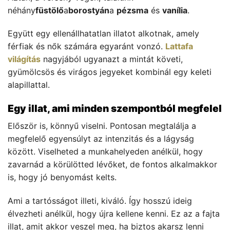
néhány
füstölő
a
borostyán
a
pézsma
és
vanília
.
Együtt egy ellenállhatatlan illatot alkotnak, amely
férfiak és nők számára egyaránt vonzó.
Lattafa
világítás
nagyjából ugyanazt a mintát követi,
gyümölcsös és virágos jegyeket kombinál egy keleti
alapillattal.
Egy illat, ami minden szempontból megfelel
Először is, könnyű viselni. Pontosan megtalálja a
megfelelő egyensúlyt az intenzitás és a lágyság
között. Viselheted a munkahelyeden anélkül, hogy
zavarnád a körülötted lévőket, de fontos alkalmakkor
is, hogy jó benyomást kelts.
Ami a tartósságot illeti, kiváló. Így hosszú ideig
élvezheti anélkül, hogy újra kellene kenni. Ez az a fajta
illat, amit akkor veszel meg, ha biztos akarsz lenni