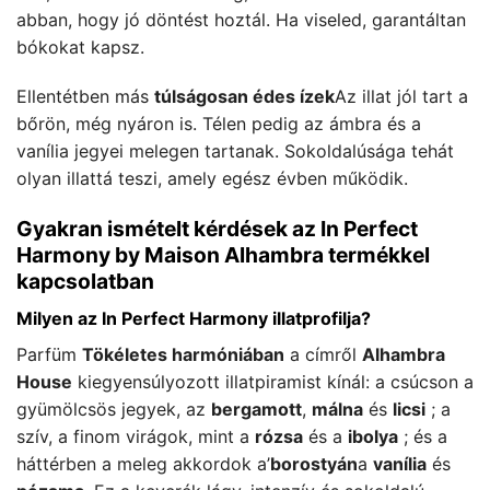
abban, hogy jó döntést hoztál. Ha viseled, garantáltan
bókokat kapsz.
Ellentétben más
túlságosan édes ízek
Az illat jól tart a
bőrön, még nyáron is. Télen pedig az ámbra és a
vanília jegyei melegen tartanak. Sokoldalúsága tehát
olyan illattá teszi, amely egész évben működik.
Gyakran ismételt kérdések az In Perfect
Harmony by Maison Alhambra termékkel
kapcsolatban
Milyen az In Perfect Harmony illatprofilja?
Parfüm
Tökéletes harmóniában
a címről
Alhambra
House
kiegyensúlyozott illatpiramist kínál: a csúcson a
gyümölcsös jegyek, az
bergamott
,
málna
és
licsi
; a
szív, a finom virágok, mint a
rózsa
és a
ibolya
; és a
háttérben a meleg akkordok a’
borostyán
a
vanília
és