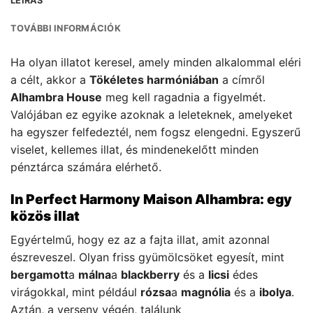
LEÍRÁS
TOVÁBBI INFORMÁCIÓK
Ha olyan illatot keresel, amely minden alkalommal eléri
a célt, akkor a
Tökéletes harmóniában
a címről
Alhambra House
meg kell ragadnia a figyelmét.
Valójában ez egyike azoknak a leleteknek, amelyeket
ha egyszer felfedeztél, nem fogsz elengedni. Egyszerű
viselet, kellemes illat, és mindenekelőtt minden
pénztárca számára elérhető.
In Perfect Harmony Maison Alhambra: egy
közös illat
Egyértelmű, hogy ez az a fajta illat, amit azonnal
észreveszel. Olyan friss gyümölcsöket egyesít, mint
bergamott
a
málna
a
blackberry
és a
licsi
édes
virágokkal, mint például
rózsa
a
magnólia
és a
ibolya
.
Aztán, a verseny végén, találunk