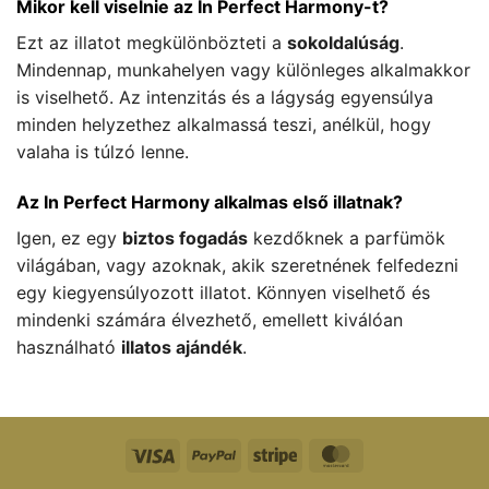
Mikor kell viselnie az In Perfect Harmony-t?
Ezt az illatot megkülönbözteti a
sokoldalúság
.
Mindennap, munkahelyen vagy különleges alkalmakkor
is viselhető. Az intenzitás és a lágyság egyensúlya
minden helyzethez alkalmassá teszi, anélkül, hogy
valaha is túlzó lenne.
Az In Perfect Harmony alkalmas első illatnak?
Igen, ez egy
biztos fogadás
kezdőknek a parfümök
világában, vagy azoknak, akik szeretnének felfedezni
egy kiegyensúlyozott illatot. Könnyen viselhető és
mindenki számára élvezhető, emellett kiválóan
használható
illatos ajándék
.
Vízum
PayPal
Csíkos
MasterCard