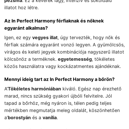
pézsma
. Ez a keverék lágy, intenzív és sokoldalú
illatot hoz létre.
Az In Perfect Harmony férfiaknak és nőknek
egyaránt alkalmas?
Igen, ez egy
vegyes illat
, úgy tervezték, hogy nők és
férfiak számára egyaránt vonzó legyen. A gyümölcsös,
virágos és keleti jegyek kombinációja nagyszerű illatot
kölcsönöz a terméknek.
egyetemesség
, tökéletes
közös használatra vagy kockázatmentes ajándéknak.
Mennyi ideig tart az In Perfect Harmony a bőrön?
A’
Tökéletes harmóniában
kiváló. Egész nap érezhető
marad, nincs szükség gyakori újbóli felvitelre. Jól
tapad a bőrhöz, még nyáron is, télen pedig teljes
mértékben megmutatja meleg oldalát, köszönhetően
a’
borostyán
és a
vanília
.