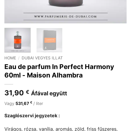
HOME
/
DUBAI VEGYES ILLAT
Eau de parfum In Perfect Harmony
60ml - Maison Alhambra
31,90
€
Áfával együtt
€
Vagy
531,67
/ liter
Szaglószervi jegyzetek :
Virágos, rózsa, vanília, aromás, zöld, friss fűszeres,