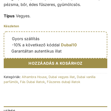
pézsma, bőr, édes fűszeres, gyümölcsös.
Típus
Vegyes.
Készleten
🔥
Gyors szállítás
🎁
-10% a következő kóddal
Dubai10
✅
Garantáltan autentikus illat
HOZZÁADÁS A KOSÁRHOZ
Kategóriák:
Alhambra House
,
Dubai vegyes illat
,
Dubai vanília
parfümök
,
Fás Dubai illatok
,
Fűszeres dubaji illatok