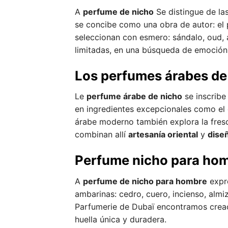
A
perfume de nicho
Se distingue de las
se concibe como una obra de autor: el p
seleccionan con esmero: sándalo, oud, 
limitadas, en una búsqueda de emoción 
Los perfumes árabes de n
Le
perfume árabe de nicho
se inscribe
en ingredientes excepcionales como el o
árabe moderno también explora la frescu
combinan allí
artesanía oriental
y
dise
Perfume nicho para homb
A
perfume de nicho para hombre
expre
ambarinas: cedro, cuero, incienso, almiz
Parfumerie de Dubaï encontramos creac
huella única y duradera.