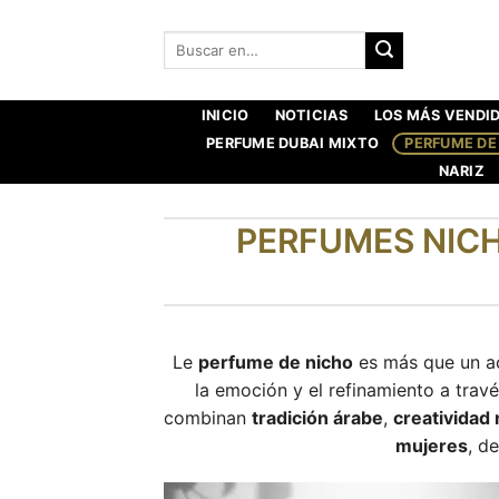
Saltar
al
Buscar:
contenido
INICIO
NOTICIAS
LOS MÁS VENDI
PERFUME DUBAI MIXTO
PERFUME DE
NARIZ
PERFUMES NICH
Le
perfume de nicho
es más que un acc
la emoción y el refinamiento a tra
combinan
tradición árabe
,
creatividad
mujeres
, d