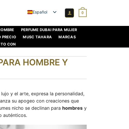
Español
0
 HOMBRE
PERFUME DUBAI PARA MUJER
O PRECIO
MUSC TAHARA
MARCAS
CTO CON
 PARA HOMBRE Y
lujo y el arte, expresa la personalidad,
lcanza su apogeo con creaciones que
fumes nicho se declinan para
hombres
y
 auténticos.