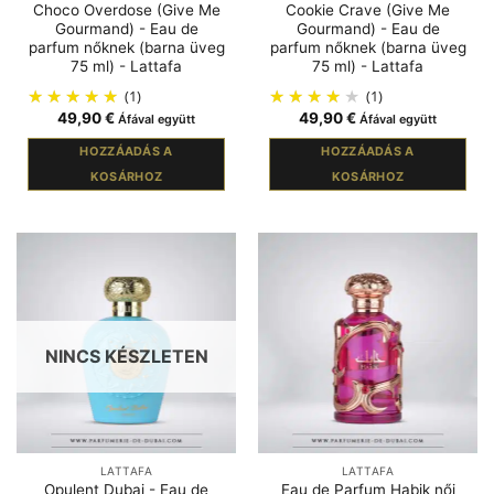
Choco Overdose (Give Me
Cookie Crave (Give Me
Gourmand) - Eau de
Gourmand) - Eau de
parfum nőknek (barna üveg
parfum nőknek (barna üveg
75 ml) - Lattafa
75 ml) - Lattafa
(1)
(1)
49,90
€
49,90
€
Áfával együtt
Áfával együtt
HOZZÁADÁS A
HOZZÁADÁS A
KOSÁRHOZ
KOSÁRHOZ
NINCS KÉSZLETEN
LATTAFA
LATTAFA
Opulent Dubai - Eau de
Eau de Parfum Habik női