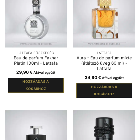
LATTAFA BÜSZKESÉG
LATTAFA
Eau de parfum Fakhar
Aura - Eau de parfum mixte
Platin 100ml - Lattafa
(átlátszó üveg 60 ml) -
Lattafa
29,90
€
Áfával együtt
34,90
€
Áfával együtt
HOZZÁADÁS A
HOZZÁADÁS A
KOSÁRHOZ
KOSÁRHOZ