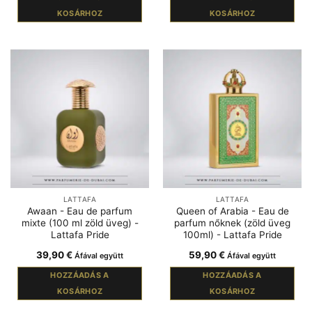
KOSÁRHOZ
KOSÁRHOZ
LATTAFA
LATTAFA
Awaan - Eau de parfum
Queen of Arabia - Eau de
mixte (100 ml zöld üveg) -
parfum nőknek (zöld üveg
Lattafa Pride
100ml) - Lattafa Pride
39,90
€
59,90
€
Áfával együtt
Áfával együtt
HOZZÁADÁS A
HOZZÁADÁS A
KOSÁRHOZ
KOSÁRHOZ