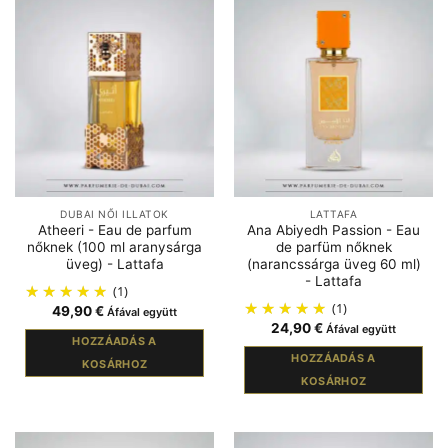
DUBAI NŐI ILLATOK
LATTAFA
Atheeri - Eau de parfum
Ana Abiyedh Passion - Eau
nőknek (100 ml aranysárga
de parfüm nőknek
üveg) - Lattafa
(narancssárga üveg 60 ml)
- Lattafa
(1)
(1)
49,90
€
Áfával együtt
24,90
€
Áfával együtt
HOZZÁADÁS A
HOZZÁADÁS A
KOSÁRHOZ
KOSÁRHOZ