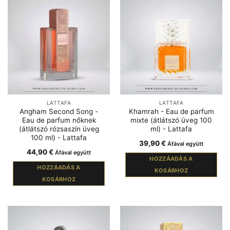
LATTAFA
LATTAFA
Angham Second Song -
Khamrah - Eau de parfum
Eau de parfum nőknek
mixte (átlátszó üveg 100
(átlátszó rózsaszín üveg
ml) - Lattafa
100 ml) - Lattafa
39,90
€
Áfával együtt
44,90
€
Áfával együtt
HOZZÁADÁS A
HOZZÁADÁS A
KOSÁRHOZ
KOSÁRHOZ