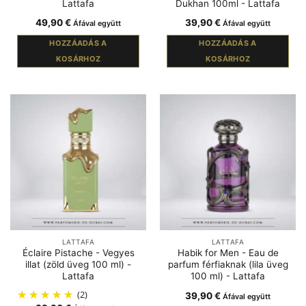
Lattafa
Dukhan 100ml - Lattafa
49,90
€
39,90
€
Áfával együtt
Áfával együtt
HOZZÁADÁS A
HOZZÁADÁS A
KOSÁRHOZ
KOSÁRHOZ
LATTAFA
LATTAFA
Éclaire Pistache - Vegyes
Habik for Men - Eau de
illat (zöld üveg 100 ml) -
parfum férfiaknak (lila üveg
Lattafa
100 ml) - Lattafa
(2)
39,90
€
Áfával együtt