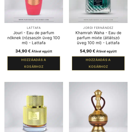
LATTAFA
JORDI FERNÁNDEZ
Jouri - Eau de parfum
Khamrah Waha - Eau de
nőknek (rózsaszín üveg 100
parfum mixte (átlátszó
ml) - Lattafa
üveg 100 ml) - Lattafa
34,90
€
54,90
€
Áfával együtt
Áfával együtt
HOZZÁADÁS A
HOZZÁADÁS A
KOSÁRHOZ
KOSÁRHOZ