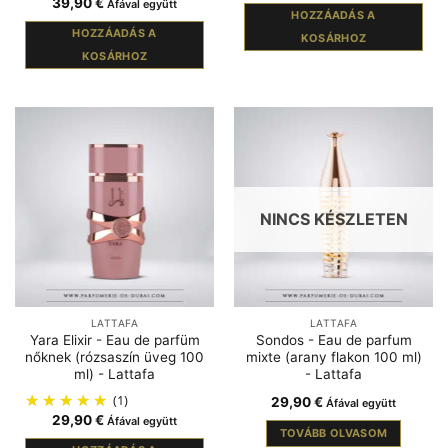
39,90
€
Áfával együtt
HOZZÁADÁS A
HOZZÁADÁS A
KOSÁRHOZ
KOSÁRHOZ
NINCS KÉSZLETEN
LATTAFA
LATTAFA
Yara Elixir - Eau de parfüm
Sondos - Eau de parfum
nőknek (rózsaszín üveg 100
mixte (arany flakon 100 ml)
ml) - Lattafa
- Lattafa
(1)
29,90
€
Áfával együtt
29,90
€
Áfával együtt
TOVÁBB OLVASOM