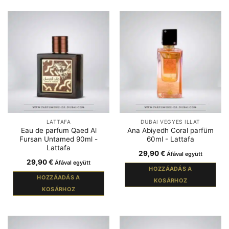
LATTAFA
DUBAI VEGYES ILLAT
Eau de parfum Qaed Al
Ana Abiyedh Coral parfüm
Fursan Untamed 90ml -
60ml - Lattafa
Lattafa
29,90
€
Áfával együtt
29,90
€
Áfával együtt
HOZZÁADÁS A
HOZZÁADÁS A
KOSÁRHOZ
KOSÁRHOZ