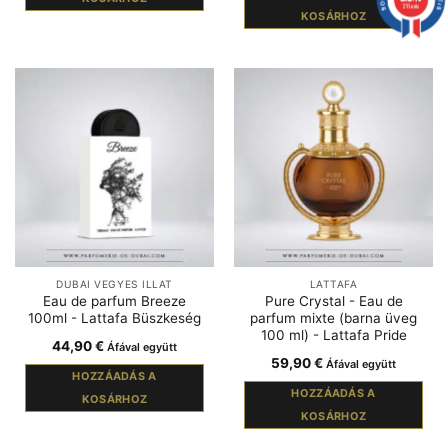
211 avis
KOSÁRHOZ
DUBAI VEGYES ILLAT
LATTAFA
Eau de parfum Breeze
Pure Crystal - Eau de
100ml - Lattafa Büszkeség
parfum mixte (barna üveg
100 ml) - Lattafa Pride
44,90
€
Áfával együtt
59,90
€
Áfával együtt
HOZZÁADÁS A
HOZZÁADÁS A
KOSÁRHOZ
KOSÁRHOZ