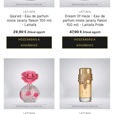
LATTAFA
LATTAFA
Qaa'ed - Eau de parfum
Dream Of Haze - Eau de
mixte (arany flakon 100 ml)
parfum mixte (arany flakon
- Lattafa
100 ml) - Lattafa Pride
29,90
€
47,90
€
Áfával együtt
Áfával együtt
HOZZÁADÁS A
HOZZÁADÁS A
KOSÁRHOZ
KOSÁRHOZ
LATTAFA
LATTAFA