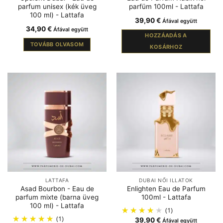
parfum unisex (kék üveg
parfüm 100ml - Lattafa
100 ml) - Lattafa
39,90
€
Áfával együtt
34,90
€
Áfával együtt
HOZZÁADÁS A
TOVÁBB OLVASOM
KOSÁRHOZ
LATTAFA
DUBAI NŐI ILLATOK
Asad Bourbon - Eau de
Enlighten Eau de Parfum
parfum mixte (barna üveg
100ml - Lattafa
100 ml) - Lattafa
(1)
(1)
39,90
€
Áfával együtt