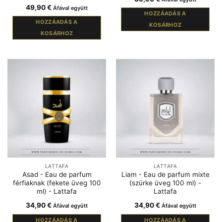
49,90
€
Áfával együtt
HOZZÁADÁS A
HOZZÁADÁS A
KOSÁRHOZ
KOSÁRHOZ
LATTAFA
LATTAFA
Asad - Eau de parfum
Liam - Eau de parfum mixte
férfiaknak (fekete üveg 100
(szürke üveg 100 ml) -
ml) - Lattafa
Lattafa
34,90
€
34,90
€
Áfával együtt
Áfával együtt
HOZZÁADÁS A
HOZZÁADÁS A