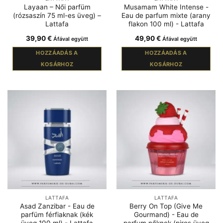
Layaan – Női parfüm
Musamam White Intense -
(rózsaszín 75 ml-es üveg) –
Eau de parfum mixte (arany
Lattafa
flakon 100 ml) - Lattafa
39,90
€
49,90
€
Áfával együtt
Áfával együtt
HOZZÁADÁS A
HOZZÁADÁS A
KOSÁRHOZ
KOSÁRHOZ
LATTAFA
LATTAFA
Asad Zanzibar - Eau de
Berry On Top (Give Me
parfüm férfiaknak (kék
Gourmand) - Eau de
üveg 100 ml) - Lattafa
parfum nőknek (piros üveg