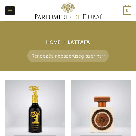
Ugrás
a
0
tartalomra
HOME
/
LATTAFA