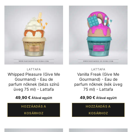
LATTAFA
LATTAFA
Whipped Pleasure (Give Me
Vanilla Freak (Give Me
Gourmand) - Eau de
Gourmand) - Eau de
parfum nőknek (bézs színű
parfum nőknek (kék üveg
üveg 75 ml) - Lattafa
75 ml) - Lattafa
49,90
€
49,90
€
Áfával együtt
Áfával együtt
HOZZÁADÁS A
HOZZÁADÁS A
KOSÁRHOZ
KOSÁRHOZ