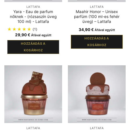
LATTAFA
LATTAFA
Yara - Eau de parfum
Maahir Honor – Unisex
nőknek - (rózsaszín üveg
parfüm (100 ml-es fehér
100 ml) - Lattafa
üveg) – Lattafa
(1)
34,90
€
Áfával együtt
29,90
€
Áfával együtt
HOZZÁADÁS A
HOZZÁADÁS A
KOSÁRHOZ
KOSÁRHOZ
LATTAFA
LATTAFA