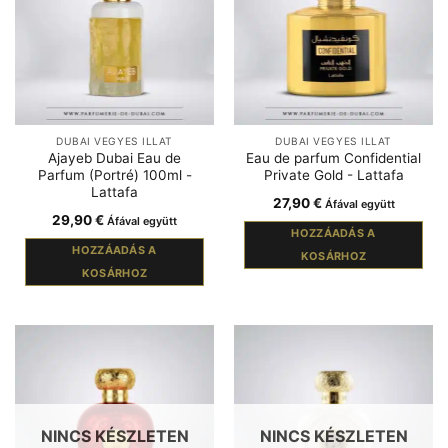
DUBAI VEGYES ILLAT
DUBAI VEGYES ILLAT
Ajayeb Dubai Eau de
Eau de parfum Confidential
Parfum (Portré) 100ml -
Private Gold - Lattafa
Lattafa
27,90
€
Áfával együtt
29,90
€
Áfával együtt
HOZZÁADÁS A
HOZZÁADÁS A
KOSÁRHOZ
KOSÁRHOZ
NINCS KÉSZLETEN
NINCS KÉSZLETEN