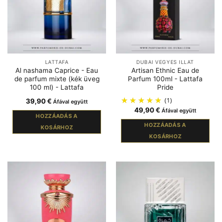
LATTAFA
DUBAI VEGYES ILLAT
Al nashama Caprice - Eau
Artisan Ethnic Eau de
de parfum mixte (kék üveg
Parfum 100ml - Lattafa
100 ml) - Lattafa
Pride
(1)
39,90
€
Áfával együtt
49,90
€
Áfával együtt
HOZZÁADÁS A
HOZZÁADÁS A
KOSÁRHOZ
KOSÁRHOZ