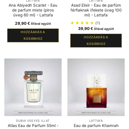
LATTAFA
LATTAFA
Ana Abiyedh Scarlet - Eau
Asad Elixir - Eau de parfüm
de parfum mixte (piros
férfiaknak (fekete üveg 100
üveg 60 ml) - Lattafa
ml) - Lattafa
(1)
29,90
€
Áfával együtt
39,90
€
Áfával együtt
HOZZÁADÁS A
HOZZÁADÁS A
KOSÁRHOZ
KOSÁRHOZ
DUBAI VEGYES ILLAT
LATTAFA
Atlas Eau de Parfum 55ml -
Eau de parfum Khamrah