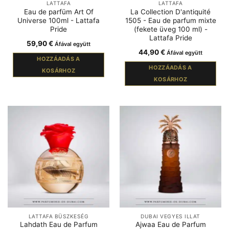
LATTAFA
LATTAFA
Eau de parfüm Art Of
La Collection D'antiquité
Universe 100ml - Lattafa
1505 - Eau de parfum mixte
Pride
(fekete üveg 100 ml) -
Lattafa Pride
59,90
€
Áfával együtt
44,90
€
Áfával együtt
HOZZÁADÁS A
HOZZÁADÁS A
KOSÁRHOZ
KOSÁRHOZ
LATTAFA BÜSZKESÉG
DUBAI VEGYES ILLAT
Lahdath Eau de Parfum
Ajwaa Eau de Parfum