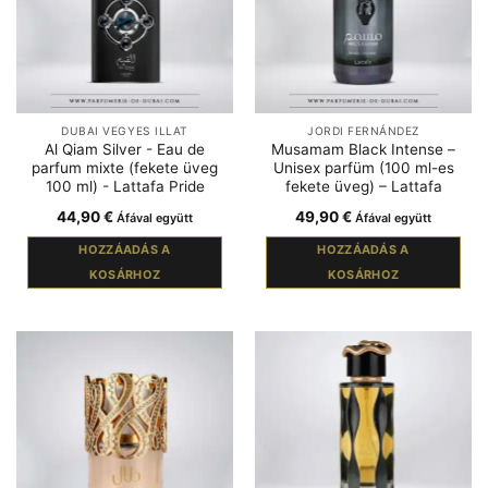
DUBAI VEGYES ILLAT
JORDI FERNÁNDEZ
Al Qiam Silver - Eau de
Musamam Black Intense –
parfum mixte (fekete üveg
Unisex parfüm (100 ml-es
100 ml) - Lattafa Pride
fekete üveg) – Lattafa
44,90
€
49,90
€
Áfával együtt
Áfával együtt
HOZZÁADÁS A
HOZZÁADÁS A
KOSÁRHOZ
KOSÁRHOZ