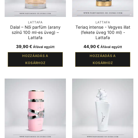
LATTAFA
LATTAFA
Dalal – Női parfüm (arany
Teriaq intense - Vegyes illat
színű 100 ml-es üveg) –
(fekete üveg 100 ml) -
Lattafa
Lattafa
39,90
€
44,90
€
Áfával együtt
Áfával együtt
HOZZÁADÁS A
HOZZÁADÁS A
KOSÁRHOZ
KOSÁRHOZ