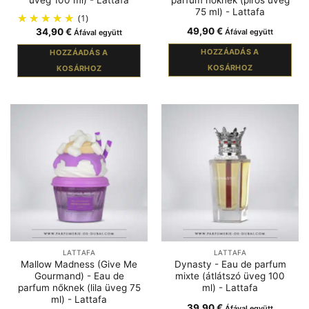
75 ml) - Lattafa
(1)
49,90
€
34,90
€
Áfával együtt
Áfával együtt
HOZZÁADÁS A
HOZZÁADÁS A
KOSÁRHOZ
KOSÁRHOZ
LATTAFA
LATTAFA
Mallow Madness (Give Me
Dynasty - Eau de parfum
Gourmand) - Eau de
mixte (átlátszó üveg 100
parfum nőknek (lila üveg 75
ml) - Lattafa
ml) - Lattafa
39,90
€
Áfával együtt