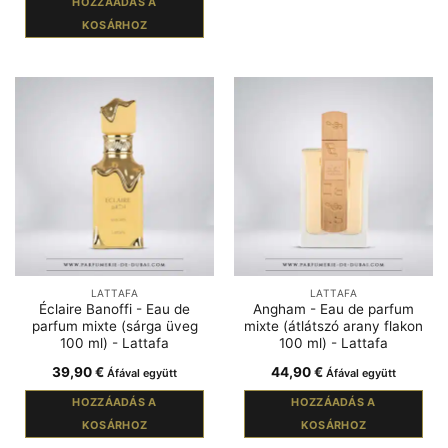
HOZZÁADÁS A
KOSÁRHOZ
LATTAFA
LATTAFA
Éclaire Banoffi - Eau de
Angham - Eau de parfum
parfum mixte (sárga üveg
mixte (átlátszó arany flakon
100 ml) - Lattafa
100 ml) - Lattafa
39,90
€
44,90
€
Áfával együtt
Áfával együtt
HOZZÁADÁS A
HOZZÁADÁS A
KOSÁRHOZ
KOSÁRHOZ