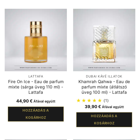
LATTAFA
DUBAI KÁVÉ ILLATOK
Fire On Ice - Eau de parfum
Khamrah Qahwa - Eau de
mixte (sárga üveg 110 ml) -
parfum mixte (átlátszó
Lattafa
üveg 100 ml) - Lattafa
(1)
44,90
€
Áfával együtt
39,90
€
Áfával együtt
HOZZÁADÁS A
HOZZÁADÁS A
KOSÁRHOZ
KOSÁRHOZ