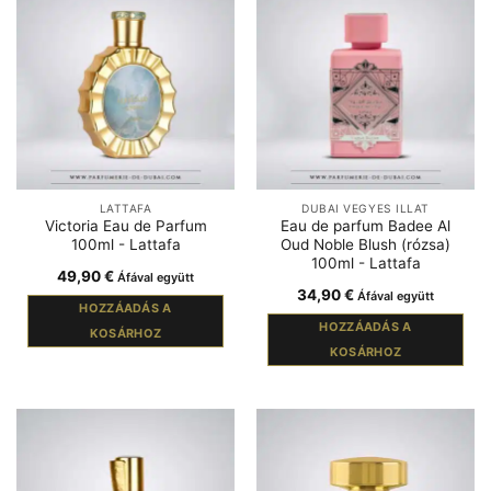
LATTAFA
DUBAI VEGYES ILLAT
Victoria Eau de Parfum
Eau de parfum Badee Al
100ml - Lattafa
Oud Noble Blush (rózsa)
100ml - Lattafa
49,90
€
Áfával együtt
34,90
€
Áfával együtt
HOZZÁADÁS A
HOZZÁADÁS A
KOSÁRHOZ
KOSÁRHOZ