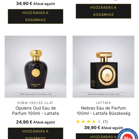
34,90
€
Áfával együtt
HOZZÁADÁS A
HOZZÁADÁS A
KOSÁRHOZ
KOSÁRHOZ
DUBAI VEGYES ILLAT
LATTAFA
Opulens Oud Eau de
Nebras Eau de Parfum
Parfum 100ml - Lattafa
100ml - Lattafa Büszkeség
(1)
24,90
€
Áfával együtt
39,90
€
Áfával együtt
HOZZÁADÁS A
HOZZÁADÁS A
9.6
KOSÁRHOZ
/10