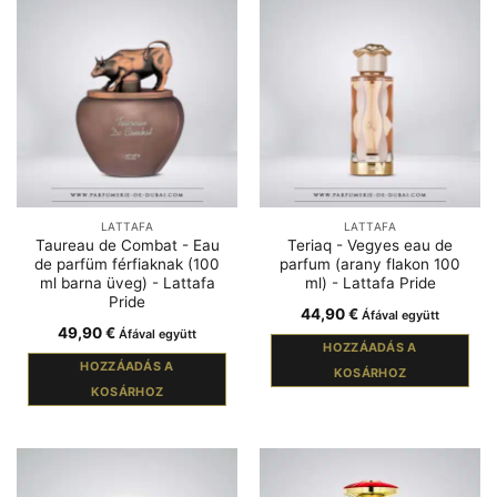
LATTAFA
LATTAFA
Taureau de Combat - Eau
Teriaq - Vegyes eau de
de parfüm férfiaknak (100
parfum (arany flakon 100
ml barna üveg) - Lattafa
ml) - Lattafa Pride
Pride
44,90
€
Áfával együtt
49,90
€
Áfával együtt
HOZZÁADÁS A
HOZZÁADÁS A
KOSÁRHOZ
KOSÁRHOZ