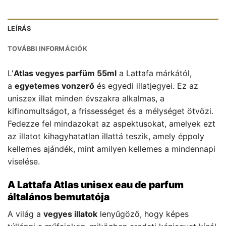
LEÍRÁS
TOVÁBBI INFORMÁCIÓK
L'
Atlas vegyes parfüm 55ml
a Lattafa márkától,
a
egyetemes vonzerő
és egyedi illatjegyei. Ez az
uniszex illat minden évszakra alkalmas, a
kifinomultságot, a frissességet és a mélységet ötvözi.
Fedezze fel mindazokat az aspektusokat, amelyek ezt
az illatot kihagyhatatlan illattá teszik, amely éppoly
kellemes ajándék, mint amilyen kellemes a mindennapi
viselése.
A Lattafa Atlas unisex eau de parfum
általános bemutatója
A világ a
vegyes illatok
lenyűgöző, hogy képes