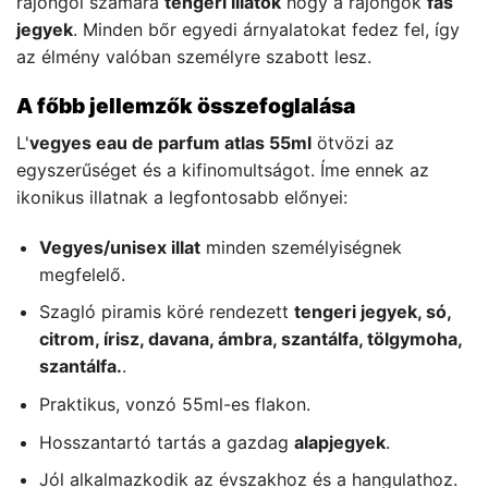
rajongói számára
tengeri illatok
hogy a rajongók
fás
jegyek
. Minden bőr egyedi árnyalatokat fedez fel, így
az élmény valóban személyre szabott lesz.
A főbb jellemzők összefoglalása
L'
vegyes eau de parfum atlas 55ml
ötvözi az
egyszerűséget és a kifinomultságot. Íme ennek az
ikonikus illatnak a legfontosabb előnyei:
Vegyes/unisex illat
minden személyiségnek
megfelelő.
Szagló piramis köré rendezett
tengeri jegyek, só,
citrom, írisz, davana, ámbra, szantálfa, tölgymoha,
szantálfa.
.
Praktikus, vonzó 55ml-es flakon.
Hosszantartó tartás a gazdag
alapjegyek
.
Jól alkalmazkodik az évszakhoz és a hangulathoz.