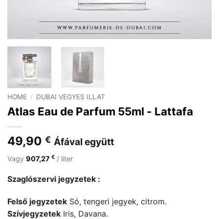
HOME
/
DUBAI VEGYES ILLAT
Atlas Eau de Parfum 55ml - Lattafa
49,90
€
Áfával együtt
€
Vagy
907,27
/ liter
Szaglószervi jegyzetek :
Felső jegyzetek
Só, tengeri jegyek, citrom.
Szívjegyzetek
Iris, Davana.