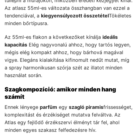
túllépni a műfajokon, miközben eredeti kézjegyet kínál.
Az atlasz 55ml-es változata összhangban van ezzel a
tendenciával, a
kiegyensúlyozott összetétel
Tökéletes
minden bőrtípusra.
Az 55ml-es flakon a következőket kínálja
ideális
kapacitás
Elég nagyvonalú ahhoz, hogy tartós legyen,
mégis elég kompakt ahhoz, hogy bárhová magával
vigye. Elegáns kialakítása kifinomult nedűt mutat, míg
a spray harmonikusan szórja szét az illatot minden
használat során.
Szagkompozíció: amikor minden hang
számít
Ennek lényege
parfüm
egy
szagló piramis
frissességet,
komplexitást és érzékiséget mutatva felváltva. Az
Atlas egy fejlődő érzékszervi élményt tár fel, ahol
minden egyes szakasz felfedezésre hív.