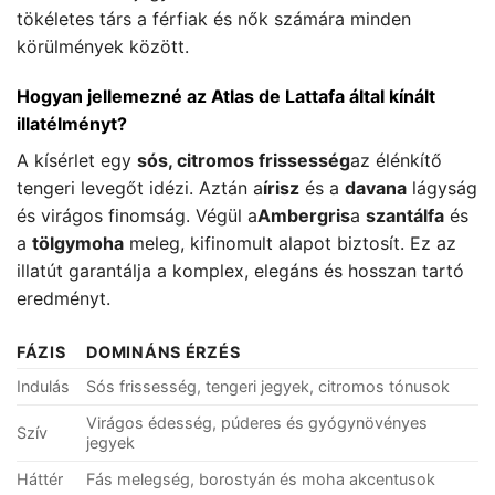
tökéletes társ a férfiak és nők számára minden
körülmények között.
Hogyan jellemezné az Atlas de Lattafa által kínált
illatélményt?
A kísérlet egy
sós, citromos frissesség
az élénkítő
tengeri levegőt idézi. Aztán a
írisz
és a
davana
lágyság
és virágos finomság. Végül a
Ambergris
a
szantálfa
és
a
tölgymoha
meleg, kifinomult alapot biztosít. Ez az
illatút garantálja a komplex, elegáns és hosszan tartó
eredményt.
FÁZIS
DOMINÁNS ÉRZÉS
Indulás
Sós frissesség, tengeri jegyek, citromos tónusok
Virágos édesség, púderes és gyógynövényes
Szív
jegyek
Háttér
Fás melegség, borostyán és moha akcentusok