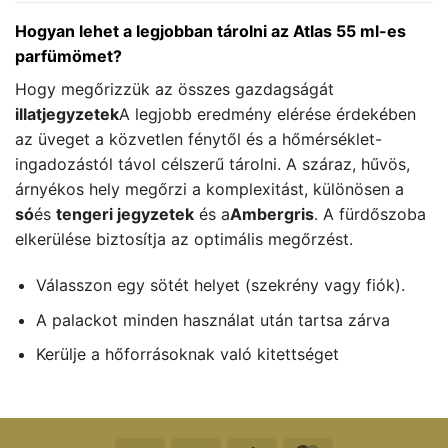
Hogyan lehet a legjobban tárolni az Atlas 55 ml-es
parfümömet?
Hogy megőrizzük az összes gazdagságát
illatjegyzetek
A legjobb eredmény elérése érdekében
az üveget a közvetlen fénytől és a hőmérséklet-
ingadozástól távol célszerű tárolni. A száraz, hűvös,
árnyékos hely megőrzi a komplexitást, különösen a
só
és
tengeri jegyzetek
és a
Ambergris
. A fürdőszoba
elkerülése biztosítja az optimális megőrzést.
Válasszon egy sötét helyet (szekrény vagy fiók).
A palackot minden használat után tartsa zárva
Kerülje a hőforrásoknak való kitettséget