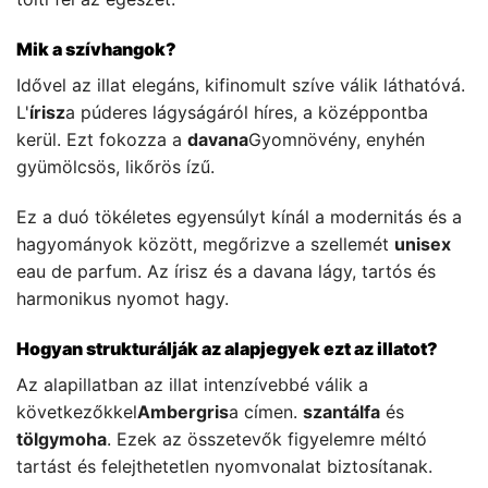
Mik a szívhangok?
Idővel az illat elegáns, kifinomult szíve válik láthatóvá.
L'
írisz
a púderes lágyságáról híres, a középpontba
kerül. Ezt fokozza a
davana
Gyomnövény, enyhén
gyümölcsös, likőrös ízű.
Ez a duó tökéletes egyensúlyt kínál a modernitás és a
hagyományok között, megőrizve a szellemét
unisex
eau de parfum. Az írisz és a davana lágy, tartós és
harmonikus nyomot hagy.
Hogyan strukturálják az alapjegyek ezt az illatot?
Az alapillatban az illat intenzívebbé válik a
következőkkel
Ambergris
a címen.
szantálfa
és
tölgymoha
. Ezek az összetevők figyelemre méltó
tartást és felejthetetlen nyomvonalat biztosítanak.