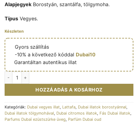
Alapjegyek
Borostyán, szantálfa, tölgymoha.
Típus
Vegyes.
Készleten
🔥
Gyors szállítás
🎁
-10% a következő kóddal
Dubai10
✅
Garantáltan autentikus illat
Eau de parfum Atlas 55ml - Lattafa mennyiség
HOZZÁADÁS A KOSÁRHOZ
Kategóriák:
Dubai vegyes illat
,
Lattafa
,
Dubai illatok borostyánnal
,
Dubai illatok tölgymohával
,
Dubai citromos illatok
,
Fás Dubai illatok
,
Parfums Dubaï ezüstszürke üveg
,
Parfüm Dubai oud