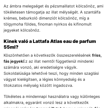
Az ámbra melegséget és pézsmaillatot kölcsönöz, ami
tökéletesen támogatja az illat mélységét. A szantálfa
krémes, beburkoló dimenziót kölcsönöz, míg a
tölgymoha földes, finoman nyirkos és kifinomult
jegyeket kölcsönöz.
Kinek való a Lattafa Atlas eau de parfum
55ml?
Köszönhetően a következők összeszerelésének
friss,
fás jegyek
Ez az illat nemtől függetlenül mindenki
számára vonzó, aki eredetiségre vágyik.
Sokoldalúsága lehetővé teszi, hogy minden szaglási
vágyat kielégítsen, a légies könnyedség és a
titokzatos mélység között ingadozva.
Tökéletes a mindennapi használatra vagy különleges
alkalmakra, egyaránt vonzó lesz a következők