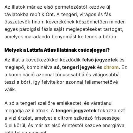
Az illatok már az első permetezéstől kezdve új
távlatokba repítik Önt. A tengeri, virágos és fás
összetevők finom keverékének köszönhetően minden
egyes párolgási fázis saját meglepetéseket tartogat,
amelyek maradandó benyomást keltenek a bőrön.
Melyek a Lattafa Atlas illatának csúcsjegyei?
Az illat a következőkkel kezdődik
felső jegyzetek
és
meglepő, kombinálva
só, tengeri jegyek
és
citrom
. Ez
a kombináció azonnal tónusosabbá és világosabbá
teszi a bőrt, így felvitelkor azonnal felismerhetővé
válik.
A só a tengeri szellőre emlékeztet, és váratlanul
megadja az illatnak. A
tengeri jegyzetek
fokozza ezt
a vízi érzést, amelyet a citrom szikrázó frissessége
ölel körül, és már az első érintéstől kezdve energiával
tölti fel az egészet.