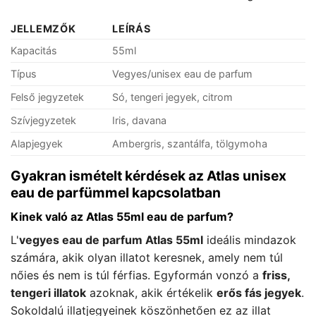
JELLEMZŐK
LEÍRÁS
Kapacitás
55ml
Típus
Vegyes/unisex eau de parfum
Felső jegyzetek
Só, tengeri jegyek, citrom
Szívjegyzetek
Iris, davana
Alapjegyek
Ambergris, szantálfa, tölgymoha
Gyakran ismételt kérdések az Atlas unisex
eau de parfümmel kapcsolatban
Kinek való az Atlas 55ml eau de parfum?
L'
vegyes eau de parfum Atlas 55ml
ideális mindazok
számára, akik olyan illatot keresnek, amely nem túl
nőies és nem is túl férfias. Egyformán vonzó a
friss,
tengeri illatok
azoknak, akik értékelik
erős fás jegyek
.
Sokoldalú illatjegyeinek köszönhetően ez az illat