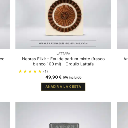
LATTAFA
sco
Nebras Elixir - Eau de parfum mixte (frasco
An
blanco 100 ml) - Orgullo Lattafa
(1)
49,90
€
IVA incluido
AÑADIR A LA CESTA