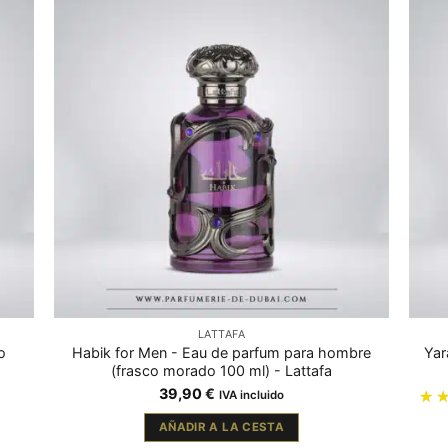
LATTAFA
o
Habik for Men - Eau de parfum para hombre
Yar
(frasco morado 100 ml) - Lattafa
39,90
€
IVA incluido
AÑADIR A LA CESTA