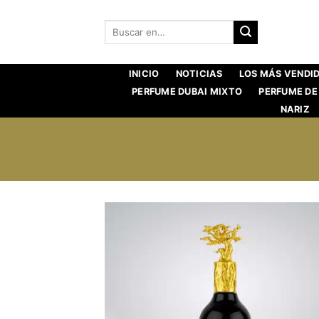
Saltar
al
Buscar:
contenido
INICIO
NOTICIAS
LOS MÁS VENDI
PERFUME DUBAI MIXTO
PERFUME DE
NARIZ