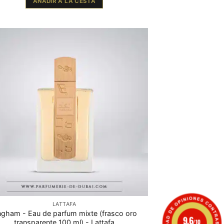
AÑADIR A LA CESTA
LATTAFA
gham - Eau de parfum mixte (frasco oro
9.6
/10
transparente 100 ml) - Lattafa