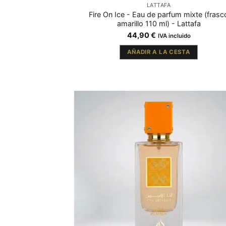
LATTAFA
Fire On Ice - Eau de parfum mixte (frasc
amarillo 110 ml) - Lattafa
44,90
€
IVA incluido
AÑADIR A LA CESTA