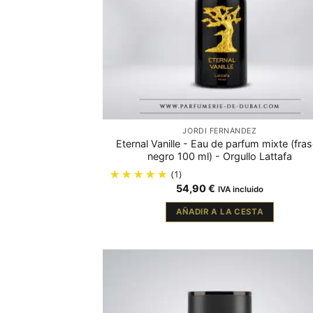
JORDI FERNÁNDEZ
Eternal Vanille - Eau de parfum mixte (fra
negro 100 ml) - Orgullo Lattafa
(1)
54,90
€
IVA incluido
AÑADIR A LA CESTA