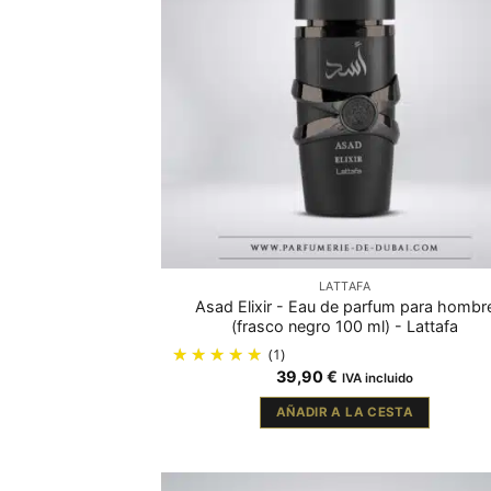
LATTAFA
Asad Elixir - Eau de parfum para hombr
(frasco negro 100 ml) - Lattafa
(1)
39,90
€
IVA incluido
AÑADIR A LA CESTA