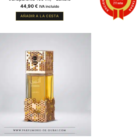
211 notas
44,90
€
IVA incluido
AÑADIR A LA CESTA