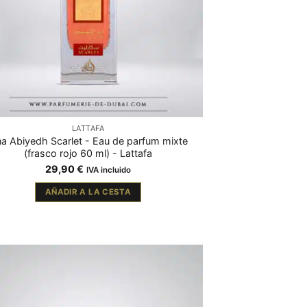
LATTAFA
a Abiyedh Scarlet - Eau de parfum mixte
(frasco rojo 60 ml) - Lattafa
29,90
€
IVA incluido
AÑADIR A LA CESTA