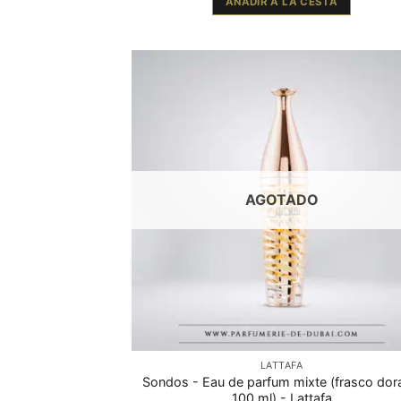
AÑADIR A LA CESTA
AGOTADO
LATTAFA
Sondos - Eau de parfum mixte (frasco do
100 ml) - Lattafa