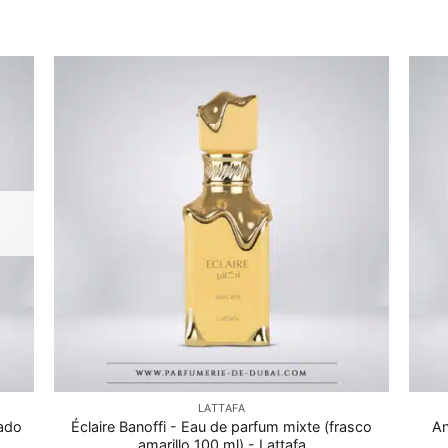
LATTAFA
rado
Éclaire Banoffi - Eau de parfum mixte (frasco
An
amarillo 100 ml) - Lattafa