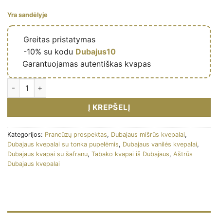
Yra sandėlyje
🔥
Greitas pristatymas
🎁
-10% su kodu
Dubajus10
✅
Garantuojamas autentiškas kvapas
Eau de parfum Fierté 80ml - French Avenue kiekis
Į KREPŠELĮ
Kategorijos:
Prancūzų prospektas
,
Dubajaus mišrūs kvepalai
,
Dubajaus kvepalai su tonka pupelėmis
,
Dubajaus vanilės kvepalai
,
Dubajaus kvapai su šafranu
,
Tabako kvapai iš Dubajaus
,
Aštrūs
Dubajaus kvepalai