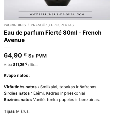
PAGRINDINIS
/
PRANCŪZŲ PROSPEKTAS
Eau de parfum Fierté 80ml - French
Avenue
64,90
€
Su PVM
€
Arba
811,25
/ litras
Kvapo natos :
Viršutinės natos
: Smilkalai, tabakas ir šafranas
Širdies natos
: Élémi, Kedras ir prieskoniai
Bazinės natos
Vanilė, tonka pupelės ir benzoinas.
Tipas
Mišrūs.