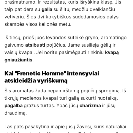
prašmatnumo. Ir rezultatas, kuris išryškina klasę. Jis
taip pat dera su
galia
su šiltu, medžiu dvelkiančiu
vetiveriu. Šios dvi kokybiškos sudedamosios dalys
skambės visos kelionės metu.
Iš tiesų, prieš juos levandos suteikė gryno, aromatingo
gaivumo
atsibusti
pojūčius. Jame susilieja gėlių ir
vaisių kvapai. Jei norite pasimėgauti rinkiniu
kvapą
gniaužiantis
.
Kai "Frenetic Homme" intensyviai
atskleidžia vyriškumą
Šis aromatas žada nepamirštamą pojūčių sprogimą. Iš
tikrųjų medienos kvapai turi galią sukurti nuotaiką.
pagalba
gražus turtas. Ypač jūsų
charizma
ir jūsų
draudimą.
Tas pats pasakytina ir apie jūsų žavesį, kuris natūraliai