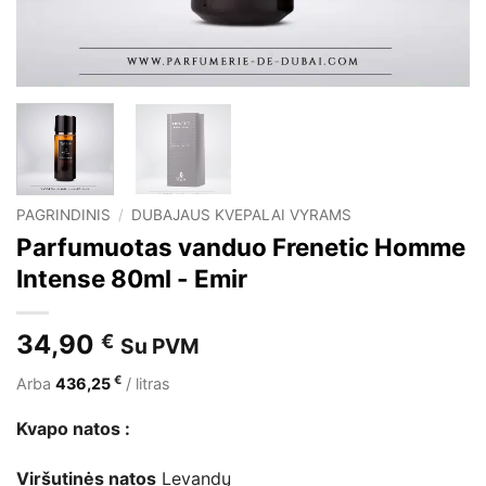
PAGRINDINIS
/
DUBAJAUS KVEPALAI VYRAMS
Parfumuotas vanduo Frenetic Homme
Intense 80ml - Emir
34,90
€
Su PVM
€
Arba
436,25
/ litras
Kvapo natos :
Viršutinės natos
Levandų