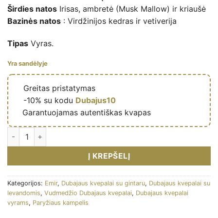
Širdies natos
Irisas, ambretė (Musk Mallow) ir kriaušė
Bazinės natos
: Virdžinijos kedras ir vetiverija
Tipas
Vyras.
Yra sandėlyje
🔥
Greitas pristatymas
🎁
-10% su kodu
Dubajus10
✅
Garantuojamas autentiškas kvapas
Eau de parfum Frenetic Homme Intense 80ml – Émir kiekis
Į KREPŠELĮ
Kategorijos:
Emir
,
Dubajaus kvepalai su gintaru
,
Dubajaus kvepalai su
levandomis
,
Vudmedžio Dubajaus kvepalai
,
Dubajaus kvepalai
vyrams
,
Paryžiaus kampelis