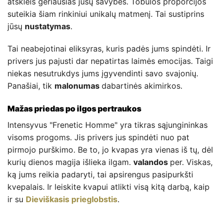
atskleis geriausias jūsų savybes. Tobulos proporcijos
suteikia šiam rinkiniui unikalų matmenį. Tai sustiprins
jūsų
nustatymas
.
Tai neabejotinai eliksyras, kuris padės jums spindėti. Ir
privers jus pajusti dar nepatirtas laimės emocijas. Taigi
niekas nesutrukdys jums įgyvendinti savo svajonių.
Panašiai, tik
malonumas
dabartinės akimirkos.
Mažas priedas po ilgos pertraukos
Intensyvus "Frenetic Homme" yra tikras sąjungininkas
visoms progoms. Jis privers jus spindėti nuo pat
pirmojo purškimo. Be to, jo kvapas yra vienas iš tų, dėl
kurių dienos magija išlieka ilgam.
valandos
per. Viskas,
ką jums reikia padaryti, tai apsirengus pasipurkšti
kvepalais. Ir leiskite kvapui atlikti visą kitą darbą, kaip
ir su
Dieviškasis prieglobstis
.