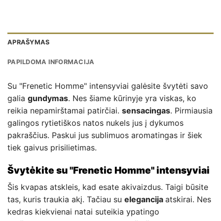
APRAŠYMAS
PAPILDOMA INFORMACIJA
Su "Frenetic Homme" intensyviai galėsite švytėti savo
galia
gundymas
. Nes šiame kūrinyje yra viskas, ko
reikia nepamirštamai patirčiai.
sensacingas
. Pirmiausia
galingos rytietiškos natos nukels jus į dykumos
pakraščius. Paskui jus sublimuos aromatingas ir šiek
tiek gaivus prisilietimas.
Švytėkite su "Frenetic Homme" intensyviai
Šis kvapas atskleis, kad esate akivaizdus. Taigi būsite
tas, kuris traukia akį. Tačiau su
elegancija
atskirai. Nes
kedras kiekvienai natai suteikia ypatingo