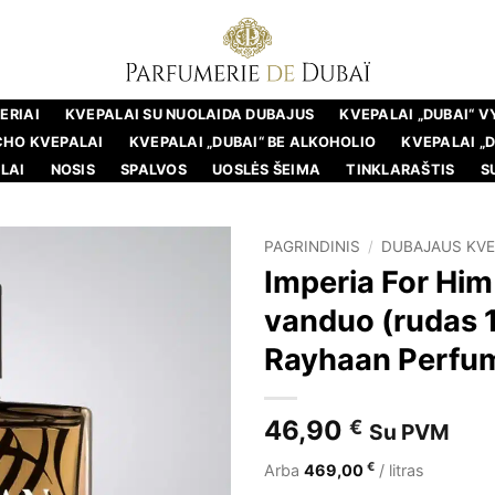
ERIAI
KVEPALAI SU NUOLAIDA DUBAJUS
KVEPALAI „DUBAI“ 
CHO KVEPALAI
KVEPALAI „DUBAI“ BE ALKOHOLIO
KVEPALAI „
LAI
NOSIS
SPALVOS
UOSLĖS ŠEIMA
TINKLARAŠTIS
S
PAGRINDINIS
/
DUBAJAUS KVE
Imperia For Him
vanduo (rudas 1
Rayhaan Perfu
46,90
€
Su PVM
€
Arba
469,00
/ litras