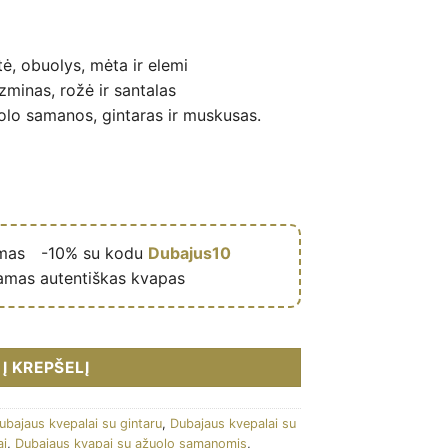
, obuolys, mėta ir elemi
azminas, rožė ir santalas
olo samanos, gintaras ir muskusas.
ymas
🎁
-10% su kodu
Dubajus10
amas autentiškas kvapas
um masculine (flacon marron 100 ml) - Rayhaan Perfumes kiekis
Į KREPŠELĮ
ubajaus kvepalai su gintaru
,
Dubajaus kvepalai su
ai
,
Dubajaus kvapai su ąžuolo samanomis
,