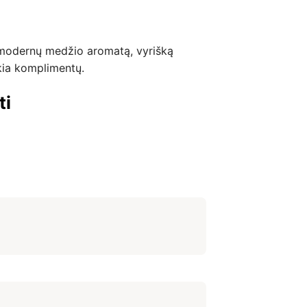
o modernų medžio aromatą, vyrišką
ukia komplimentų.
ti