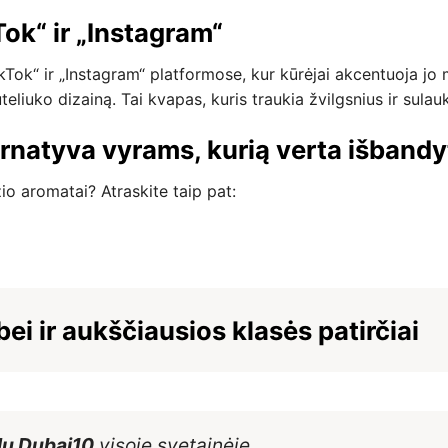
Tok“ ir „Instagram“
kTok“ ir „Instagram“ platformose, kur kūrėjai akcentuoja j
uteliuko dizainą. Tai kvapas, kuris traukia žvilgsnius ir sula
rnatyva vyrams, kurią verta išbandy
o aromatai? Atraskite taip pat:
ei ir aukščiausios klasės patirčiai
du Dubai10
visoje svetainėje.