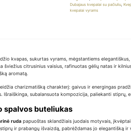
Dubajaus kvepalai su pačiuliu
,
Kvep
kvepalai vyrams
žio kvapas, sukurtas vyrams, mėgstantiems elegantiškus, st
a šviežius citrusinius vaisius, rafinuotas gėlių natas ir kil
išką aromatą.
idžia charizmatišką charakterį: gaivus ir energingas pradži
Išraiškinga, subalansuota kompozicija, paliekanti stiprų, el
o spalvos buteliukas
arinė ruda
papuoštas sklandžiais juodais motyvais, įkvėptais r
stiprų ir prabangų išvaizdą, pabrėždamas jo elegantišką ir v