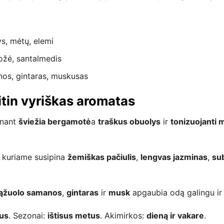
s, mėtų, elemi
ožė, santalmedis
os, gintaras, muskusas
 itin vyriškas aromatas
inant
šviežia bergamotė
a
traškus obuolys
ir
tonizuojanti 
, kuriame susipina
žemiškas pačiulis
,
lengvas jazminas
,
sub
ąžuolo samanos
,
gintaras
ir
musk
apgaubia odą galingu ir 
rus
. Sezonai:
ištisus metus
. Akimirkos:
dieną ir vakare
.