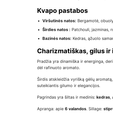
Kvapo pastabos
Viršutinės natos:
Bergamotė, obuoly
Širdies natos :
Patchouli, jazminas, r
Bazinės natos:
Kedras, ąžuolo saman
Charizmatiškas, gilus ir
Pradžia yra dinamiška ir energinga, der
dėl rafinuoto aromato.
Širdis atskleidžia vyrišką gėlių aromatą
suteikiantis gilumo ir elegancijos.
Pagrindas yra šiltas ir medinis:
kedras
,
Apranga: apie
6 valandos
. Sillage:
stip