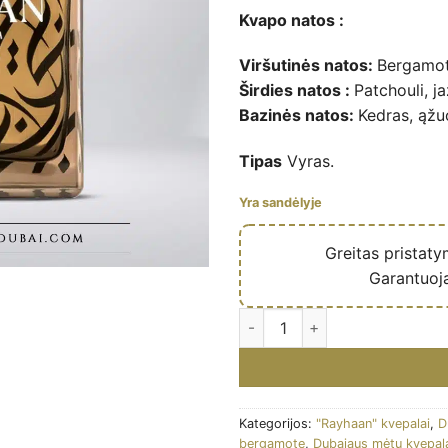
Kvapo natos :
Viršutinės natos:
Bergamotė
Širdies natos :
Patchouli, j
Bazinės natos:
Kedras, ąžu
Tipas
Vyras.
Yra sandėlyje
🔥
Greitas pristat
✅
Garantuoj
Imperia For Him - Eau de parf
Kategorijos:
"Rayhaan" kvepalai
,
D
bergamote
,
Dubajaus mėtų kvepal