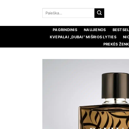
Pereiti
prie
Ieškoti:
turinio
PAGRINDINIS
NAUJIENOS
BESTSEL
KVEPALAI „DUBAI“ MIŠRIOS LYTIES
NI
PREKĖS ŽENK