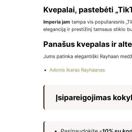
Kvepalai, pastebėti „Tik
Imperia jam
tampa vis populiaresnis „Ti
eleganciją ir prestižinį tamsaus stiklo b
Panašus kvepalas ir alte
Jums patinka elegantiški Rayhaan medži
Adonis Ikaras Rayhaanas
Įsipareigojimas kokyb
Pasinaudokite
-10% su ko