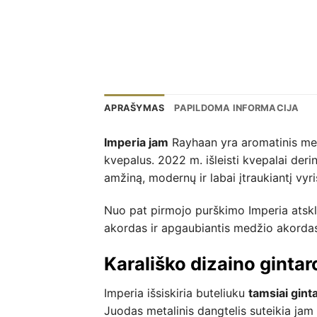
APRAŠYMAS
PAPILDOMA INFORMACIJA
Imperia jam
Rayhaan yra aromatinis med
kvepalus. 2022 m. išleisti kvepalai derin
amžiną, modernų ir labai įtraukiantį vyr
Nuo pat pirmojo purškimo Imperia atskle
akordas ir apgaubiantis medžio akordas. 
Karališko dizaino gintar
Imperia išsiskiria buteliuku
tamsiai gint
Juodas metalinis dangtelis suteikia jam 