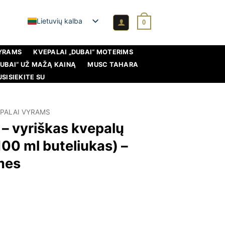
Lietuvių kalba
0
VYRAMS
KVEPALAI „DUBAI“ MOTERIMS
DUBAI“ UŽ MAŽĄ KAINĄ
MUSC TAHARA
USISIEKITE SU
PALAI VYRAMS
 – vyriškas kvepalų
00 ml buteliukas) –
mes