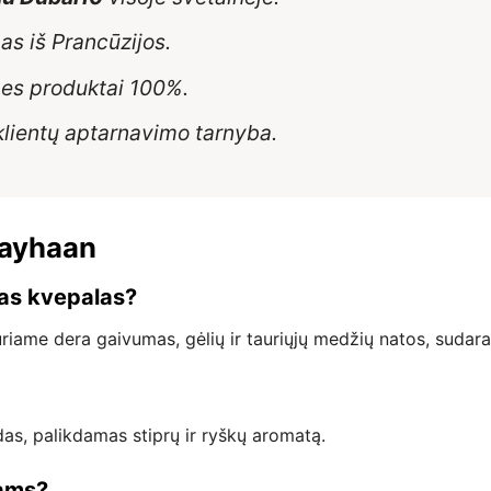
as iš Prancūzijos.
es produktai 100%.
klientų aptarnavimo tarnyba.
Rayhaan
kas kvepalas?
kuriame dera gaivumas, gėlių ir tauriųjų medžių natos, sudar
ndas, palikdamas stiprų ir ryškų aromatą.
nams?