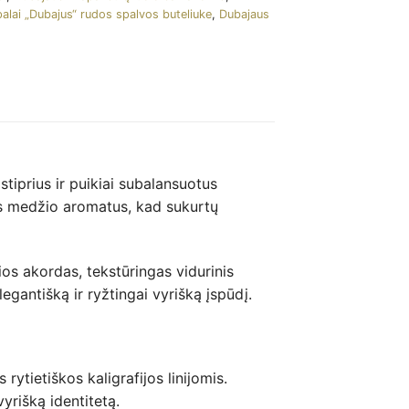
alai „Dubajus“ rudos spalvos buteliuke
,
Dubajaus
iprius ir puikiai subalansuotus
nius medžio aromatus, kad sukurtų
os akordas, tekstūringas vidurinis
egantišką ir ryžtingai vyrišką įspūdį.
ytietiškos kaligrafijos linijomis.
yrišką identitetą.