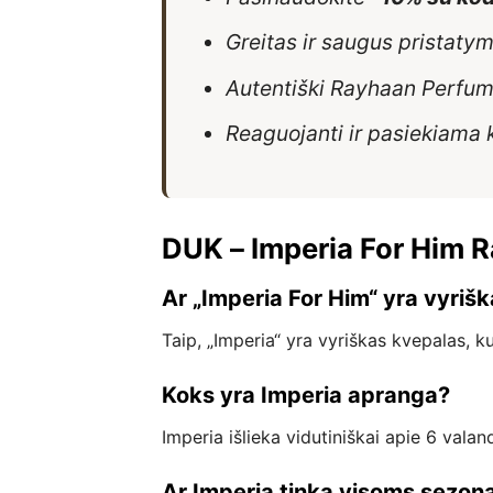
Greitas ir saugus pristatym
Autentiški Rayhaan Perfum
Reaguojanti ir pasiekiama 
DUK – Imperia For Him 
Ar „Imperia For Him“ yra vyriš
Taip, „Imperia“ yra vyriškas kvepalas, 
Koks yra Imperia apranga?
Imperia išlieka vidutiniškai apie 6 vala
Ar Imperia tinka visoms sezo