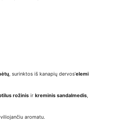
mėtų
, surinktos iš kanapių dervos’
elemi
tilus rožinis
ir
kreminis sandalmedis
,
viliojančiu aromatu.