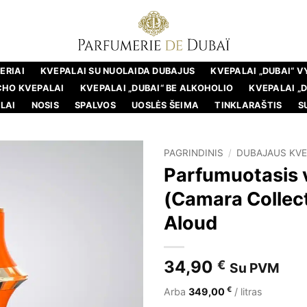
ERIAI
KVEPALAI SU NUOLAIDA DUBAJUS
KVEPALAI „DUBAI“ 
CHO KVEPALAI
KVEPALAI „DUBAI“ BE ALKOHOLIO
KVEPALAI „
LAI
NOSIS
SPALVOS
UOSLĖS ŠEIMA
TINKLARAŠTIS
S
PAGRINDINIS
/
DUBAJAUS KVE
Parfumuotasis 
(Camara Collec
Aloud
34,90
€
Su PVM
€
Arba
349,00
/ litras