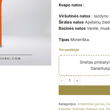
Kvapo natos :
Viršutinės natos
: lazdyno 
Širdies natos
Apelsinų žied
Bazinės natos
Vanilė, musk
Tipas
Moteriška.
Yra sandėlyje
🔥
Greitas pristat
✅
Garantuoj
Eau de parfum Lana Dazzle (C
Kategorijos:
Ansambliai garsiai
,
Du
kvepalai
,
Kvepalai Dubajus oud
,
Du