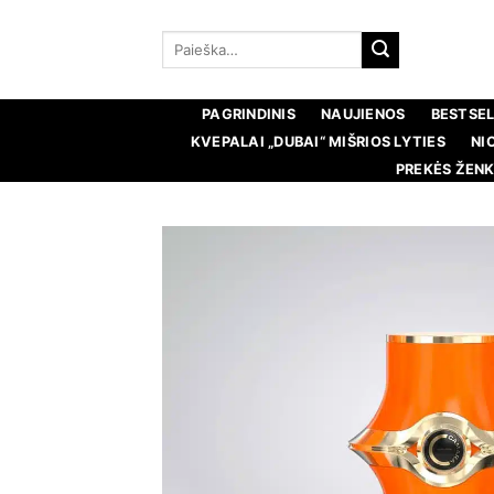
Pereiti
prie
Ieškoti:
turinio
PAGRINDINIS
NAUJIENOS
BESTSEL
KVEPALAI „DUBAI“ MIŠRIOS LYTIES
NI
PREKĖS ŽENK