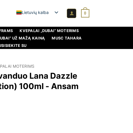
Lietuvių kalba
0
VYRAMS
KVEPALAI „DUBAI“ MOTERIMS
DUBAI“ UŽ MAŽĄ KAINĄ
MUSC TAHARA
USISIEKITE SU
PALAI MOTERIMS
vanduo Lana Dazzle
tion) 100ml - Ansam