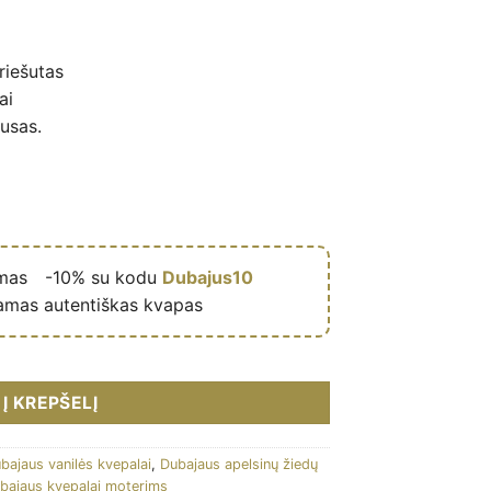
riešutas
ai
usas.
ymas
🎁
-10% su kodu
Dubajus10
amas autentiškas kvapas
ollection Camara) 100ml – Ansam Aloud kiekis
Į KREPŠELĮ
bajaus vanilės kvepalai
,
Dubajaus apelsinų žiedų
bajaus kvepalai moterims