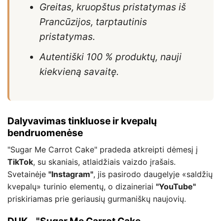
Greitas, kruopštus pristatymas iš
Prancūzijos, tarptautinis
pristatymas.
Autentiški 100 % produktų, nauji
kiekvieną savaitę.
Dalyvavimas tinkluose ir kvepalų
bendruomenėse
"Sugar Me Carrot Cake" pradeda atkreipti dėmesį į
TikTok
, su skaniais, atlaidžiais vaizdo įrašais.
Svetainėje
"Instagram"
, jis pasirodo daugelyje «saldžių
kvepalų» turinio elementų, o dizaineriai
"YouTube"
priskiriamas prie geriausių gurmaniškų naujovių.