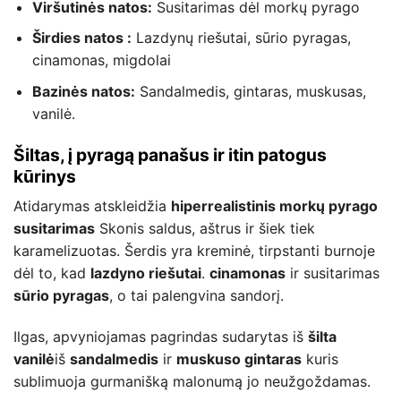
Viršutinės natos:
Susitarimas dėl morkų pyrago
Širdies natos :
Lazdynų riešutai, sūrio pyragas,
cinamonas, migdolai
Bazinės natos:
Sandalmedis, gintaras, muskusas,
vanilė.
Šiltas, į pyragą panašus ir itin patogus
kūrinys
Atidarymas atskleidžia
hiperrealistinis morkų pyrago
susitarimas
Skonis saldus, aštrus ir šiek tiek
karamelizuotas. Šerdis yra kreminė, tirpstanti burnoje
dėl to, kad
lazdyno riešutai
.
cinamonas
ir susitarimas
sūrio pyragas
, o tai palengvina sandorį.
Ilgas, apvyniojamas pagrindas sudarytas iš
šilta
vanilė
iš
sandalmedis
ir
muskuso gintaras
kuris
sublimuoja gurmanišką malonumą jo neužgoždamas.