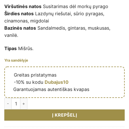
Viršutinės natos
Susitarimas dėl morkų pyrago
Širdies natos
Lazdynų riešutai, sūrio pyragas,
cinamonas, migdolai
Bazinės natos
Sandalmedis, gintaras, muskusas,
vanilė.
Tipas
Mišrūs.
Yra sandėlyje
🔥
Greitas pristatymas
🎁
-10% su kodu
Dubajus10
✅
Garantuojamas autentiškas kvapas
Carrot Cake (Sugar Me) – Eau de parfum mixte (flacon orange 
Į KREPŠELĮ