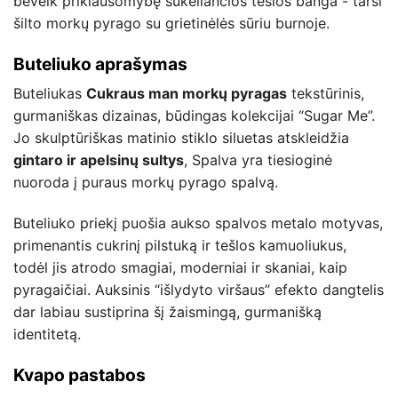
beveik priklausomybę sukeliančios tešlos banga - tarsi
šilto morkų pyrago su grietinėlės sūriu burnoje.
Buteliuko aprašymas
Buteliukas
Cukraus man morkų pyragas
tekstūrinis,
gurmaniškas dizainas, būdingas kolekcijai “Sugar Me”.
Jo skulptūriškas matinio stiklo siluetas atskleidžia
gintaro ir apelsinų sultys
, Spalva yra tiesioginė
nuoroda į puraus morkų pyrago spalvą.
Buteliuko priekį puošia aukso spalvos metalo motyvas,
primenantis cukrinį pilstuką ir tešlos kamuoliukus,
todėl jis atrodo smagiai, moderniai ir skaniai, kaip
pyragaičiai. Auksinis “išlydyto viršaus” efekto dangtelis
dar labiau sustiprina šį žaismingą, gurmanišką
identitetą.
Kvapo pastabos