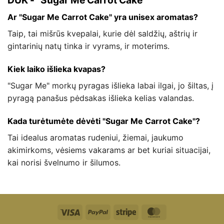
DUK - "Sugar Me Carrot Cake
Ar "Sugar Me Carrot Cake" yra unisex aromatas?
Taip, tai mišrūs kvepalai, kurie dėl saldžių, aštrių ir
gintarinių natų tinka ir vyrams, ir moterims.
Kiek laiko išlieka kvapas?
"Sugar Me" morkų pyragas išlieka labai ilgai, jo šiltas, į
pyragą panašus pėdsakas išlieka kelias valandas.
Kada turėtumėte dėvėti "Sugar Me Carrot Cake"?
Tai idealus aromatas rudeniui, žiemai, jaukumo
akimirkoms, vėsiems vakarams ar bet kuriai situacijai,
kai norisi švelnumo ir šilumos.
Visa
"PayPal"
Stripe
"MasterCard"