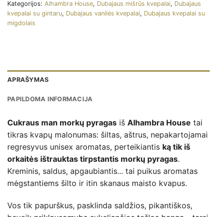
Kategorijos:
Alhambra House
,
Dubajaus mišrūs kvepalai
,
Dubajaus
kvepalai su gintaru
,
Dubajaus vanilės kvepalai
,
Dubajaus kvepalai su
migdolais
APRAŠYMAS
PAPILDOMA INFORMACIJA
Cukraus man morkų pyragas
iš
Alhambra House
tai
tikras kvapų malonumas: šiltas, aštrus, nepakartojamai
regresyvus unisex aromatas, perteikiantis
ką tik iš
orkaitės ištrauktas tirpstantis morkų pyragas
.
Kreminis, saldus, apgaubiantis... tai puikus aromatas
mėgstantiems šilto ir itin skanaus maisto kvapus.
Vos tik papurškus, pasklinda saldžios, pikantiškos,