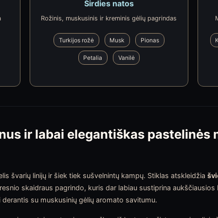
Širdies natos
a
Rožinis, muskusinis ir kreminis gėlių pagrindas
Turkijos rožė
Musk
Pionas
Petalia
Vanilė
nus ir labai elegantiškas pastelinės
 švarių linijų ir šiek tiek sušvelnintų kampų. Stiklas atskleidžia
švi
esnio skaidraus pagrindo, kuris dar labiau sustiprina aukščiausios
i derantis su muskusinių gėlių aromato savitumu.