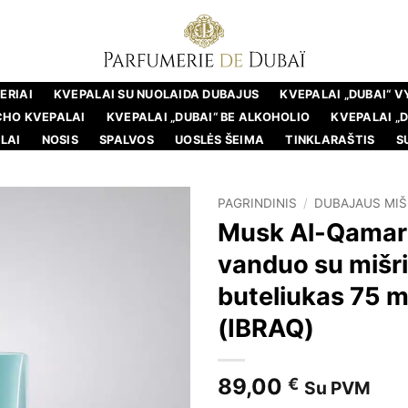
ERIAI
KVEPALAI SU NUOLAIDA DUBAJUS
KVEPALAI „DUBAI“ 
CHO KVEPALAI
KVEPALAI „DUBAI“ BE ALKOHOLIO
KVEPALAI „
LAI
NOSIS
SPALVOS
UOSLĖS ŠEIMA
TINKLARAŠTIS
S
PAGRINDINIS
/
DUBAJAUS MIŠ
Musk Al-Qamar 
vanduo su mišri
buteliukas 75 m
(IBRAQ)
89,00
€
Su PVM