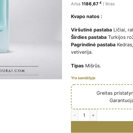
€
Arba
1186,67
/ litras
Kvapo natos :
Viršutinė pastaba
Ličiai, r
Širdies pastaba
Turkijos rož
Pagrindinė pastaba
Kedras,
vetiverija.
Tipas
Mišrūs.
Yra sandėlyje
🔥
Greitas pristat
✅
Garantuoj
Musk Al-Qamar – Eau de parfum