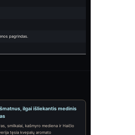
ienos pagrindas.
šmatnus, ilgai išliekantis medinis
as
as, smilkalai, kašmyro mediena ir Haičio
verija tęsia kvepalų aromato