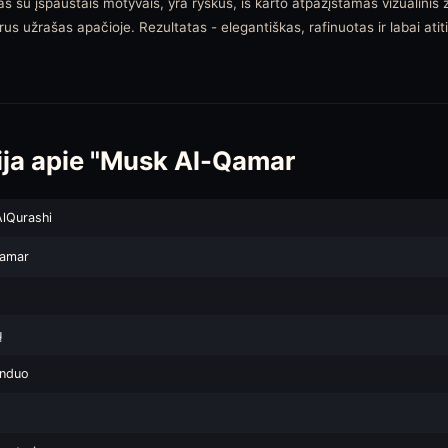
as su įspaustais motyvais, yra ryškus, iš karto atpažįstamas vizualinis že
ūrus užrašas apačioje. Rezultatas - elegantiškas, rafinuotas ir labai a
ija apie "Musk Al-Qamar
AlQurashi
Qamar
ų
anduo