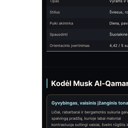
Tipas
Vyrams ir
Stilius
Šviesus, ro
Puiki akimirka
Diena, pav
Spausdinti
Šiuolaikin
Orientacinis įvertinimas
4,42 / 5 su
Kodėl Musk Al-Qamar
Gyvybingas, vaisinis įžanginis ton
Ličiai, rabarbarai ir bergamotės sukuria gaiv
spalvingą pradžią, kurioje labai maloniai
kontrastuoja sultingi vaisiai, švelni rūgštis i