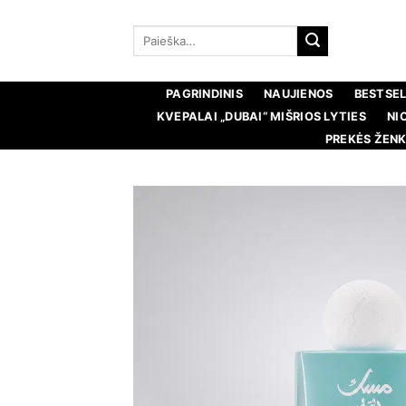
Pereiti
prie
Ieškoti:
turinio
PAGRINDINIS
NAUJIENOS
BESTSEL
KVEPALAI „DUBAI“ MIŠRIOS LYTIES
NI
PREKĖS ŽENK