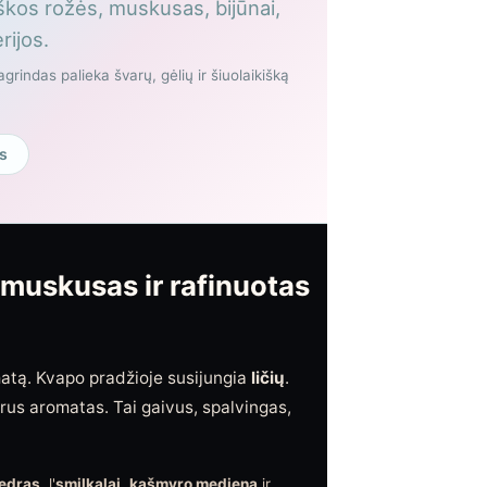
iškos rožės, muskusas, bijūnai,
rijos.
rindas palieka švarų, gėlių ir šiuolaikišką
s
s muskusas ir rafinuotas
omatą. Kvapo pradžioje susijungia
ličių
.
štrus aromatas. Tai gaivus, spalvingas,
edras
, l'
smilkalai
.
kašmyro mediena
ir