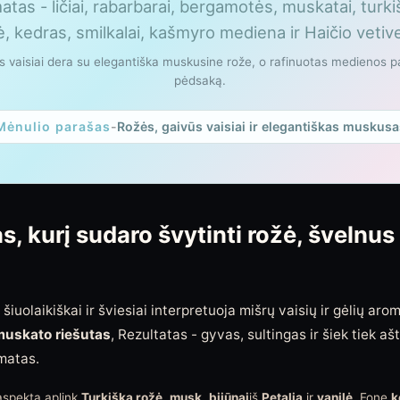
atas - ličiai, rabarbarai, bergamotės, muskatai, turk
ė, kedras, smilkalai, kašmyro mediena ir Haičio vetive
s vaisiai dera su elegantiška muskusine rože, o rafinuotas medienos pag
pėdsaką.
Mėnulio parašas
-
Rožės, gaivūs vaisiai ir elegantiškas muskusa
s, kurį sudaro švytinti rožė, švelnu
šiuolaikiškai ir šviesiai interpretuoja mišrų vaisių ir gėlių ar
muskato riešutas
, Rezultatas - gyvas, sultingas ir šiek tiek a
omatas.
 aspektą aplink
Turkiška rožė
.
musk
.
bijūnai
iš
Petalia
ir
vanilė
. Fone
k