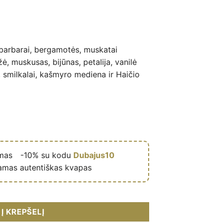
abarbarai, bergamotės, muskatai
ė, muskusas, bijūnas, petalija, vanilė
 smilkalai, kašmyro mediena ir Haičio
ymas
🎁
-10% su kodu
Dubajus10
amas autentiškas kvapas
 de niche mixte (flacon bleu 75 ml) – Ibrahim Al Qurashi (IBRAQ
Į KREPŠELĮ