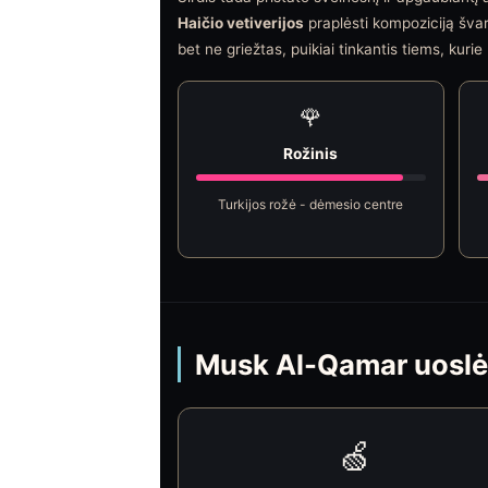
Haičio vetiverijos
praplėsti kompoziciją švari
bet ne griežtas, puikiai tinkantis tiems, kur
🌹
Rožinis
Turkijos rožė - dėmesio centre
Musk Al-Qamar uoslė
🍏