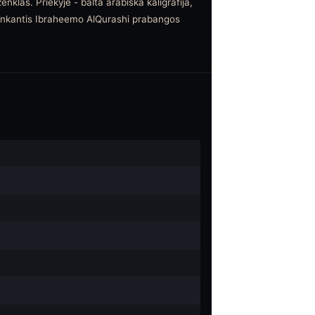
nklas. Priekyje - balta arabiška kaligrafija,
titinkantis Ibraheemo AlQurashi prabangos