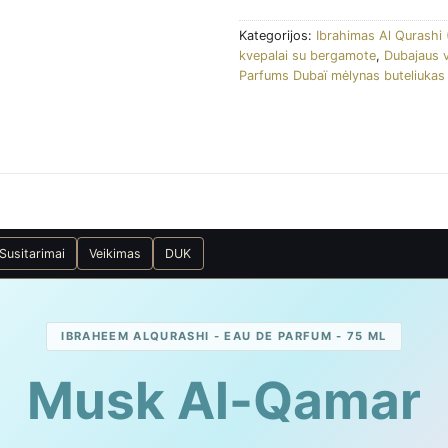
Kategorijos:
Ibrahimas Al Qurashi
kvepalai su bergamote
,
Dubajaus v
Parfums Dubaï mėlynas buteliukas
Susitarimai
Veikimas
DUK
IBRAHEEM ALQURASHI - EAU DE PARFUM - 75 ML
Musk Al-Qamar