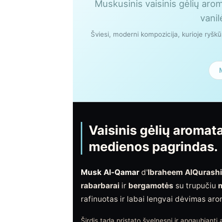
Muskusinis vaisinis gėlių arom
vanil
Šviesi, moderni kompozicija, kurioje ryškū
Vaisinis gėlių aromata
medienos pagrindas.
Musk Al-Qamar
d'
Ibraheem AlQurashi
rabarbarai
ir
bergamotės
su trupučiu
rafinuotas ir labai lengvai dėvimas ar
Širdis tada pristato švelnesnį ir apgaubiantį