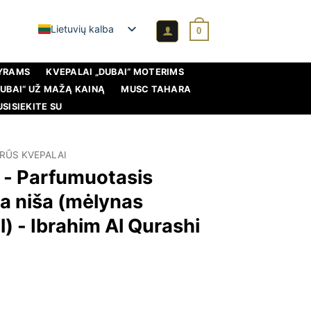
Lietuvių kalba
0
VYRAMS
KVEPALAI „DUBAI“ MOTERIMS
DUBAI“ UŽ MAŽĄ KAINĄ
MUSC TAHARA
USISIEKITE SU
RŪS KVEPALAI
- Parfumuotasis
a niša (mėlynas
l) - Ibrahim Al Qurashi