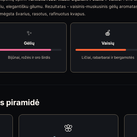
u, elegantišku gilumu. Rezultatas - vaisinis-muskusinis gėlių aromatas,
ie mėgsta švarius, rasotus, rafinuotus kvapus.
✨
🍎
Gėlių
Vaisių
Bijūnai, rožės ir oro širdis
Ličiai, rabarbarai ir bergamotės
s piramidė
🌸