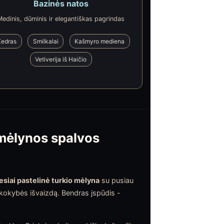
Bazinės natos
Medinis, dūminis ir elegantiškas pagrindas
Kedras
Smilkalai
Kašmyro mediena
Vetiverija iš Haičio
 mėlynos spalvos
esiai pastelinė turkio mėlyna
su pusiau
 kokybės išvaizdą. Bendras įspūdis -