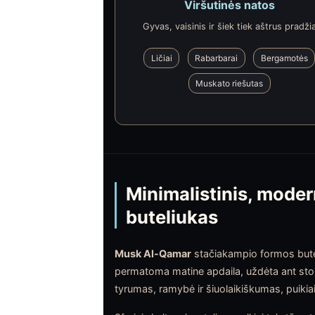
Viršutinės natos
Gyvas, vaisinis ir šiek tiek aštrus pradži
Ličiai
Rabarbarai
Bergamotės
Muskato riešutas
Minimalistinis, moder
buteliukas
Musk Al-Qamar
stačiakampio formos butelis
permatoma matine apdaila, uždėta ant stor
tyrumas, ramybė ir šiuolaikiškumas, puikia