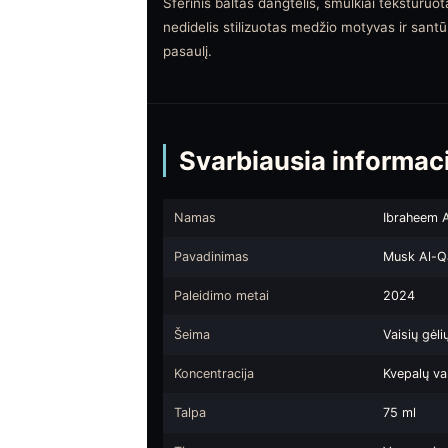
Sferinis baltas dangtelis, smulkiai tekstūruot
nedidelis stilizuotas medžio motyvas ir sant
pasaulį.
Svarbiausia informac
Namas
Ibraheem 
Pavadinimas
Musk Al-
Paleidimo metai
2024
Šeima
Vaisių gėli
Koncentracija
Kvepalų v
Talpa
75 ml