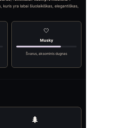
 kuris yra labai šiuolaikiškas, elegantiškas,
🤍
Musky
Švarus, aksominis dugnas
🌲