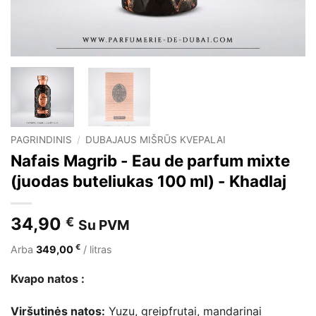
PAGRINDINIS
/
DUBAJAUS MIŠRŪS KVEPALAI
Nafais Magrib - Eau de parfum mixte
(juodas buteliukas 100 ml) - Khadlaj
34,90
€
Su PVM
€
Arba
349,00
/ litras
Kvapo natos :
Viršutinės natos:
Yuzu, greipfrutai, mandarinai