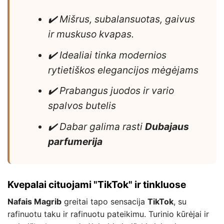
✔️ Mišrus, subalansuotas, gaivus
ir muskuso kvapas.
✔️ Idealiai tinka modernios
rytietiškos elegancijos mėgėjams
✔️ Prabangus juodos ir vario
spalvos butelis
✔️ Dabar galima rasti
Dubajaus
parfumerija
Kvepalai cituojami "TikTok" ir tinkluose
Nafais Magrib
greitai tapo sensacija
TikTok
, su
rafinuotu taku ir rafinuotu pateikimu. Turinio kūrėjai ir