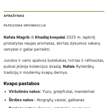
APRAŠYMAS
PAPILDOMA INFORMACIJA
Nafais Magrib
iš
Khadlaj kvepalai
2025 m. lapkritį
pristatytas naujas aromatas, skirtas dykumos vakarų
ramybei ir galiai perteikti.
Juodos ir vario spalvos buteliukas, tvirtas ir rafinuotas,
puikiai įkūnija kolekcijos dvasią.
Nafais
Rytietiškų
tradicijų ir modernių kvapų derinys.
Kvapo pastabos
Viršutinės natos:
Yuzu, greipfrutai, mandarinai
Širdies natos :
Atogrąžų vaisiai, galbanas