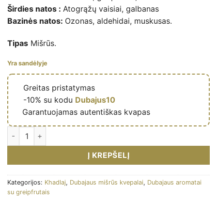
Širdies natos :
Atogrąžų vaisiai, galbanas
Bazinės natos:
Ozonas, aldehidai, muskusas.
Tipas
Mišrūs.
Yra sandėlyje
🔥
Greitas pristatymas
🎁
-10% su kodu
Dubajus10
✅
Garantuojamas autentiškas kvapas
Nafais Magrib - Eau de parfum mixte (flacon noir 100 ml) - Kha
Į KREPŠELĮ
Kategorijos:
Khadlaj
,
Dubajaus mišrūs kvepalai
,
Dubajaus aromatai
su greipfrutais