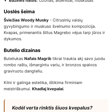
Bazinės natos:
Ozonas, aldehidai, muskusas
Uoslės šeima
Šviežias Woody Musky
- Citrusinių vaisių
gyvybingumo ir muskuso švelnumo kompozicija.
Kvapas, primenantis šiltus Magrebo vėjus tarp jūros ir
dykumos.
Butelio dizainas
Buteliukas
Nafais Magrib
tikrai traukia akį savo juodu
rombo raštu, išmargintu variu, ir bronzos spalvos
graviruotu dangteliu.
Kilni ir galinga estetika, ištikima firminiam
meistriškumui.
Khadlaj kvepalai
.
Kodėl verta rinktis šiuos kvepalus?