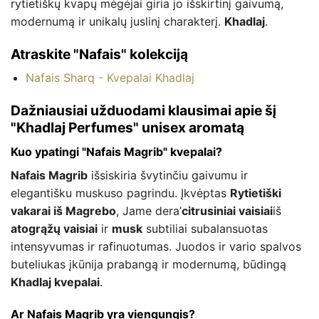
rytietiškų kvapų mėgėjai giria jo išskirtinį gaivumą,
modernumą ir unikalų juslinį charakterį.
Khadlaj
.
Atraskite "Nafais" kolekciją
Nafais Sharq - Kvepalai Khadlaj
Dažniausiai užduodami klausimai apie šį
"Khadlaj Perfumes" unisex aromatą
Kuo ypatingi "Nafais Magrib" kvepalai?
Nafais Magrib
išsiskiria švytinčiu gaivumu ir
elegantišku muskuso pagrindu. Įkvėptas
Rytietiški
vakarai iš Magrebo
, Jame dera’
citrusiniai vaisiai
iš
atogrąžų vaisiai
ir
musk
subtiliai subalansuotas
intensyvumas ir rafinuotumas. Juodos ir vario spalvos
buteliukas įkūnija prabangą ir modernumą, būdingą
Khadlaj kvepalai
.
Ar Nafais Magrib yra viengungis?