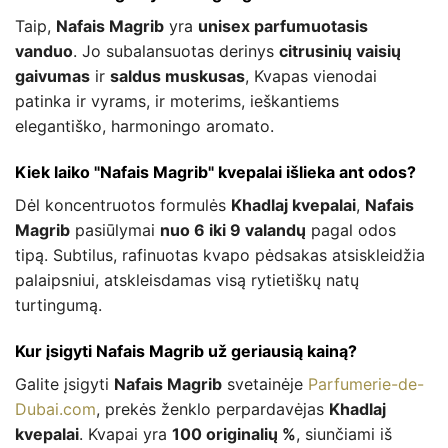
Taip,
Nafais Magrib
yra
unisex parfumuotasis
vanduo
. Jo subalansuotas derinys
citrusinių vaisių
gaivumas
ir
saldus muskusas
, Kvapas vienodai
patinka ir vyrams, ir moterims, ieškantiems
elegantiško, harmoningo aromato.
Kiek laiko "Nafais Magrib" kvepalai išlieka ant odos?
Dėl koncentruotos formulės
Khadlaj kvepalai
,
Nafais
Magrib
pasiūlymai
nuo 6 iki 9 valandų
pagal odos
tipą. Subtilus, rafinuotas kvapo pėdsakas atsiskleidžia
palaipsniui, atskleisdamas visą rytietiškų natų
turtingumą.
Kur įsigyti Nafais Magrib už geriausią kainą?
Galite įsigyti
Nafais Magrib
svetainėje
Parfumerie-de-
Dubai.com
, prekės ženklo perpardavėjas
Khadlaj
kvepalai
. Kvapai yra
100 originalių %
, siunčiami iš