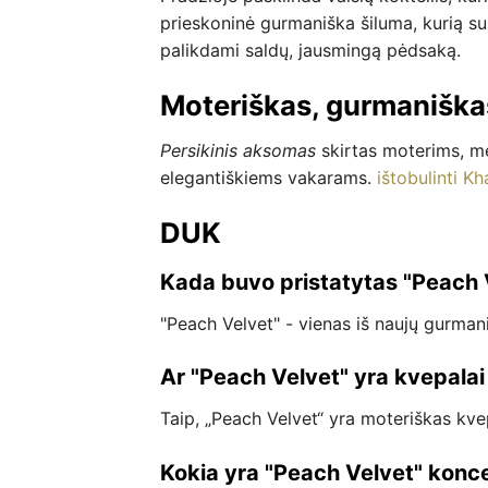
prieskoninė gurmaniška šiluma, kurią s
palikdami saldų, jausmingą pėdsaką.
Moteriškas, gurmaniškas
Persikinis aksomas
skirtas moterims, mėg
elegantiškiems vakarams.
ištobulinti Kh
DUK
Kada buvo pristatytas "Peach 
"Peach Velvet" - vienas iš naujų gurman
Ar "Peach Velvet" yra kvepala
Taip, „Peach Velvet“ yra moteriškas kve
Kokia yra "Peach Velvet" konce