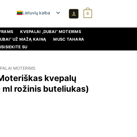
Lietuvių kalba
0
VYRAMS
KVEPALAI „DUBAI“ MOTERIMS
DUBAI“ UŽ MAŽĄ KAINĄ
MUSC TAHARA
USISIEKITE SU
PALAI MOTERIMS
Moteriškas kvepalų
 ml rožinis buteliukas)