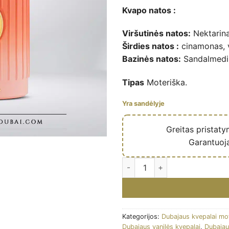
Kvapo natos :
Viršutinės natos:
Nektarinai
Širdies natos :
cinamonas, va
Bazinės natos:
Sandalmedis
Tipas
Moteriška.
Yra sandėlyje
🔥
Greitas pristat
✅
Garantuoj
Peach Velvet - Extrait de parf
Kategorijos:
Dubajaus kvepalai mo
Dubajaus vanilės kvepalai
,
Dubajau