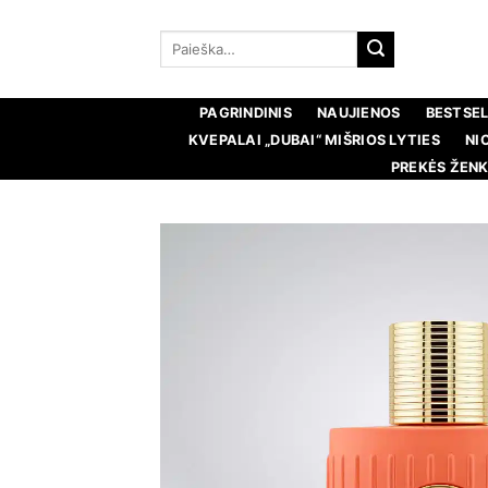
Pereiti
prie
Ieškoti:
turinio
PAGRINDINIS
NAUJIENOS
BESTSEL
KVEPALAI „DUBAI“ MIŠRIOS LYTIES
NI
PREKĖS ŽENK