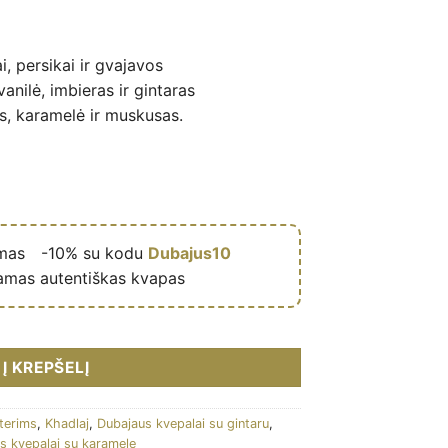
, persikai ir gvajavos
nilė, imbieras ir gintaras
, karamelė ir muskusas.
ymas
🎁
-10% su kodu
Dubajus10
amas autentiškas kvapas
um féminin (flacon rose 100 ml) - Khadlaj kiekis
Į KREPŠELĮ
terims
,
Khadlaj
,
Dubajaus kvepalai su gintaru
,
s kvepalai su karamele