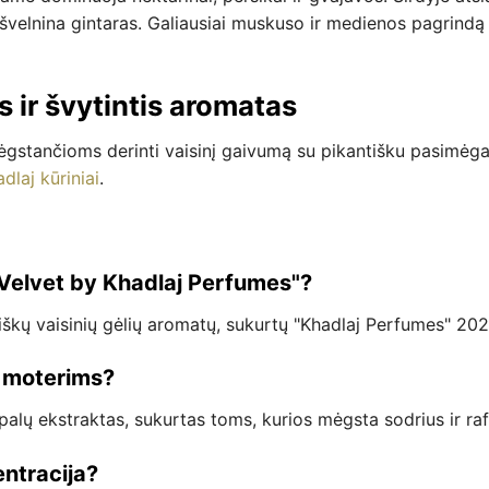
ušvelnina gintaras. Galiausiai muskuso ir medienos pagrind
 ir švytintis aromatas
stančioms derinti vaisinį gaivumą su pikantišku pasimėgavim
adlaj kūriniai
.
Velvet by Khadlaj Perfumes"?
iškų vaisinių gėlių aromatų, sukurtų "Khadlaj Perfumes" 20
i moterims?
palų ekstraktas, sukurtas toms, kurios mėgsta sodrius ir ra
ntracija?