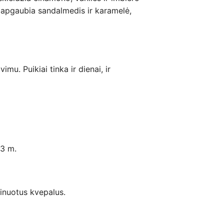
ą apgaubia sandalmedis ir karamelė,
u. Puikiai tinka ir dienai, ir
23 m.
finuotus kvepalus.