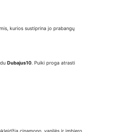
is, kurios sustiprina jo prabangų
kodu
Dubajus10
. Puiki proga atrasti
skleidžia cinamono, vanilės ir imbiero