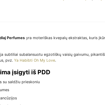
dlaj Perfumes
yra moteriškas kvepalų ekstraktas, kuris įkūni
oja subtiliai subalansuotu egzotiškų vaisių gaivumu, pikant
us, pvz.
Ya Habibti Oh My Love
.
ima įsigyti iš PDD
as su saldžiu prieskoniu
fumes
rancūzijos