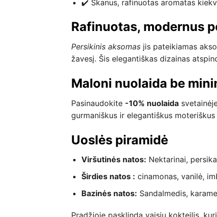
✔️ Skanus, rafinuotas aromatas kiekv
Rafinuotas, modernus pe
Persikinis aksomas
jis pateikiamas akso
žavesį. Šis elegantiškas dizainas atspi
Maloni nuolaida be mini
Pasinaudokite
-10% nuolaida
svetainėj
gurmaniškus ir elegantiškus moteriškus
Uoslės piramidė
Viršutinės natos:
Nektarinai, persika
Širdies natos :
cinamonas, vanilė, imb
Bazinės natos:
Sandalmedis, karame
Pradžioje pasklinda vaisių kokteilis, ku