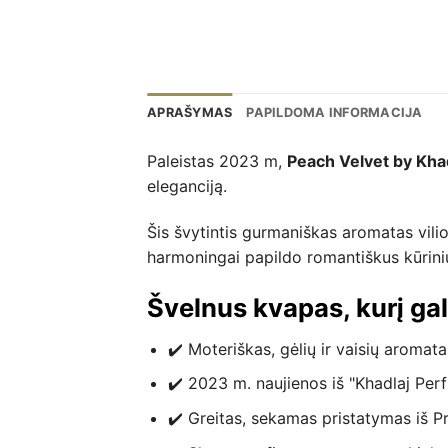
APRAŠYMAS
PAPILDOMA INFORMACIJA
Paleistas 2023 m,
Peach Velvet by Kha
eleganciją.
Šis švytintis gurmaniškas aromatas vili
harmoningai papildo romantiškus kūrini
Švelnus kvapas, kurį gal
✔️ Moteriškas, gėlių ir vaisių aromat
✔️ 2023 m. naujienos iš "Khadlaj Per
✔️ Greitas, sekamas pristatymas iš P