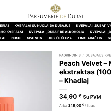
ERIAI
KVEPALAI SU NUOLAIDA DUBAJUS
KVEPALAI „DUBAI“ 
CHO KVEPALAI
KVEPALAI „DUBAI“ BE ALKOHOLIO
KVEPALAI „
LAI
NOSIS
SPALVOS
UOSLĖS ŠEIMA
TINKLARAŠTIS
S
PAGRINDINIS
/
DUBAJAUS KVE
Peach Velvet – 
ekstraktas (100
– Khadlaj
34,90
€
Su PVM
€
Arba
349,00
/ litras