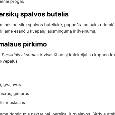
ienai progai.
rsikų spalvos butelis
minės persikų spalvos buteliuke, papuoštame aukso detalėm
ndi jame esančių kvepalų jausmingumą ir švelnumą.
malaus pirkimo
e
Persikinis aksomas
ir visai Khadlaj kolekcijai su kupono 
 kvepalus.
i, gvajavos
ieras, gintaras
lė, muskusas
riame dominuoja nektarinai, persikai ir gvajavos. Širdyje atsi