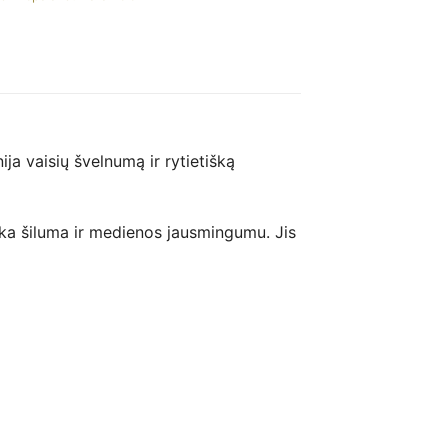
ja vaisių švelnumą ir rytietišką
iška šiluma ir medienos jausmingumu. Jis