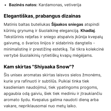
Bazinės natos:
Kardamonas, vetiverija
Elegantiškas, prabangus dizainas
Matinis baltas buteliukas
Šijaakos sniegas
atspindi
kūrinių grynumą ir šiuolaikinę eleganciją.
Khadlaj
.
Tekstūrinis reljefas ir sniego atspalvis įkūnija kvepalų
gaivumą, o švarios linijos ir sidabrinis dangtelis -
minimalistinę ir prestižinę estetiką. Tai tikra kolekcinė
vertybė šiuolaikinių rytietiškų kvapų mėgėjams.
Kam skirtas "Shiyaaka Snow"?
Šis unisex aromatas skirtas laisvos sielos žmonėms,
kurie yra rafinuoti ir subtilūs. Puikiai tinka tiek
kasdieniam naudojimui, tiek ypatingoms progoms,
apgaubia odą gaiviu, šiek tiek mediniu ir įtraukiančiu
aromato šydu. Kvepalus galima naudoti dieną arba
vakare, nepriklausomai nuo metų laiko.