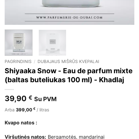
PAGRINDINIS
/
DUBAJAUS MIŠRŪS KVEPALAI
Shiyaaka Snow - Eau de parfum mixte
(baltas buteliukas 100 ml) - Khadlaj
39,90
€
Su PVM
€
Arba
399,00
/ litras
Kvapo natos :
Viršutinės natos:
Bergamotės, mandarinai