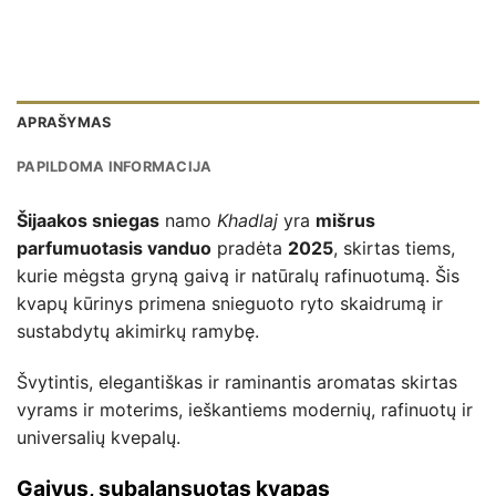
APRAŠYMAS
PAPILDOMA INFORMACIJA
Šijaakos sniegas
namo
Khadlaj
yra
mišrus
parfumuotasis vanduo
pradėta
2025
, skirtas tiems,
kurie mėgsta gryną gaivą ir natūralų rafinuotumą. Šis
kvapų kūrinys primena snieguoto ryto skaidrumą ir
sustabdytų akimirkų ramybę.
Švytintis, elegantiškas ir raminantis aromatas skirtas
vyrams ir moterims, ieškantiems modernių, rafinuotų ir
universalių kvepalų.
Gaivus, subalansuotas kvapas