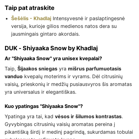
Taip pat atraskite
Šešėlis - Khadlaj
Intensyvesnė ir paslaptingesnė
versija, kurioje gilios medienos natos dera su
jausmingais gintaro akordais.
DUK - Shiyaaka Snow by Khadlaj
Ar "Shiyaaka Snow" yra unisex kvepalai?
Taip,
Šijaakos sniegas
yra
mišrus parfumuotasis
vanduo
kvepalų moterims ir vyrams. Dėl citrusinių
vaisių, prieskonių ir medžių pusiausvyros šis aromatas
yra universalus ir elegantiškas.
Kuo ypatingas "Shiyaaka Snow"?
Ypatinga yra tai, kad
vėsos ir šilumos kontrastas
.
Gyvybingas citrusinių vaisių aromatas pereina į
pikantišką širdį ir medinį pagrindą, sukurdamas tobulai