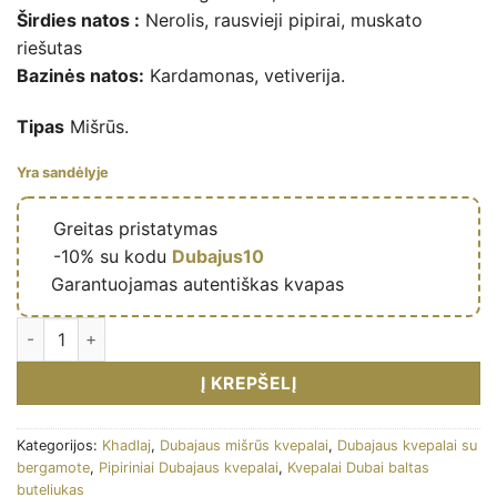
Širdies natos :
Nerolis, rausvieji pipirai, muskato
riešutas
Bazinės natos:
Kardamonas, vetiverija.
Tipas
Mišrūs.
Yra sandėlyje
🔥
Greitas pristatymas
🎁
-10% su kodu
Dubajus10
✅
Garantuojamas autentiškas kvapas
Shiyaaka Snow – Eau de parfum mixte (flacon blanc 100 ml) – K
Į KREPŠELĮ
Kategorijos:
Khadlaj
,
Dubajaus mišrūs kvepalai
,
Dubajaus kvepalai su
bergamote
,
Pipiriniai Dubajaus kvepalai
,
Kvepalai Dubai baltas
buteliukas