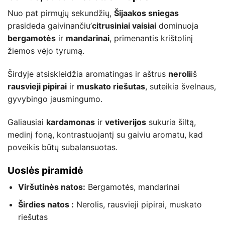
Nuo pat pirmųjų sekundžių,
Šijaakos sniegas
prasideda gaivinančiu’
citrusiniai vaisiai
dominuoja
bergamotės
ir
mandarinai
, primenantis krištolinį
žiemos vėjo tyrumą.
Širdyje atsiskleidžia aromatingas ir aštrus
neroli
iš
rausvieji pipirai
ir
muskato riešutas
, suteikia švelnaus,
gyvybingo jausmingumo.
Galiausiai
kardamonas
ir
vetiverijos
sukuria šiltą,
medinį foną, kontrastuojantį su gaiviu aromatu, kad
poveikis būtų subalansuotas.
Uoslės piramidė
Viršutinės natos:
Bergamotės, mandarinai
Širdies natos :
Nerolis, rausvieji pipirai, muskato
riešutas