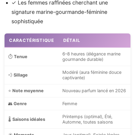
✓ Les femmes raffinées cherchant une
signature marine-gourmande-féminine
sophistiquée
CARACTÉRISTIQUE
DÉTAIL
6–8 heures (élégance marine
⏱️
Tenue
gourmande durable)
Modéré (aura féminine douce
💨
Sillage
captivante)
⭐
Note moyenne
Nouveau parfum lancé en 2026
👥
Genre
Femme
Printemps (optimal), Été,
🌡️
Saisons idéales
Automne, toutes saisons
☀️
Moments
Jour (optimal), Soirée légère,