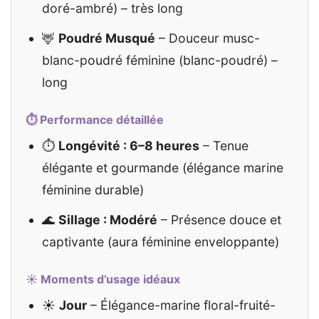
doré-ambré) – très long
🦌
Poudré Musqué
– Douceur musc-
blanc-poudré féminine (blanc-poudré) –
long
⏱️ Performance détaillée
⏱️
Longévité : 6–8 heures
– Tenue
élégante et gourmande (élégance marine
féminine durable)
🌊
Sillage : Modéré
– Présence douce et
captivante (aura féminine enveloppante)
☀️ Moments d’usage idéaux
☀️
Jour
– Élégance-marine floral-fruité-