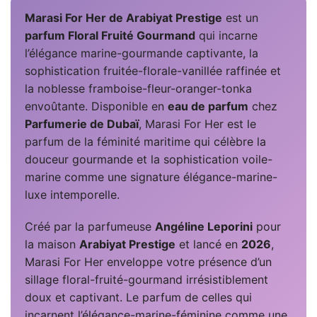
Marasi For Her de Arabiyat Prestige
est un
parfum Floral Fruité Gourmand
qui incarne
l’élégance marine-gourmande captivante, la
sophistication fruitée-florale-vanillée raffinée et
la noblesse framboise-fleur-oranger-tonka
envoûtante. Disponible en
eau de parfum
chez
Parfumerie de Dubaï
, Marasi For Her est le
parfum de la féminité maritime qui célèbre la
douceur gourmande et la sophistication voile-
marine comme une signature élégance-marine-
luxe intemporelle.
Créé par la parfumeuse
Angéline Leporini
pour
la maison
Arabiyat Prestige
et lancé en
2026
,
Marasi For Her enveloppe votre présence d’un
sillage floral-fruité-gourmand irrésistiblement
doux et captivant. Le parfum de celles qui
incarnent l’élégance-marine-féminine comme une