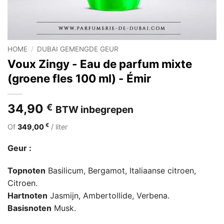
HOME
/
DUBAI GEMENGDE GEUR
Voux Zingy - Eau de parfum mixte
(groene fles 100 ml) - Émir
34,90
€
BTW inbegrepen
€
Of
349,00
/ liter
Geur :
Topnoten
Basilicum, Bergamot, Italiaanse citroen,
Citroen.
Hartnoten
Jasmijn, Ambertollide, Verbena.
Basisnoten
Musk.