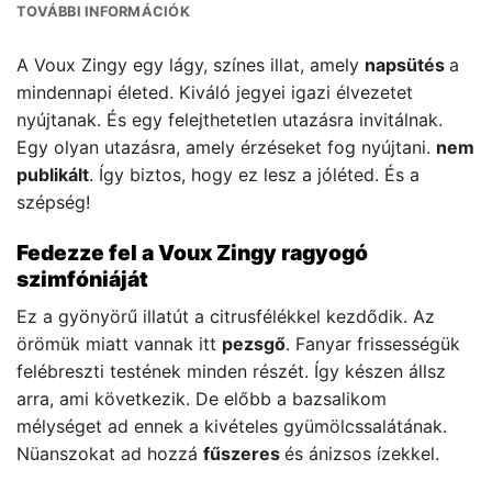
TOVÁBBI INFORMÁCIÓK
A Voux Zingy egy lágy, színes illat, amely
napsütés
a
mindennapi életed. Kiváló jegyei igazi élvezetet
nyújtanak. És egy felejthetetlen utazásra invitálnak.
Egy olyan utazásra, amely érzéseket fog nyújtani.
nem
publikált
. Így biztos, hogy ez lesz a jóléted. És a
szépség!
Fedezze fel a Voux Zingy ragyogó
szimfóniáját
Ez a gyönyörű illatút a citrusfélékkel kezdődik. Az
örömük miatt vannak itt
pezsgő
. Fanyar frissességük
felébreszti testének minden részét. Így készen állsz
arra, ami következik. De előbb a bazsalikom
mélységet ad ennek a kivételes gyümölcssalátának.
Nüanszokat ad hozzá
fűszeres
és ánizsos ízekkel.