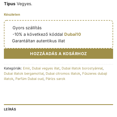
Típus
Vegyes.
Készleten
🔥
Gyors szállítás
🎁
-10% a következő kóddal
Dubai10
✅
Garantáltan autentikus illat
HOZZÁADÁS A KOSÁRHOZ
Kategóriák:
Emir
,
Dubai vegyes illat
,
Dubai illatok borostyánnal
,
Dubai illatok bergamottal
,
Dubai citromos illatok
,
Fűszeres dubaji
illatok
,
Parfüm Dubai oud
,
Párizs sarok
LEÍRÁS