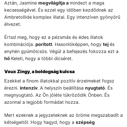
Aztán, Jasmine
megvilágítja a
mindezt a maga
kecsességével. És ezzel egy időben kezdődnek az
Ambretollide komplex illatai. Egy intenzíven gyönyörű
élvezet.
Értsd meg, hogy ez a pézsmás és édes illatok
kombinációja.
porított
. Hasonlóképpen, hogy
tej
és
enyhén gyümölcsös. Végül a befejezés fokozza ezt a
hő
Keleti, hogy a többi dicséret.
Voux Zingy, a boldogság kulcsa
Ezekkel a finom illatokkal pozitív érzelmeket fogsz
érezni.
intenzív
. A helyszín beállítása
nyugtató
. És
megnyugtató. Az Ön jóléte tükröződik Önben. És
azonnal a legjobb formádat hozza.
Mert ezeknek a jegyzeteknek az öröme megszabadít a
kétségeitől. Hogy hagyd, hogy a
szépség