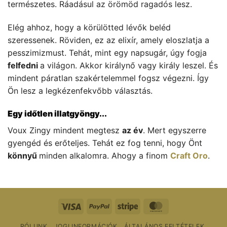
természetes. Ráadásul az örömöd ragadós lesz.
Elég ahhoz, hogy a körülötted lévők beléd
szeressenek. Röviden, ez az elixír, amely eloszlatja a
pesszimizmust. Tehát, mint egy napsugár, úgy fogja
felfedni
a világon. Akkor királynő vagy király leszel. És
mindent páratlan szakértelemmel fogsz végezni. Így
Ön lesz a legkézenfekvőbb választás.
Egy időtlen illatgyöngy...
Voux Zingy mindent megtesz
az év
. Mert egyszerre
gyengéd és erőteljes. Tehát ez fog tenni, hogy Önt
könnyű
minden alkalomra. Ahogy a finom
Craft Oro
.
Vízum
PayPal
Csíkos
MasterCard
RÓLUNK
JOGI INFORMÁCIÓK
ÁLTALÁNOS FELTÉTELEK