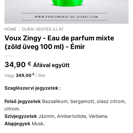
HOME
/
DUBAI VEGYES ILLAT
Voux Zingy - Eau de parfum mixte
(zöld üveg 100 ml) - Émir
34,90
€
Áfával együtt
€
Vagy
349,00
/ liter
Szaglószervi jegyzetek :
Felső jegyzetek
Bazsalikom, bergamott, olasz citrom,
citrom.
Szívjegyzetek
Jázmin, Ambertollide, Verbena.
Alapjegyek
Musk.