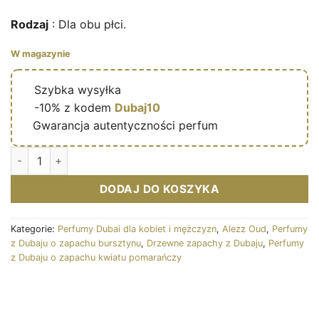
Rodzaj
: Dla obu płci.
W magazynie
🔥
Szybka wysyłka
🎁
-10% z kodem
Dubaj10
✅
Gwarancja autentyczności perfum
Ilość Hersh Mehwar – Eau de parfum mixte (flacon beige taupe
DODAJ DO KOSZYKA
Kategorie:
Perfumy Dubai dla kobiet i mężczyzn
,
Alezz Oud
,
Perfumy
z Dubaju o zapachu bursztynu
,
Drzewne zapachy z Dubaju
,
Perfumy
z Dubaju o zapachu kwiatu pomarańczy