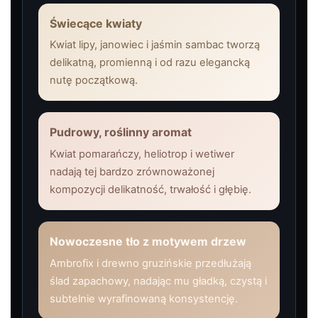
Świecące kwiaty
Kwiat lipy, janowiec i jaśmin sambac tworzą
delikatną, promienną i od razu elegancką
nutę początkową.
Pudrowy, roślinny aromat
Kwiat pomarańczy, heliotrop i wetiwer
nadają tej bardzo zrównoważonej
kompozycji delikatność, trwałość i głębię.
Nowoczesne tło z motywem drzew
Ambrofix i drewno gruzińskie przedłużają
ślad zapachowy, nadając mu gładką, czystą i
subtelnie wyrafinowaną konsystencję.