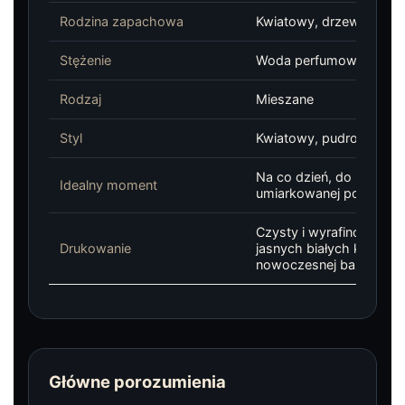
Rodzina zapachowa
Kwiatowy, drzewny
Stężenie
Woda perfumowana
Rodzaj
Mieszane
Styl
Kwiatowy, pudrowy, drz
Na co dzień, do biura, n
Idealny moment
umiarkowanej porze rok
Czysty i wyrafinowany 
Drukowanie
jasnych białych kwiatach
nowoczesnej bazie
Główne porozumienia