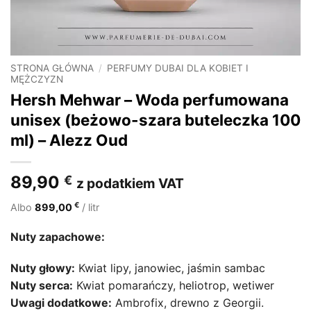
STRONA GŁÓWNA
/
PERFUMY DUBAI DLA KOBIET I
MĘŻCZYZN
Hersh Mehwar – Woda perfumowana
unisex (beżowo-szara buteleczka 100
ml) – Alezz Oud
89,90
€
z podatkiem VAT
€
Albo
899,00
/ litr
Nuty zapachowe:
Nuty głowy:
Kwiat lipy, janowiec, jaśmin sambac
Nuty serca:
Kwiat pomarańczy, heliotrop, wetiwer
Uwagi dodatkowe:
Ambrofix, drewno z Georgii.