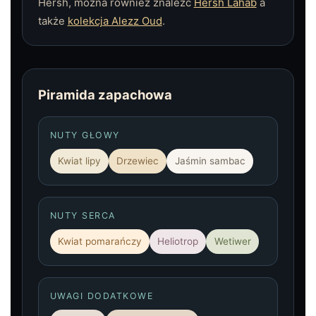
Hersh, można również znaleźć
Hersh Lahab
a
także
kolekcja Alezz Oud
.
Piramida zapachowa
NUTY GŁOWY
Kwiat lipy
Drzewiec
Jaśmin sambac
NUTY SERCA
Kwiat pomarańczy
Heliotrop
Wetiwer
UWAGI DODATKOWE