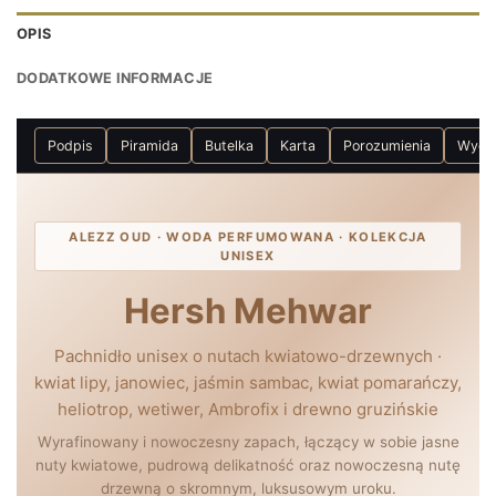
OPIS
DODATKOWE INFORMACJE
Podpis
Piramida
Butelka
Karta
Porozumienia
Wyda
ALEZZ OUD · WODA PERFUMOWANA · KOLEKCJA
UNISEX
Hersh Mehwar
Pachnidło unisex o nutach kwiatowo-drzewnych ·
kwiat lipy, janowiec, jaśmin sambac, kwiat pomarańczy,
heliotrop, wetiwer, Ambrofix i drewno gruzińskie
Wyrafinowany i nowoczesny zapach, łączący w sobie jasne
nuty kwiatowe, pudrową delikatność oraz nowoczesną nutę
drzewną o skromnym, luksusowym uroku.